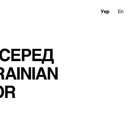
Укр
En
 СЕРЕД 
AINIAN 
OR 