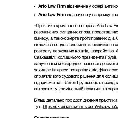
Ario Law Firm
відзначена у сфері антико
Ario Law Firm
відзначена у напрямку «во
«Практика кримінального права Ario Law Fi
резонансних складних справ, представляюч
бізнесу, а також жертв протиправних дій. 
включає посадові злочини, зловживання 
розтрату державних коштів, шахрайство. Ф
Саакашвілі, колишнього президента Грузії, 
залученням міжнародної правової допомоги
захищає інтереси потерпілих від фінансово
сприятливого судового рішення для колиш
підприємства... Євген Грушовець є провід
авторитет у кримінальній практиці та сере
Більш детально про дослідження практики
тут:
https://ukrainianlawfirms.com/whoiswho/c