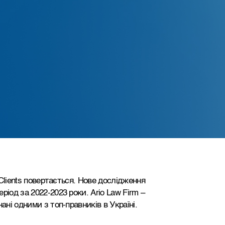
 Clients повертається. Нове дослідження
іод за 2022-2023 роки. Ario Law Firm –
ані одними з топ-правників в Україні.