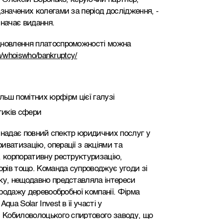
значених колегами за період дослідження, -
значає видання.
дновлення платоспроможності можна
om/whoiswho/bankruptcy/
льш помітних юрфірм цієї галузі
тиків сфери
і, надає повний спектр юридичних послуг у
иватизацію, операції з акціями та
, корпоративну реструктуризацію,
орів тощо. Команда супроводжує угоди зі
ку, нещодавно представляла інтереси
продажу деревообробної компанії. Фірма
ua Solar Invest в її участі у
й Кобиловолоцького спиртового заводу, що