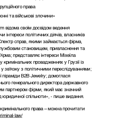
рупційного права
єнні та військові злочини»
rm відома своїм досвідом ведення
и інтереси політичних діячів, власників
Спектр справ, якими займається фірма,
службовим становищем, привласнення та
ірма; представляє інтереси Міхеїла
у кримінальних провадженнях у Грузії із
 у зв'язку з політичними переслідуваннями;
ї піраміди B2B Jewelry; домоглася
нього генерального директора державного
ним партнером фірми, який має значний
д юридичної спільноти», - пише видання.
 кримінального права – можна прочитати
riminal-law/