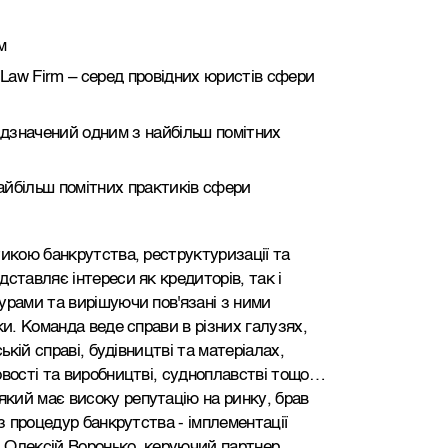
м
 Law Firm – серед провідних юристів сфери
ідзначений одним з найбільш помітних
найбільш помітних практиків сфери
тикою банкрутства, реструктуризації та
ставляє інтереси як кредиторів, так і
урами та вирішуючи пов'язані з ними
ки. Команда веде справи в різних галузях,
ькій справі, будівництві та матеріалах,
овості та виробництві, судноплавстві тощо…
кий має високу репутацію на ринку, брав
з процедур банкрутства - імплементації
. Олексій Воронько, керуючий партнер,