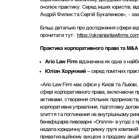
очолює практику. Серед інших юристів, від
Андрій Филик та Сергій Бухаленков», - за
Більш детально про дослідження сфери ві
прочитати тут:
https://ukrainianlawfirms.c
Практика корпоративного права та
M
&
A
Ario Law Firm
відзначена як одна з найбі
Юліан Хорунжий
– серед помітних прак
«Ario Law Firm має офіси у Києві та Львов
сфері корпоративного права, включаючи пр
активами, створення спільних підприємств
корпоративне управління, підготовку догов
злиття та поглинання на внутрішньому рин
бенефіціарів пивоварні «Опілля» в угоді з 
надала юридичну підтримку групі компаній Aq
приватизаційному аукціоні з продажу акці