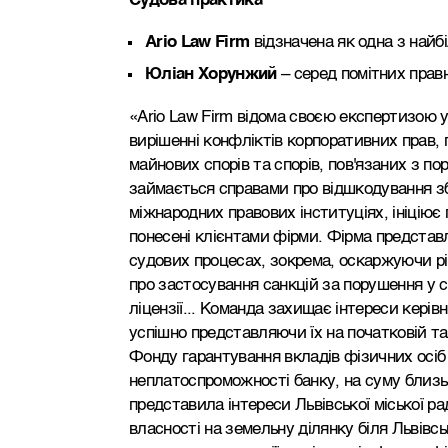
Судова практика
Ario Law Firm
відзначена як одна з найбі
Юліан Хорунжий
– серед помітних прав
«Ario Law Firm відома своєю експертизою 
вирішенні конфліктів корпоративних прав, 
майнових спорів та спорів, пов'язаних з п
займається справами про відшкодування зби
міжнародних правових інституціях, ініціює
понесені клієнтами фірми. Фірма представ
судових процесах, зокрема, оскаржуючи рі
про застосування санкцій за порушення у 
ліцензії... Команда захищає інтереси кер
успішно представляючи їх на початковій та
Фонду гарантування вкладів фізичних осіб 
неплатоспроможності банку, на суму близьк
представила інтереси Львівської міської р
власності на земельну ділянку біля Львівс