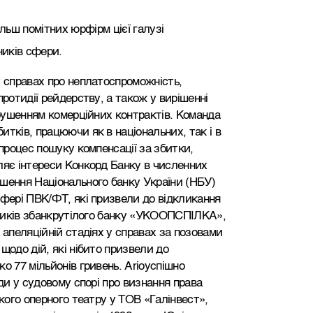
льш помітних юрфірм цієї галузі
ників сфери.
у справах про неплатоспроможність,
протидії рейдерству, а також у вирішенні
орушенням комерційних контрактів. Команда
тків, працюючи як в національних, так і в
 процес пошуку компенсації за збитки,
ляє інтереси Конкорд Банку в численних
шення Національного банку України (НБУ)
сфері ПВК/ФТ, які призвели до відкликання
івників збанкрутілого банку «УКООПСПІЛКА»,
 апеляційній стадіях у справах за позовами
щодо дій, які нібито призвели до
о 77 мільйонів гривень. Аrioуспішно
ади у судовому спорі про визнання права
ького оперного театру у ТОВ «Галінвест»,