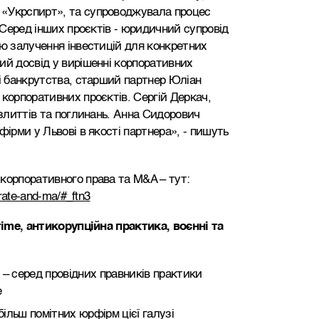
 «Укрспирт», та супроводжувала процес
. Серед інших проєктів - юридичний супровід
ою залучення інвестицій для конкретних
ий досвід у вирішенні корпоративних
рі банкрутства, старший партнер Юліан
 корпоративних проєктів. Сергій Деркач,
 злиттів та поглинань. Анна Сидорович
фірми у Львові в якості партнера», - пишуть
корпоративного права та M&A – тут:
rate-and-ma/#_ftn3
rime
, антикорупційна практика, воєнні та
m – серед провідних правників практики
e
більш помітних юрфірм цієї галузі