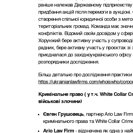
раніше належав Державному підприємству
придбання акцій після перемоги в аукціоні
створення спільної юридичної особи з мет
територіальних громад. Команда має значн
конфліктів. Відомий своїм досвідом у сфе
Хорунжий бере активну участь у супроводі
радник, бере активну участь у проєктах зі
приєдналася до західноукраїнського офісу 
розпорядники дослідження.
Більш детально про дослідження практики 
https://ukrainianlawfirms.com/whoiswho/corpo
Кримінальне право ( у т.ч.
White
Collar
C
військові злочини)
Євген Грушовець
, партнер Ario Law Fir
кримінального права та White Collar Crim
Ario Law Firm
- відзначена як одна з най