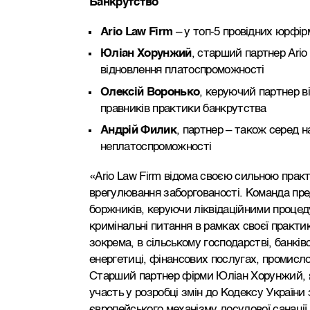
Банкрутство
Ario Law Firm
– у топ-5 провідних юрфір
Юліан Хорунжий
, старший партнер Ario
відновлення платоспроможності
Олексій Воронько
, керуючий партнер в
правників практики банкрутства
Андрій Филик
, партнер – також серед 
неплатоспроможності
«Ario Law Firm відома своєю сильною прак
врегулювання заборгованості. Команда пред
боржників, керуючи ліквідаційними процед
кримінальні питання в рамках своєї практи
зокрема, в сільському господарстві, банківс
енергетиці, фінансових послугах, промисл
Старший партнер фірми Юліан Хорунжий, я
участь у розробці змін до Кодексу України 
європейського механізму досудової санації