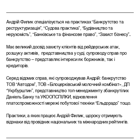
Андрій Филик спеціалізується на практиках “Банкрутство та
реструктуризація”, “Судова практика”, “Будівництво та
нерухомість”, “Банківське та фінансове право”, “Захист бізнесу”
.
Має великий досвід захисту клієнтів від рейдерських атак,
розшуку активів, представництва у суді, супроводу справ про
банкрутство – представляє інтереси як боржників, так і
кредиторів.
Серед відомих справ, які супроводжував Андрій: банкрутство
ТОВ “Автодом”, ТОВ «Білоцерківський молочний комбінат», ДП
“Укрбурштин”, представництво топ-менеджменту збанкрутілих
Даніель Банку та УКООПСПІЛКИ, відновлення
платоспроможності мережі побутової техніки “Ельдорадо” тощо.
Практики, а яких працює Андрій Филик, щороку отримують
відзнаки від провідних національних та міжнародних рейтингів.