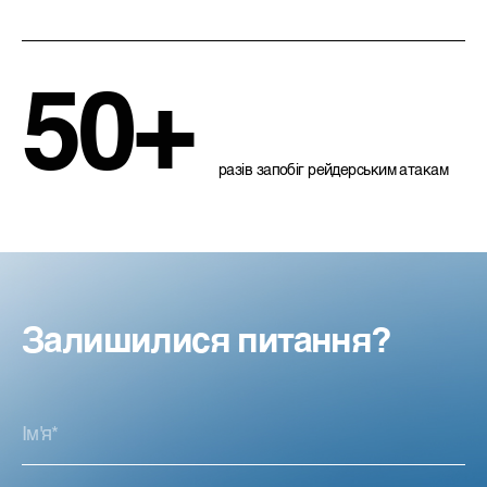
50+
разів запобіг рейдерським атакам
Залишилися питання?