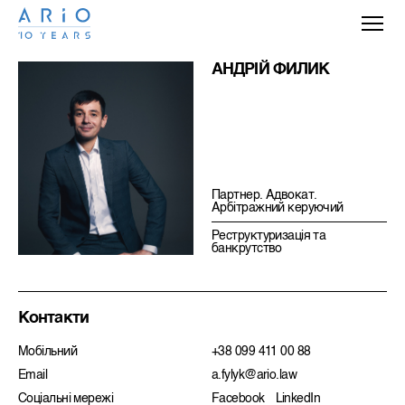
АНДРІЙ ФИЛИК
Партнер. Адвокат.
Арбітражний керуючий
Реструктуризацiя та
банкрутство
Контакти
Мобільний
+38 099 411 00 88
Email
a.fylyk@ario.law
Соціальні мережі
Facebook
LinkedIn