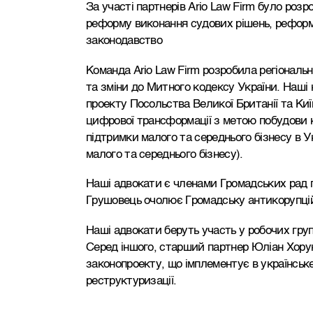
За участі партнерів Ario Law Firm було роз
реформу виконання судових рішень, реформ
законодавство
Команда Ario Law Firm розробила регіонал
та зміни до Митного кодексу України. Наш
проекту Посольства Великої Британії та Киї
цифрової трансформації з метою побудови 
підтримки малого та середнього бізнесу в У
малого та середнього бізнесу).
Наші адвокати є членами Громадських рад п
Грушовець очолює Громадську антикорупцій
Наші адвокати беруть участь у робочих гру
Серед іншого, старший партнер Юліан Хору
законопроекту, що імплементує в українськ
реструктуризації.