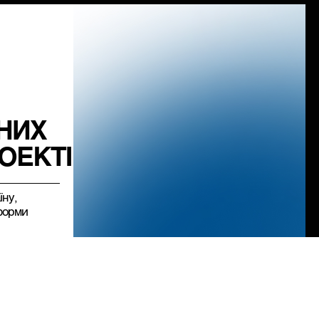
НИХ
ОЕКТІВ
їну,
форми