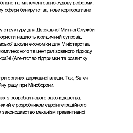
роблено та імплементовано судову реформу,
у сфери банкрутства, нове корпоративне
ьну структуру для Державної Митної Служби
і юристи надають юридичний супровід
вської школи економіки для Міністерства
комплексного та централізованого підходу
країні (Агентство підтримки та розвитку
ри органах державної влади. Так, Євген
ну раду при Міноборони.
пах з розробки нового законодавства.
нжий є розробником євроінтеграційного
е законодавство механізм превентивної