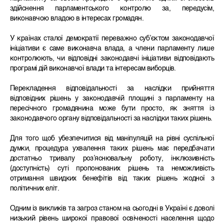
здійснення парламентського контролю за, передусім,
виконавчою владою в інтересах громадян.
У країнах сталої демократії переважно суб’єктом законодавчої
ініціативи є саме виконавча влада, а члени парламенту лише
контролюють, чи відповідні законодавчі ініціативи відповідають
програмі дій виконавчої влади та інтересам виборців.
Перекладення відповідальності за наслідки прийняття
відповідних рішень у законодавчій площині з парламенту на
пересічного громадянина може бути просто, як зняття із
законодавчого органу відповідальності за наслідки таких рішень.
Для того щоб убезпечитися від маніпуляцій на рівні суспільної
думки, процедура ухвалення таких рішень має передбачати
достатньо тривалу роз’яснювальну роботу, інклюзивність
(доступність) суті пропонованих рішень та неможливість
отримання швидких бенефітів від таких рішень жодної з
політичних еліт.
Одним із викликів та загроз станом на сьогодні в Україні є доволі
низький рівень широкої правової освіченості населення щодо