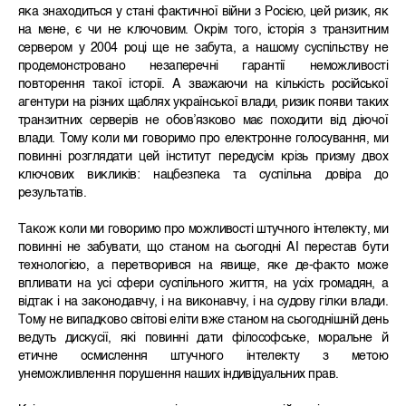
яка знаходиться у стані фактичної війни з Росією, цей ризик, як
на мене, є чи не ключовим. Окрім того, історія з транзитним
сервером у 2004 році ще не забута, а нашому суспільству не
продемонстровано незаперечні гарантії неможливості
повторення такої історії. А зважаючи на кількість російської
агентури на різних щаблях української влади, ризик появи таких
транзитних серверів не обов’язково має походити від діючої
влади. Тому коли ми говоримо про електронне голосування, ми
повинні розглядати цей інститут передусім крізь призму двох
ключових викликів: нацбезпека та суспільна довіра до
результатів.
Також коли ми говоримо про можливості штучного інтелекту, ми
повинні не забувати, що станом на сьогодні АІ перестав бути
технологією, а перетворився на явище, яке де-факто може
впливати на усі сфери суспільного життя, на усіх громадян, а
відтак і на законодавчу, і на виконавчу, і на судову гілки влади.
Тому не випадково світові еліти вже станом на сьогоднішній день
ведуть дискусії, які повинні дати філософське, моральне й
етичне осмислення штучного інтелекту з метою
унеможливлення порушення наших індивідуальних прав.