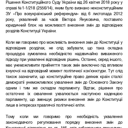
Рішення Конституційного Суду України від 26 квітня 2018 року у
справі №1-1/218 (2556/14), яким було визнано неконституційним
ЗУ «Про всеукраїнський референдум» від 6 листопада 2012
року, ухвалений за часів Віктора Януковича, поставило
юридичний блок на можливості внесення змін до відповідних
розділів Конституції України.
Коли ми говоримо про можливість внесення змін до Конституції у
відповідних розділах, не слід забувати, що така складна
процедура зумовлена необхідністю надзвичайно виваженого
підходу при ухваленні відповідних рішень. Останнє, серед іншого,
має унеможливити прийняття таких змін виключно під впливом
існуючої на відповідний момент політичної кон’юнктури. Тут слід
також зазначити, що конституційне право деяких країн сталої
демократії унеможливлює ухвалення змін до Основного Закону
одним і тим же складом парламенту. Відтак, рішення про
остаточне їх схвалення ухвалюється наступною каденцією
парламенту, що зменшує ризики внесення змін до Конституції
лише в інтересах правлячої політичної еліти.
Тому коли ми говоримо про необхідність ухвалення
законодавчого регулювання порядку внесення змін до