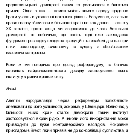
представницької демократії виник та розвивався з багатьох
причин. Одна з них — неможливість всього народу щоденно
брати участь в ухваленні поточних рішень. Безумовно, загальне
право голосу з’явилося в більшості країн не так давно — лише у
ХХ столітті, проте якщо ми звернемося до часів Афінської
демократії, то побачимо, що навіть тоді вже закладався
фундамент розподілу влади на традиційні та знайомі для нас три
гілки: законодавчу, виконавчу та судову, з обов’язковим
взаємним контролем.
Коли ж ми говоримо про досвід референдуму, то бачимо
наявність найрізноманітнішого досвіду застосування цього
інституту в різних країнах світу.
Brexit
Адепти народовладдя через референдум полюбляють
апелювати до його успішності, зокрема, у Швейцарії. Водночас, у
більшості інших країн сталої демократії такий інститут
застосовується вкрай рідко. А інколи його використання може
призводити до дуже контраверсійних наслідків. Яскравим
прикладом є Brexit, який призвів не до консолідації суспільства, а