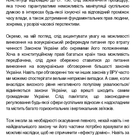
Конституції відповідно до ст. 156, слід забезпечити процедуру,
яка точно гарантуватиме неможливість маніпуляції суспільною
думкою в інтересах будь-якої існуючої на відповідний проміжок
часу влади, а також дотримання фундаментальних прав людини,
зокрема, у розрізі часової перспективи.
Окремо, на мій погляд, слід акцентувати увагу на можливості
винесення на всеукраїнський референдум питання про втрату
чинності Законом України або окремими його положеннями.
Хоча в конституційному праві багатьох країн така можливість
передбачена, слід дуже обережно ставитися до питання
винесення на всеукраїнське обговорення більшості законів
України. Навіть при обговоренні тих чи інших законів у ВРУ часто
ми можемо спостерігати вельми неприємні випадки. А саме, коли
внаслідок високого рівня негативного популізму ухвалюються/
відміняються закони України, що врешті шкодить самим
громадянам України. Слід пам’ятати, що законодавче
регулювання будь-якої сфери суспільних відносин є надскладним
та містить багато горизонтальних і вертикальних зв’язків.
Тож інколи за необхідності скасування певного, нехай навіть і не
найідеальнішого закону чи його частини потрібно врахувати всі
можливі наслідки, щоб не спричинити «ефекту доміно». Навіть за