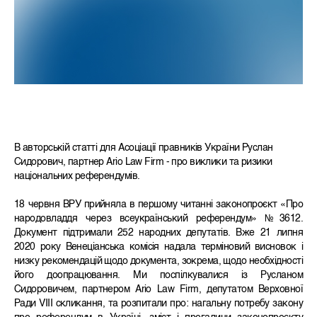
В авторській статті для Асоціації правників України Руслан
Сидорович, партнер Ario Law Firm - про виклики та ризики
національних референдумів.
18 червня ВРУ прийняла в першому читанні законопроєкт «Про
народовладдя через всеукраїнський референдум» №3612.
Документ підтримали 252 народних депутатів. Вже 21 липня
2020 року Венеціанська комісія надала терміновий висновок і
низку рекомендацій щодо документа, зокрема, щодо необхідності
його доопрацювання. Ми поспілкувалися із Русланом
Сидоровичем, партнером Ario Law Firm, депутатом Верховної
Ради VIII скликання, та розпитали про: нагальну потребу закону