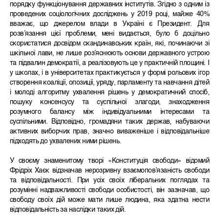
порядку функціонування державних інститутів. Згідно з одним із
проведених соціологічних досліджень у 2019 році, майже 40%
вважає, що джерелом влади в Україні є Президент. Для
розв’язання цієї проблеми, мені видається, було б доцільно
скористатися досвідом скандинавських країн, які, починаючи зі
шкільної лави, не лише роз’яснюють основи державного устрою
та підвалин демократії, а реалізовують це у практичній площині. І
у школах, і в університетах практикується у формі рольових ігор
створення коаліції, опозиції, уряду, парламенту та навчання дітей
і молоді алгоритму ухвалення рішень у демократичний спосіб,
пошуку консенсусу та суспільної злагоди, знаходження
розумного балансу між індивідуальними інтересами та
суспільними. Відповідно, громадяни таких держав, набуваючи
активних виборчих прав, значно виваженіше і відповідальніше
підходять до ухвалених ними рішень.
У своєму знаменитому творі «Конституція свободи» відомий
Фрідріх Хаєк відзначав нерозривну взаємопов’язаність свободи
та відповідальності. При усіх своїх ліберальних поглядах та
розумінні надважливості свободи особистості, він зазначав, що
свободу своїх дій може мати лише людина, яка здатна нести
відповідальність за наслідки таких дій.