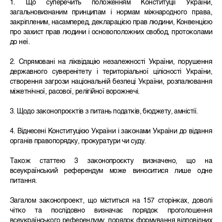
1. Що суперечить положенням Конституції України,
загальновизнаним принципам і нормам міжнародного права,
закріпленим, насамперед, декларацією прав людини, Конвенцією
про захист прав людини і основоположних свобод, протоколами
до неї.
2. Cпрямовані на ліквідацію незалежності України, порушення
державного суверенітету і територіальної цілісності України,
створення загрози національній безпеці України, розпалювання
міжетнічної, расової, релігійної ворожнечі.
3. Щодо законопроєктів з питань податків, бюджету, амністії.
4. Віднесені Конституцією України і законами України до відання
органів правопорядку, прокуратури чи суду.
Також статтею 3 законопроєкту визначено, що на
всеукраїнський референдум може виноситися лише одне
питання.
Загалом законопроект, що міститься на 157 сторінках, доволі
чітко та послідовно визначає порядок проголошення
всеукраїнського референдуму, порядок формування відповідних