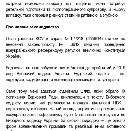
потреби термінової операції для пацієнта, вона потребує
ретельної підготовки та післяопераційного супроводу. В іншому
випадку, така операція ризикує стати не рятівною, а згубною.
Про наявне законодавство
Після рішення КСУ в справі №1-1/218 (2556/14) станом на
внесення законопроєкту № 3612 питання проведення
всеукраїнського референдуму регулює виключно Конституція
України.
Водночас, не слід забувати, що в Україні діє прийнятий у 2019
році Виборчий кодекс України. Будь-який кодекс — це,
передусім, кодифікація та новелізація відповідної галузі права.
Саме тому мені здається сумнівним шлях, який обрало ІХ
скликання Верховної Ради, виключивши з тексту Виборчого
кодексу норми, які регулювали порядок діяльності ЦВК і
держреєстру виборців. На мій погляд, нормативне регулювання
всеукраїнського референдуму було б логічніше інтегрувати до
Виборчого кодексу України. За своєю природою — це одна з
форм волевиявлення громадян та реалізації ними активного