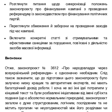
Розглянути питання щодо синхронізації положень
законопроєкту про фінансування кампанії з проведення
референдуму із законодавством про фінансування політичних
партій.
Переглянути обмеження й заборони на проведення заходів
під час кампанії.
Включити конкретні статті зі стримувальними та
ефективними санкціями за порушення, пов’язані з діяльністю
засобів масової інформації.
Висновки
Отже, законопроєкт № 3612 «Про народовладдя через
всеукраїнський референдум» є однозначно необхідним. Слід
також зазначити, що до підготовки цього законопроєкту було
залучено низку кращих та авторитетних експертів, які мають
багаторічний досвід роботи. І хоча не всі їхні ідеї потрапили у
кінцевий текст та були розбавлені ініціативами від імені суб’єкта
подання (що є абсолютно нормальним і природнім), законопроєкт
загалом є дуже структурованим, логічним, послідовним та не
містить прогалин чи неузгодженостей між його розділами чи