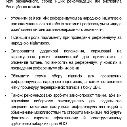
Крім зазначеного, серед інших рекомендацій, які висловила
Венеційська комісія:
Уточнити зв’язок між референдумом за народною ініціативою
про скасування законів або їх частини і референдумом «щодо
розв’язання питань загальнодержавного значення».
Підвищити роль парламенту при проведенні референдуму за
народною ініціативою.
Запровадити додаткові положення, спрямовані на
гарантування рівних можливостей для прихильників і
опонентів питань, які виносять на референдум, у комісіях із
проведення референдуму різних рівнів.
Збільшити термін збору підписів для проведення
референдумів за народною ініціативою, а також встановити
чітку процедуру перевірки всіх підписів з боку ЦВК.
Також рекомендовано зробити законопроєкт таким, аби він
відповідав виборчому законодавству для подальшого
зміцнення механізмів доступності референдумів для людей з
обмеженими можливостями та створити механізми, які будуть
фактично сприяти ефективному й конструктивному
здійсненню виборчих прав ВПО.