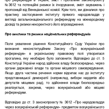
про референдум в Україні, зміст і прогалини законопроєкту
№3612 та потенційні ризики їх ігнорування, зміст зауважень і
пропозицій від Венеціанської комісії. Крім того, ми дізналися про
практику застосування інституту прямого народовладдя у
вигляді загальнонаціонального референдуму на міжнародному
досвіді та ризики некоректного його впровадження.
Про виклики та ризики національних референдумів
Після ухвалення рішення Конституційного Суду України про
визнання неконституційним Закону «Про всеукраїнський
референдум» в українському правовому полі утворилася
прогалина, яку необхідно було заповнити. Відповідно до ст. 5
Конституції України народ здійснює владу безпосередньо, через
органи державної влади та органи місцевого самоврядування.
Якщо друга частина речення норми відсилає нас до інституту
представницької демократії (наприклад, вибори нардепів або
депутатів місцевих рад), то здійснення влади безпосередньо
реалізується, зокрема, через всеукраїнський або місцеві
референдуми.
Відповідно до ст. 3 законопроєкту № 3612 «Про народовладдя
через всеукраїнський референдум» предметом всеукраїнського