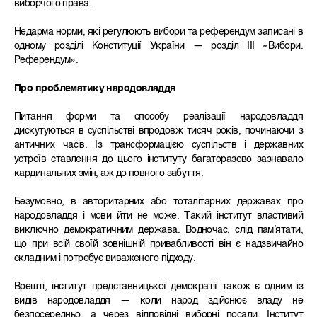
виборчого права.
Недарма норми, які регулюють вибори та референдум записані в
одному розділі Конституції України — розділ ІІІ «Вибори.
Референдум».
Про проблематику народовладдя
Питання форми та способу реалізації народовладдя
дискутуються в суспільстві впродовж тисяч років, починаючи з
античних часів. Із трансформацією суспільств і державних
устроїв ставлення до цього інституту багаторазово зазнавало
кардинальних змін, аж до повного забуття.
Безумовно, в авторитарних або тоталітарних державах про
народовладдя і мови йти не може. Такий інститут властивий
виключно демократичним держава. Водночас, слід пам’ятати,
що при всій своїй зовнішній привабливості він є надзвичайно
складним і потребує виваженого підходу.
Врешті, інститут представницької демократії також є одним із
видів народовладдя — коли народ здійснює владу не
безпосередньо, а через відповідні виборні посади. Інститут