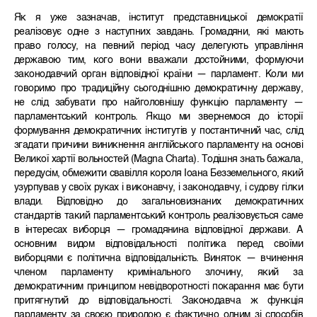
Як я уже зазначав, інститут представницької демократії
реалізовує одне з наступних завдань. Громадяни, які мають
право голосу, на певний період часу делегують управління
державою тим, кого вони вважали достойними, формуючи
законодавчий орган відповідної країни — парламент. Коли ми
говоримо про традиційну сьогоднішню демократичну державу,
не слід забувати про найголовнішу функцію парламенту —
парламентський контроль. Якщо ми звернемося до історії
формування демократичних інститутів у постантичний час, слід
згадати причини виникнення англійського парламенту на основі
Великої хартії вольностей (Magna Charta). Тодішня знать бажала,
передусім, обмежити свавілля короля Іоана Безземельного, який
узурпував у своїх руках і виконавчу, і законодавчу, і судову гілки
влади. Відповідно до загальновизнаних демократичних
стандартів такий парламентський контроль реалізовується саме
в інтересах виборця — громадянина відповідної держави. А
основним видом відповідальності політика перед своїми
виборцями є політична відповідальність. Виняток — вчинення
членом парламенту кримінального злочину, який за
демократичним принципом невідворотності покарання має бути
притягнутий до відповідальності. Законодавча ж функція
парламенту за своєю природою є фактично одним зі способів