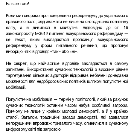
Більше того!
Коли ми говоримо про повернення референдуму до українського
правового поля, слід зважати не лише на сьогоднішню політичну
еліту, а й дивитися в майбутнє. Відповідно до ст. 19
законопроєкту №3612 питання всеукраїнського референдуму —
це текст, яким викладається пропозиція всеукраїнського
референдуму у формі питального речення, що пропонує
виборцю чіткі відповіді: «так» або «ні».
Не секрет, що найчастіше відповідь закладається в самому
запитанні. Використання сучасних технологій з високим рівнем
таргетування цільових аудиторій відкриває небачені донедавна
можливості для недобросовісних політиків шляхом популістичної
мобілізації.
Популістична мобілізація — термін у політології, який за рахунок
сучасних технологій останнім часом набув особливої загрози.
Причому не лише у країнах молодої демократії, а й у країнах
сталої. Загалом, традиційні засади демократії, які здавалися
непорушними впродовж тривалого часу, опинилися в сучасному
цифровому світі під загрозою.