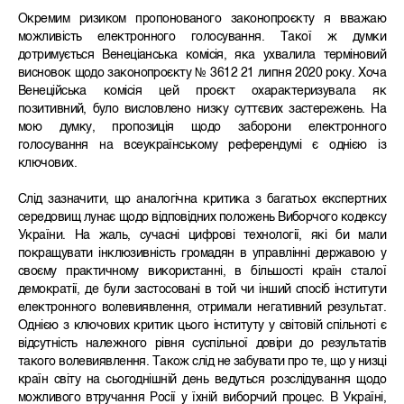
Окремим ризиком пропонованого законопроєкту я вважаю
можливість електронного голосування. Такої ж думки
дотримується Венеціанська комісія, яка ухвалила терміновий
висновок щодо законопроєкту № 3612 21 липня 2020 року. Хоча
Венеційська комісія цей проєкт охарактеризувала як
позитивний, було висловлено низку суттєвих застережень. На
мою думку, пропозиція щодо заборони електронного
голосування на всеукраїнському референдумі є однією із
ключових.
Слід зазначити, що аналогічна критика з багатьох експертних
середовищ лунає щодо відповідних положень Виборчого кодексу
України. На жаль, сучасні цифрові технології, які би мали
покращувати інклюзивність громадян в управлінні державою у
своєму практичному використанні, в більшості країн сталої
демократії, де були застосовані в той чи інший спосіб інститути
електронного волевиявлення, отримали негативний результат.
Однією з ключових критик цього інституту у світовій спільноті є
відсутність належного рівня суспільної довіри до результатів
такого волевиявлення. Також слід не забувати про те, що у низці
країн світу на сьогоднішній день ведуться розслідування щодо
можливого втручання Росії у їхній виборчий процес. В Україні,