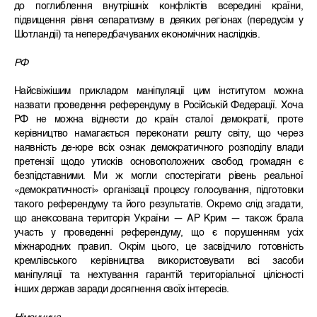
до поглиблення внутрішніх конфліктів всередині країни,
підвищення рівня сепаратизму в деяких регіонах (передусім у
Шотландії) та непередбачуваних економічних наслідків.
РФ
Найсвіжішим прикладом маніпуляції цим інститутом можна
назвати проведення референдуму в Російській Федерації. Хоча
РФ не можна віднести до країн сталої демократії, проте
керівництво намагається переконати решту світу, що через
наявність де-юре всіх ознак демократичного розподілу влади
претензії щодо утисків основоположних свобод громадян є
безпідставними. Ми ж могли спостерігати рівень реальної
«демократичності» організації процесу голосування, підготовки
такого референдуму та його результатів. Окремо слід згадати,
що анексована територія України — АР Крим — також брала
участь у проведенні референдуму, що є порушенням усіх
міжнародних правил. Окрім цього, це засвідчило готовність
кремлівського керівництва використовувати всі засоби
маніпуляції та нехтування гарантій територіальної цілісності
інших держав заради досягнення своїх інтересів.