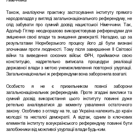
Німеччина
Також, аналізуючи практику застосування інституту прямого
народовладдя у вигляді загальнонаціонального референдуму, не
слід забувати про сумний досвід нацистської Німеччини. Так,
Адольф Гітлер неодноразово використовував референдуми для
зміцнення своєї влади та знищення демократії. Нагадаю, що за
результатами Нюрнберзького процесу його дії були визнані
злочинами проти людяності. Тому після завершення ІІ Світової
війни та виведення союзних військ ФРН, приймаючи свою
конституцію, надретельно виписала процедури реалізації
державної влади з метою унеможливлення повторної узурпації.
Загальнонаціональні ж референдуми вона заборонила взагалі.
Особисто я не є прихильником повної заборони
загальнонаціональних референдумів. Проте згадані виклики та
сумний досвід використання цього інституту повинні дуже
ретельно аналізуватися до моменту ухвалення остаточного
закону. Особливо з огляду на те, що Україна належить до країн
молодої та несталої демократії. А відтак, одним із ключових
елементів інституту всеукраїнського референдуму повинні бути
запобіжники від можливої узурпації влади будь-ким.