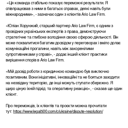
«Ця команда стабільно показує переможні результати. Я
співпрацював з ними в багатьох справах, деякі навіть були
міжнародними», - зазначає один з клієнтів Ario Law Firm.
«Юліан Хорунжий, старший партнер Ario Law Firm, є одним з
провідних українських експертів з права, демонструючи
стратегічне та глибоке володіння своєю сферою діяльності. Він
може похвалитися багатим досвідом у переговорах і вміло долає
комунікаційні прогалини, навіть між закоренілими
супротивниками у справі», - додає інший клієнт практики
вирішення спорів в Ario Law Firm.
«Мій досвід роботи з юридичною командою був виключно
позитивним. Вони ініціативні, інноваційні та не бояться заходити
на незвідану територію, де інші можуть ступати обережно. Я
щиро ціную їхній підхід та оперативну реакцію», - сказав ще один
клієнт.
Про переможців, їх клієнтів та проєкти можна прочитати
тут:
https://www.legal500.com/c/ukraine/dispute-resolution/