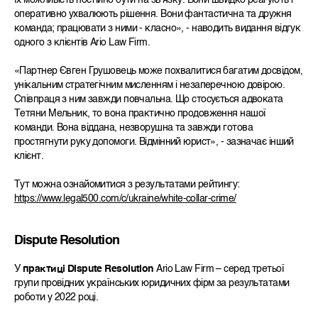
їх можливість постійно бути на звʼязку. Вони швидко реагують і
оперативно ухвалюють рішення. Вони фантастична та дружня
команда; працювати з ними - класно», - наводить видання відгук
одного з клієнтів Ario Law Firm.
«Партнер Євген Грушовець може похвалитися багатим досвідом,
унікальним стратегічним мисленням і незаперечною довірою.
Співпраця з ним завжди повчальна. Що стосується адвоката
Тетяни Мельник, то вона практично продовження нашої
команди. Вона віддана, незворушна та завжди готова
простягнути руку допомоги. Відмінний юрист», - зазначає інший
клієнт.
Тут можна ознайомитися з результатами рейтингу:
https://www.legal500.com/c/ukraine/white-collar-crime/
Dispute Resolution
У
практиці Dispute Resolution
Ario Law Firm – серед третьої
групи провідних українських юридичних фірм за результатами
роботи у 2022 році.