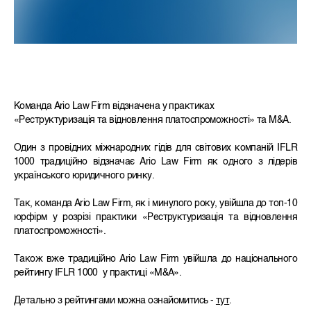
Команда Ario Law Firm відзначена у практиках
«Реструктуризація та відновлення платоспроможності» та M&A.
Один з провідних міжнародних гідів для світових компаній IFLR
1000 традиційно відзначає Ario Law Firm як одного з лідерів
українського юридичного ринку.
Так, команда Ario Law Firm, як і минулого року, увійшла до топ-10
юрфірм у розрізі практики «Реструктуризація та відновлення
платоспроможності».
Також вже традиційно Ario Law Firm увійшла до національного
рейтингу IFLR 1000 у практиці «M&A».
Детально з рейтингами можна ознайомитись -
тут
.