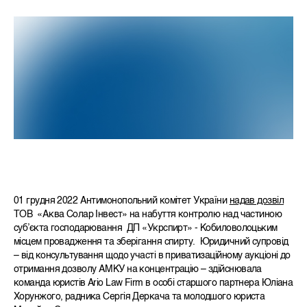
01 грудня 2022 Антимонопольний комітет України
надав дозвіл
ТОВ «Аква Солар Інвест» на набуття контролю над частиною
суб’єкта господарювання ДП «Укрспирт» - Кобиловолоцьким
місцем провадження та зберігання спирту.
Юридичний супровід
– від консультування щодо участі в приватизаційному аукціоні до
отримання дозволу АМКУ на концентрацію – здійснювала
команда юристів Ario Law Firm в особі старшого партнера Юліана
Хорунжого, радника Сергія Деркача та молодшого юриста