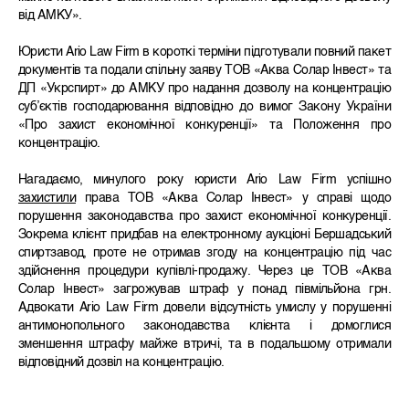
від АМКУ».
Юристи Ario Law Firm в короткі терміни підготували повний пакет
документів та подали спільну заяву ТОВ «Аква Солар Інвест» та
ДП «Укрспирт» до АМКУ
про надання дозволу на концентрацію
суб’єктів господарювання
відповідно до вимог Закону України
«Про захист економічної конкуренції» та Положення про
концентрацію.
Нагадаємо, минулого року юристи Ario Law Firm успішно
захистили
права ТОВ «Аква Солар Інвест» у справі щодо
порушення законодавства про захист економічної конкуренції.
Зокрема клієнт придбав на електронному аукціоні Бершадський
спиртзавод, проте не отримав згоду на концентрацію під час
здійснення процедури купівлі-продажу. Через це ТОВ «Аква
Солар Інвест» загрожував штраф у понад півмільйона грн.
Адвокати Ario Law Firm довели відсутність умислу у порушенні
антимонопольного законодавства клієнта і домоглися
зменшення штрафу майже втричі, та в подальшому отримали
відповідний дозвіл на концентрацію.