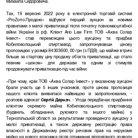
Михайла Сидоровича.
Так, 19 вересня 2022 року
в електронній торговій системі
«
ProZorro
.Продажі»
відбувся перший аукціон за новими
правилами з малої приватизації після початку повномасштабної
війни України із рф. Клієнт Ario Law Firm ТОВ «Аква Солар
Інвест» став переможцем
цього а
укціону та придбав
Кобиловолоцький спиртзавод, запропонувавши цінову
пропозицією у розмірі
84 303 600, 00 грн
(
з ПДВ
)
, що майже втричі
більше за стартову ціну продажу об’єкта приватизації, що стало
певним «шоком» для держави та одним зі стимулів
продовжувати приватизацію під час війни.
«При чому, крім
ТОВ «Аква Солар Інвест» у вказаному аукціоні
брал
и
участь ще 5 інших учасників, проте цінова пропозиція
нашого
к
лієнта виявилася найвищою із запропонованих, -
розповів адвокат
Сергій Деркач
. - Угода передбачає придбання
клієнтом окремого майна
Кобиловолоцького спиртзаводу
(
будівель, обладнання, рухомого та іншого майна) у
Тернопільській області за результатами проведеного аукціону з
малої приватизації, а також державну реєстрацію права
власності в Державному реєстрі речових прав на нерухоме
майно на нового власника після отримання відповідного дозволу