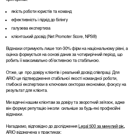
якість роботи юристів та команд
ефективність і підхід до білінгу
галузева експертиза
клієнтський досвід (Net Promoter Score, NPS®)
Відзнаки отримують лише топ-30% фірм на національному рівні, а
оцінка формується на основі даних за чотирирічний період, що
робить її максимально об’єктивною та стабільною.
Отже, це про довіру клієнтів і реальний досвід співпраці. Для
ARIO це підтвердження стабільної якості командної роботи,
глибокої експертизи в ключових секторах економіки, фокусу на
результат для клієнта.
Ми вдячні нашим клієнтам за довіру та зворотний зв’язок, адже
він формує репутацію інколи сильніше за будь-які професійні
відзнаки.
Нагадаємо, відповідно до дослідження
Legal 500 за минулий рік
,
ARIO відзначена у практиках: