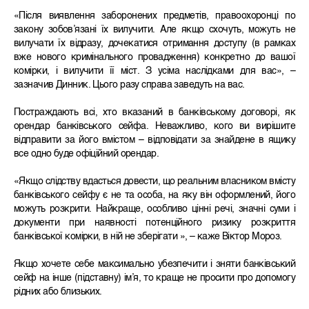
«Після виявлення заборонених предметів, правоохоронці по
закону зобов’язані їх вилучити. Але якщо схочуть, можуть не
вилучати їх відразу, дочекатися отримання доступу (в рамках
вже нового кримінального провадження) конкретно до вашої
комірки, і вилучити її міст. З усіма наслідками для вас», –
зазначив Динник. Цього разу справа заведуть на вас.
Постраждають всі, хто вказаний в банківському договорі, як
орендар банківського сейфа. Неважливо, кого ви вирішите
відправити за його вмістом – відповідати за знайдене в ящику
все одно буде офіційний орендар.
«Якщо слідству вдасться довести, що реальним власником вмісту
банківського сейфу є не та особа, на яку він оформлений, його
можуть розкрити. Найкраще, особливо цінні речі, значні суми і
документи при наявності потенційного ризику розкриття
банківської комірки, в ній не зберігати », – каже Віктор Мороз.
Якщо хочете себе максимально убезпечити і зняти банківський
сейф на інше (підставну) ім’я, то краще не просити про допомогу
рідних або близьких.