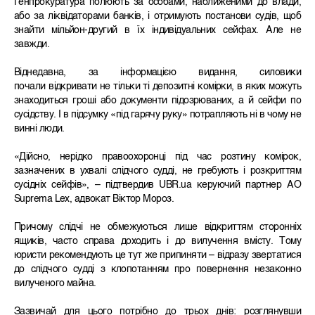
Генпрокуратура полюють за особами, наближеними до влади,
або за ліквідаторами банків, і отримують постанови судів, щоб
знайти мільйон-другий в їх індивідуальних сейфах. Але не
завжди.
Віднедавна, за інформацією видання, силовики
почали відкривати не тільки ті депозитні комірки, в яких можуть
знаходиться гроші або документи підозрюваних, а й сейфи по
сусідству. І в підсумку «під гарячу руку» потрапляють ні в чому не
винні люди.
«Дійсно, нерідко правоохоронці під час розтину комірок,
зазначених в ухвалі слідчого судді, не гребують і розкриттям
сусідніх сейфів», – підтвердив UBR.ua керуючий партнер АО
Suprema Lex, адвокат Віктор Мороз.
Причому слідчі не обмежуються лише відкриттям сторонніх
ящиків, часто справа доходить і до вилучення вмісту. Тому
юристи рекомендують це тут же припиняти – відразу звертатися
до слідчого судді з клопотанням про повернення незаконно
вилученого майна.
Зазвичай для цього потрібно до трьох днів: розглянувши