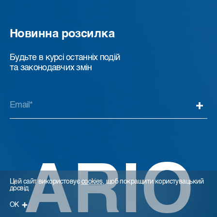
Новинна розсилка
Будьте в курсі останніх подій
та законодавчих змін
ARIO
Цей сайт використовує
cookies
, щоб покращити користувацький
досвід
ОК