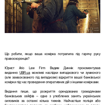
Що робити, якщо ваша комірка потрапила під гарячу руку
правоохоронців?
Юрист Ario Law Firm Вадим Диннік прокоментував
виданню
UBR.ua
можливі наслідки випадкового чи зумисного
(але замаскованого під випадкове) відкриття вашої банківської
комірки під час проведення оперативних дій з іншими комірками.
Видання пише, що розкриття орендованих громадянами
банківських сейфів – одне з улюблених занять українських
силовиків за останні кілька тижнів. Найчастіше поліція або