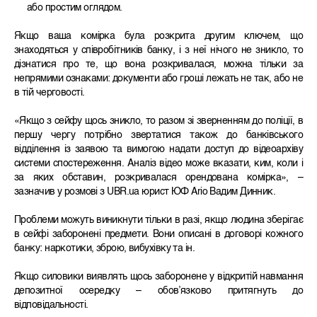
або простим оглядом.
Якщо ваша комірка була розкрита другим ключем, що
знаходяться у співробітників банку, і з неї нічого не зникло, то
дізнатися про те, що вона розкривалася, можна тільки за
непрямими ознаками: документи або гроші лежать не так, або не
в тій черговості.
«Якщо з сейфу щось зникло, то разом зі зверненням до поліції, в
першу чергу потрібно звертатися також до банківського
відділення із заявою та вимогою надати доступ до відеоархіву
системи спостереження. Аналіз відео може вказати, ким, коли і
за яких обставин, розкривалася орендована комірка», –
зазначив у розмові з UBR.ua юрист ЮФ Ario Вадим Динник.
Проблеми можуть виникнути тільки в разі, якщо людина зберігає
в сейфі заборонені предмети. Вони описані в договорі кожного
банку: наркотики, зброю, вибухівку та ін.
Якщо силовики виявлять щось заборонене у відкритій навмання
депозитної осередку – обов’язково притягнуть до
відповідальності.