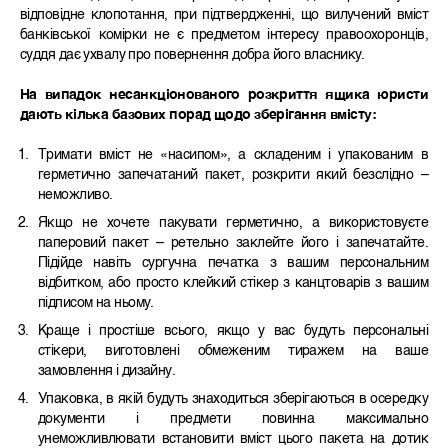
відповідне клопотання, при підтвердженні, що вилучений вміст
банківської комірки не є предметом інтересу правоохоронців,
суддя дає ухвалу про повернення добра його власнику.
На випадок несанкціонованого розкриття ящика юристи
дають кілька базових порад щодо зберігання вмісту:
Тримати вміст не «насипом», а складеним і упакованим в
герметично запечатаний пакет, розкрити який безслідно –
неможливо.
Якщо не хочете пакувати герметично, а використовуєте
паперовий пакет – ретельно заклейте його і запечатайте.
Підійде навіть сургучна печатка з вашим персональним
відбитком, або просто клейкий стікер з канцтоварів з вашим
підписом на ньому.
Краще і простіше всього, якщо у вас будуть персональні
стікери, виготовлені обмеженим тиражем на ваше
замовлення і дизайну.
Упаковка, в якій будуть знаходиться зберігаються в осередку
документи і предмети повинна максимально
унеможливлювати встановити вміст цього пакета на дотик