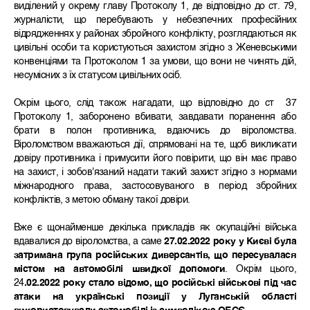
виділений у окрему главу Протоколу 1, де відповідно до ст. 79,
журналісти, що перебувають у небезпечних професійних
відрядженнях у районах збройного конфлікту, розглядаються як
цивільні особи та користуються захистом згідно з Женевськими
конвенціями та Протоколом 1 за умови, що вони не чинять дій,
несумісних з їх статусом цивільних осіб.
Окрім цього, слід також нагадати, що відповідно до ст 37
Протоколу 1, заборонено вбивати, завдавати поранення або
брати в полон противника, вдаючись до віроломства.
Віроломством вважаються дії, спрямовані на те, щоб викликати
довіру противника і примусити його повірити, що він має право
на захист, і зобов'язаний надати такий захист згідно з нормами
міжнародного права, застосовуваного в період збройних
конфліктів, з метою обману такої довіри.
Вже є щонайменше декілька прикладів як окупаційні війська
вдавалися до віроломства, а саме
27.02.2022 року у Києві була
затримана група російських диверсантів, що пересувалася
містом на автомобілі швидкої допомоги
. Окрім цього,
24
.02.2022 року стало відомо, що
російські військові під час
атаки на українські позиції у Луганській області