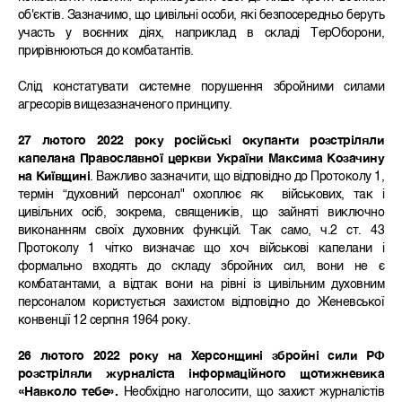
об'єктів. Зазначимо, що цивільні особи, які безпосередньо беруть
участь у воєнних діях, наприклад в складі ТерОборони,
прирівнюються до комбатантів.
Слід констатувати системне порушення збройними силами
агресорів вищезазначеного принципу.
27 лютого 2022 року російські окупанти розстріляли
капелана Православної церкви України Максима Козачину
на Київщині
. Важливо зазначити, що відповідно до Протоколу 1,
термін “духовний персонал" охоплює як військових, так і
цивільних осіб, зокрема, священиків, що зайняті виключно
виконанням своїх духовних функцій. Так само, ч.2 ст. 43
Протоколу 1 чітко визначає що хоч військові капелани і
формально входять до складу збройних сил, вони не є
комбатантами, а відтак вони на рівні із цивільним духовним
персоналом користується захистом відповідно до Женевської
конвенції 12 серпня 1964 року.
26 лютого 2022 року на Херсонщині збройні сили РФ
розстріляли журналіста інформаційного щотижневика
«Навколо тебе».
Необхідно наголосити, що захист журналістів