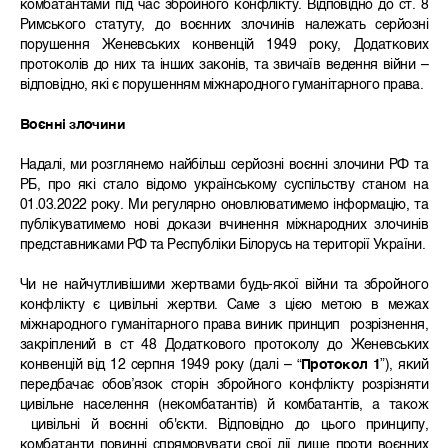
комбатантами під час збройного конфлікту. Відповідно до ст. 8
Римського статуту, до воєнних злочинів належать серйозні
порушення Женевських конвенцій 1949 року, Додаткових
протоколів до них та інших законів, та звичаїв ведення війни –
відповідно, які є порушенням міжнародного гуманітарного права.
Воєнні злочини
Надалі, ми розглянемо найбільш серйозні воєнні злочини РФ та
РБ, про які стало відомо українському суспільству станом на
01.03.2022 року. Ми регулярно оновлюватимемо інформацію, та
публікуватимемо нові докази вчинення міжнародних злочинів
представниками РФ та Республіки Білорусь на території України.
Чи не найчутливішими жертвами будь-якої війни та збройного
конфлікту є цивільні жертви. Саме з цією метою в межах
міжнародного гуманітарного права виник принцип розрізнення,
закріплений в ст 48 Додаткового протоколу до Женевських
конвенцій від 12 серпня 1949 року (далі – “
Протокол 1
”), який
передбачає обовʼязок сторін збройного конфлікту розрізняти
цивільне населення (некомбатантів) й комбатантів, а також
цивільні й воєнні об'єкти. Відповідно до цього принципу,
комбатанти повинні спрямовувати свої дії лише проти воєнних