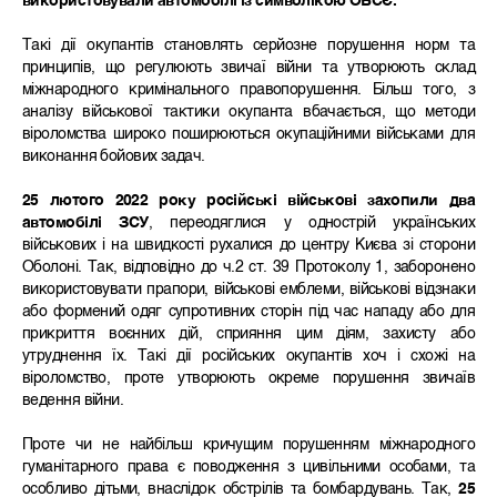
використовували автомобілі із символікою ОБСЄ.
Такі дії окупантів становлять серйозне порушення норм та
принципів, що регулюють звичаї війни та утворюють склад
міжнародного кримінального правопорушення. Більш того, з
аналізу військової тактики окупанта вбачається, що методи
віроломства широко поширюються окупаційними військами для
виконання бойових задач.
25 лютого 2022 року російські військові захопили два
автомобілі ЗСУ
, переодяглися у однострій українських
військових і на швидкості рухалися до центру Києва зі сторони
Оболоні. Так, відповідно до ч.2 ст. 39 Протоколу 1, заборонено
використовувати прапори, військові емблеми, військові відзнаки
або формений одяг супротивних сторін під час нападу або для
прикриття воєнних дій, сприяння цим діям, захисту або
утруднення їх. Такі дії російських окупантів хоч і схожі на
віроломство, проте утворюють окреме порушення звичаїв
ведення війни.
Проте чи не найбільш кричущим порушенням міжнародного
гуманітарного права є поводження з цивільними особами, та
особливо дітьми, внаслідок обстрілів та бомбардувань. Так,
25