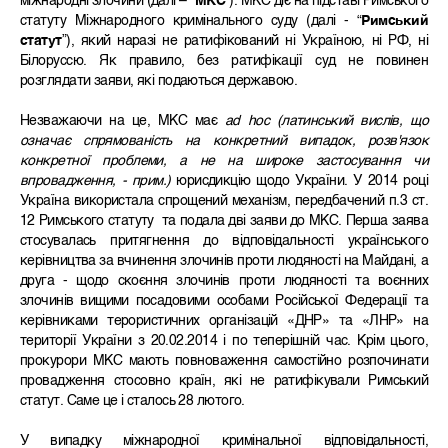
міжнародні злочини (далі – “
МКС
”). МКС діє на підставі Римського
статуту Міжнародного кримінального суду (далі - “
Римський
статут
”), який наразі не ратифікований ні Україною, ні РФ, ні
Білоруссю. Як правило, без ратифікації суд не повинен
розглядати заяви, які подаються державою.
Незважаючи на це, МКС має
ad hoc (латинський вислів, що
означає спрямованість на конкретний випадок, розв'язок
конкретної проблеми, а не на широке застосування чи
впровадження, - прим.)
юрисдикцію щодо України. У 2014 році
Україна використала спрощений механізм, передбачений п.3 ст.
12 Римського статуту та подала дві заяви до МКС. Перша заява
стосувалась притягнення до відповідальності українського
керівництва за вчинення злочинів проти людяності на Майдані, а
друга - щодо скоєння злочинів проти людяності та воєнних
злочинів вищими посадовими особами Російської Федерації та
керівниками терористичних організацій «ДНР» та «ЛНР» на
території України з 20.02.2014 і по теперішній час. Крім цього,
прокурори МКС мають повноваження самостійно розпочинати
провадження стосовно країн, які не ратифікували Римський
статут. Саме це і сталось 28 лютого.
У випадку міжнародної кримінальної відповідальності,