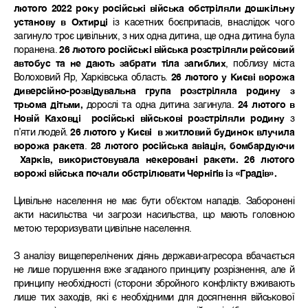
лютого 2022 року російські війська обстріляли дошкільну
установу в Охтирці
із касетних боєприпасів, внаслідок чого
загинуло троє цивільних, з них одна дитина, ще одна дитина була
поранена.
26 лютого російські війська розстріляли рейсовий
автобус та не дають забрати тіла загиблих
, поблизу міста
Волоховий Яр, Харківська область.
26 лютого у Києві ворожа
диверсійно-розвідувальна група розстріляла родину з
трьома дітьми,
дорослі та одна дитина загинула.
24 лютого в
Новій Каховці російські військові розстріляли родину
з
п’яти людей.
26 лютого у Києві в житловий будинок влучила
ворожа ракета
.
28 лютого російська авіація, бомбардуючи
Харків, використовувала некеровані ракети.
26 лютого
ворожі війська почали обстрілювати Чернігів із «Градів».
Цивільне населення не має бути об'єктом нападів. Заборонені
акти насильства чи загрози насильства, що мають головною
метою тероризувати цивільне населення.
З аналізу вищеперелічених діянь держави-агресора вбачається
не лише порушення вже згаданого принципу розрізнення, але й
принципу необхідності (сторони збройного конфлікту вживають
лише тих заходів, які є необхідними для досягнення військової