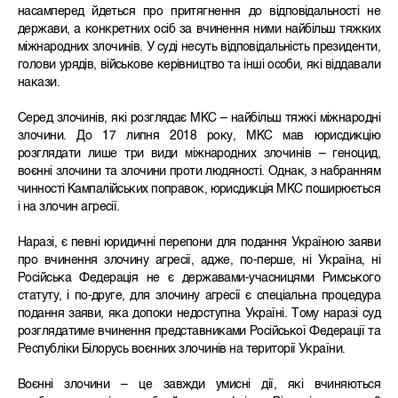
насамперед йдеться про притягнення до відповідальності не
держави, а конкретних осіб за вчинення ними найбільш тяжких
міжнародних злочинів. У суді несуть відповідальність президенти,
голови урядів, військове керівництво та інші особи, які віддавали
накази.
Серед злочинів, які розглядає МКС – найбільш тяжкі міжнародні
злочини. До 17 липня 2018 року, МКС мав юрисдикцію
розглядати лише три види міжнародних злочинів – геноцид,
воєнні злочини та злочини проти людяності. Однак, з набранням
чинності Кампалійських поправок, юрисдикція МКС поширюється
і на злочин агресії.
Наразі, є певні юридичні перепони для подання Україною заяви
про вчинення злочину агресії, адже, по-перше, ні Україна, ні
Російська Федерація не є державами-учасницями Римського
статуту, і по-друге, для злочину агресії є спеціальна процедура
подання заяви, яка допоки недоступна Україні. Тому наразі суд
розглядатиме вчинення представниками Російської Федерації та
Республіки Білорусь воєнних злочинів на території України.
Воєнні злочини – це завжди умисні дії, які вчиняються