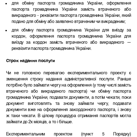
для обміну паспорта громадянина України, оформлення
паспорта громадянина України замість втраченого або
викраденого - реквізити паспорта громадянина України, який
подано для обміну або заявлено втраченим чи викраденим;
для обміну паспорта громадянина України для виїзду за
кордон, оформлення паспорта громадянина України для
виїзду за кордон замість втраченого або викраденого —
реквізити паспорта громадянина України.
Строк надання послуги
Чи не головною перевагою експериментального проекту є
зменшення строку надання адміністративної послуги. Раніше
потрібно було займати чергу на оформлення (у тому числі замість
втраченого або викраденого паспорта) чи обміну паспорта
громадянина України, подавати документи, а потім чекати, поки
документ виготовлять та знову займати чергу, подавати
документи вже на оформлення закордонного паспорта, і знову
ж таки чекати. В цілому процедура отримання паспортів могла
займати до 2х місяців, а то і більше.
Експериментальним проектом (пункт 5 Порядку)