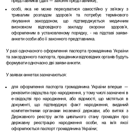
представників (далі — законні представники);
особі, яка не може пересуватися самостійно у зв’язку з
тривалим розладом здоров’я та потребує термінового
лікування закордоном, що підтверджується медичним
висновком відповідного закладу охорони здоров’я,
оформленим в установленому порядку, - на підставі заяви-
анкети особи або її законного представника.
У разі одночасного оформлення паспорта громадянина України
та закордонного паспорта, працівники відповідних органів будуть
формувати одночасно дві заяви-анкети.
У заявах-анкетах зазначаються:
для оформлення паспорта громадянина України вперше —
реквізити свідоцтва про народження, у тому числі зазначені в
е-свідоцтві про народження, або відомості, що містяться в
документі, що підтверджує факт народження, виданий
компетентними органами іноземної держави, або витязі з
Державного реєстру актів цивільного стану громадян про
державну реєстрацію народження особи, на ім’я якої
оформлюється паспорт громадянина України;