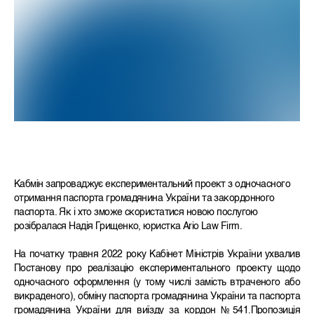
Кабмін запроваджує експериментальний проект з одночасного
отримання паспорта громадянина України та закордонного
паспорта. Як і хто зможе скористатися новою послугою
розібралася Надія Грищенко, юристка Ario Law Firm.
На початку травня 2022 року Кабінет Міністрів України ухвалив
Постанову про реалізацію експериментального проекту щодо
одночасного оформлення (у тому числі замість втраченого або
викраденого), обміну паспорта громадянина України та паспорта
громадянина України для виїзду за кордон №541.Пропозиція