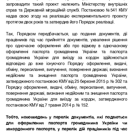
запровадити такий проект належить Міністерству внутрішніх
справ та Державній міграційній службі. Постановою №541 КМУ
надав свою згоду на реалізацію експериментального проекту
протягом двох років та затвердив його Порядок реалізації.
Так, Порядком передбачається, що подання документів, дії
працівників під час прийняття документів, ухвалення рішення
про одночасне оформлення або про відмову в одночасному
оформленні паспорта громадянина України та паспорта
громадянина України для виїзду за кордон здійснюється
відповідно до вже існуючого Порядку оформлення, видачі,
обміну, пересилання, вилучення, повернення державі, визнання
недійсним та знищення паспорта громадянина України,
затвердженого постановою КМУ від 25 березня 2015 р. № 302 та
Порядку оформлення, видачі, обміну, пересилання, вилучення,
повернення державі, визнання недійсним та знищення паспорта
громадянина України для виїзду за кордон, затвердженого
постановою КМУ від 7 травня 2014 р. № 152.
Тобто,
нововведень у перелік документів, які подаються
для оформлення паспорта
громадянина України
чи
закордонного паспорта, у перелік дій працівників
під час