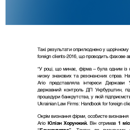
Такі результати оприлюднено у щорічному р
foreign clients-2016, що проводить фахов
“У році, що минає, фірма – була одним із 
низку знакових та резонансних справ. На
Ario представляла інтереси Держави 
державний контроль ДП Укрбурштин, пі
процедури банкрутства, у якій підприємств
Ukrainian Law Firms: Handbook for foreign cli
Окрім визнання фірми, особисте визнання (
Ario
Юліан Хорунжий.
Він отримав
1 мі