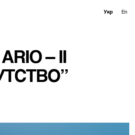
Укр
En
RIO – II 
УТСТВО”