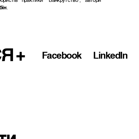
истів практики “Банкрутство”, автори
бін
.
СЯ
Facebook
LinkedIn