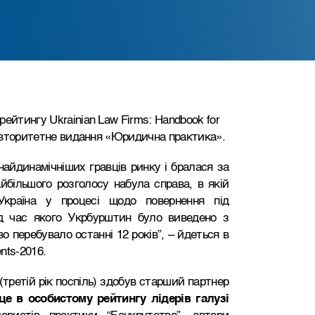
ейтингу Ukrainian Law Firms: Handbook for
е авторитетне видання «Юридична практика».
найдинамічніших гравців ринку і бралася за
йбільшого розголосу набула справа, в якій
Україна у процесі щодо повернення під
д час якого Укрбурштин було виведено з
о перебувало останні 12 років”, – йдеться в
ents-2016.
третій рік поспіль) здобув старший партнер
сце в особистому рейтингу лідерів галузі