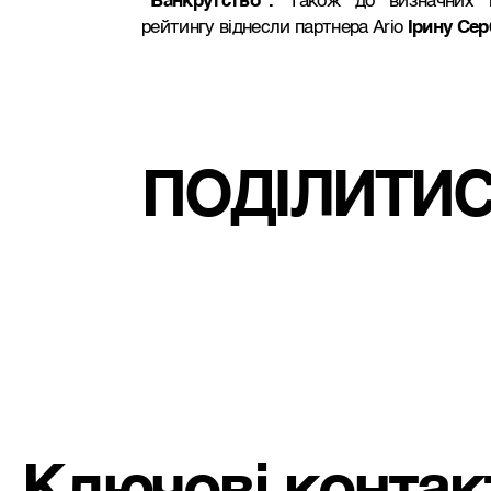
“Банкрутство”.
Також до визначних юр
рейтингу віднесли партнера Ario
Ірину Сер
ПОДІЛИТИ