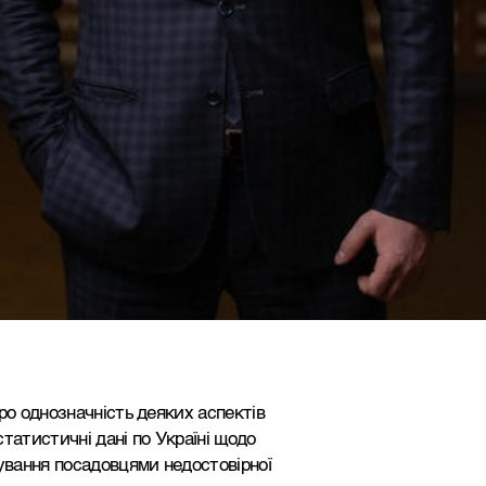
ро однозначність деяких аспектів
татистичні дані по Україні щодо
рування посадовцями недостовірної