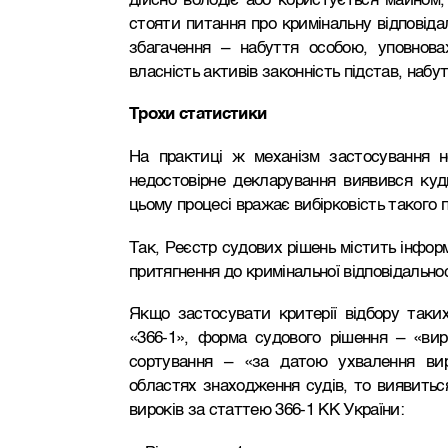
дійсно володіє або користується майном
стояти питання про кримінальну відповідал
збагачення – набуття особою, уповнов
власність активів законність підстав, наб
Трохи статистики
На практиці ж механізм застосування но
недостовірне декларування виявився куди
цьому процесі вражає вибірковість такого 
Так, Реєстр судових рішень містить інфор
притягнення до кримінальної відповідальнос
Якщо застосувати критерії відбору таки
«366-1», форма судового рішення – «вир
сортування – «за датою ухвалення вир
областях знаходження судів, то виявитьс
вироків за статтею 366-1 КК України: