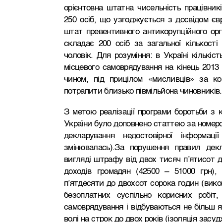
орієнтовна штатна чисельність працівникі
250 осіб, що узгоджується з досвідом єв
штат превентивного антикорупційного орг
складає 200 осіб за загальної кількості
чоловік. Для розуміння: в Україні кількі
місцевого самоврядування на кінець 2013 
чином, під прицілом «мисливців» за ко
потрапити близько півмільйона чиновників.
З метою реалізації програми боротьби з 
України було доповнено статтею за номером
декларування недостовірної інформаці
змінювалась).За порушення правил декл
вигляді штрафу від двох тисяч п’ятисот д
доходів громадян (42500 – 51000 грн),
п’ятдесяти до двохсот сорока годин (вико
безоплатних суспільно корисних робіт
самоврядування і відбуваються не більш я
волі на строк до двох років (ізоляція засу