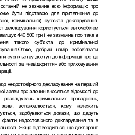
 останній не зазначив всю інформацію про
може бути підставою для притягнення до
вної, кримінальної) суб’єкта декларування.
кт декларування користується автомобілем
евищує 440 500 грн і не зазначив про таке в
ення такого суб’єкта до кримінальної
арування.Отже, добрий намір зобов’язати
ти суспільству доступ до інформації про це
альності за «невідкриття» або приховування
рації.
одо недостовірного декларування на перший
ної заяви про злочин вносяться відомості до
 розслідувань кримінальних проваджень,
 заяві, встановлюється, кому належить
ується, здобуваються докази, що дадуть
 факти недостовірного декларування та в
льності. Якщо підтвердиться, що декларант