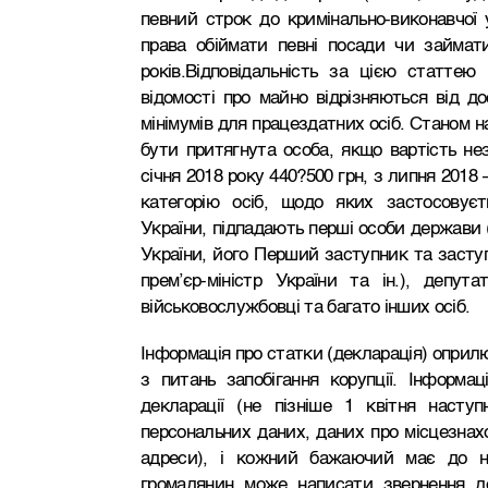
певний строк до кримінально-виконавчої 
права обіймати певні посади чи займат
років.Відповідальність за цією статтею
відомості про майно відрізняються від д
мінімумів для працездатних осіб. Станом на
бути притягнута особа, якщо вартість н
січня 2018 року 440?500 грн, з липня 2018 –
категорію осіб, щодо яких застосовуєт
України, підпадають перші особи держави 
України, його Перший заступник та заступ
прем’єр-міністр України та ін.), депутат
військовослужбовці та багато інших осіб.
Інформація про статки (декларація) оприл
з питань запобігання корупції. Інформац
декларації (не пізніше 1 квітня насту
персональних даних, даних про місцезнах
адреси), і кожний бажаючий має до не
громадянин може написати звернення д