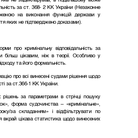
, яке не задекларував, в подальшому може
ьність за ст. 368- 2 КК України (Незаконне
аженою на виконання функцій держави у
уття яких не підтверджено доказами).
рми про кримінальну відповідальність за
 більш цікавим, ніж в теорії. Особливо у
підходу та його формальність.
мацію про всі винесені судами рішення щодо
ті за ст.366-1 КК України.
х рішень за параметрами в стрічці пошуку
ок», форма судочинства – «кримінальне»,
оку/за складанням» і відфільтрувати по
я вкрай цікава статистика щодо винесених