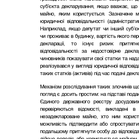
суб’єкта декларування, якщо вважає, що
майно, яким користується. Зазначене 
юридичної відповідальності (адміністрати
Наприклад, якщо депутат чи інший суб’є
чи проживає в будинку, вартість якого пер
декларації, то існує ризик притягн
відповідальності за недостовірне декл
чиновників показувати свої статки та нада
реалізувався у вигляді юридичної відповід
таких статків (активів) під час подачі декла
Механізм розслідування таких злочинів щ
погляд є досить простим: на підставі пода
Єдиного державного реєстру досудових
перевіряються відомості, викладені в
незадеклароване майно, хто ним корист
можливість підтвердити або спростувати
подальшому притягнути особу до відповіда