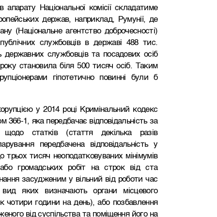
в апарату Національної комісії складатиме
ропейських держав, наприклад, Румунії, де
ану (Національне агентство доброчесності)
 публічних службовців в державі 488 тис.
сть державних службовців та посадових осіб
року становила біля 500 тисяч осіб. Таким
рупціонерами гіпотетично повинні були б
корупцією у 2014 році Кримінальний кодекс
 366-1, яка передбачає відповідальність за
ї щодо статків (стаття декілька разів
арування передбачена відповідальність у
о трьох тисяч неоподатковуваних мінімумів
 або громадських робіт на строк від ста
нання засудженим у вільний від роботи час
, вид яких визначають органи місцевого
к чотири години на день), або позбавлення
дженого від суспільства та поміщення його на