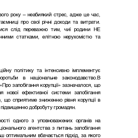
вого року – неабиякий стрес, адже це час,
аємниці про свої річні доходи та витрати.
ися слід переважно тим, чиї родини НЕ
онними статками, елітною нерухомістю та
ційну політику та інтенсивно імплементує
оротьби в національне законодавство.В
«Про запобігання корупції» зазначалося, що
я нової ефективної системи запобігання
в, що сприятиме зниженню рівня корупції в
та підвищенню добробуту громадян.
ості одного з уповноважених органів на
ціонального агентства з питань запобігання
ьш оптимальним вбачається підхід, за якого