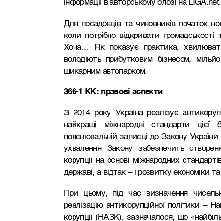
інформації в авторському блозі на LIGA.net.
Для посадовців та чиновників початок но
коли потрібно відкривати громадськості т
Хоча… Як показує практика, хвилюват
володіють прибутковим бізнесом, мільй
шикарним автопарком.
366-1 КК: правові аспекти
З 2014 року Україна реалізує антикоруп
найкращі міжнародні стандарти цієї б
пояснювальній записці до Закону України 
ухвалення Закону забезпечить створенн
корупції на основі міжнародних стандарті
державі, а відтак – і розвитку економіки 
При цьому, під час визначення чисельн
реалізацію антикорупційної політики – На
корупції (НАЗК), зазначалося, що «найбіл