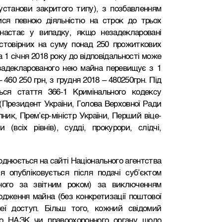
установи закритого типу), з позбавленням
ися певною діяльністю на строк до трьох
 настає у випадку, якщо незадекларовані
остовірних на суму понад 250 прожиткових
 1 січня 2018 року до відповідальності може
езадекларованого нею майна перевищує з 1
 460 250 грн, з грудня 2018 – 480250грн. Під
ься стаття 366-1 Кримінального кодексу
(Президент України, Голова Верховної Ради
ник, Прем’єр-міністр України, Перший віце-
и (всіх рівнів), судді, прокурори, слідчі,
юднюється на сайті Національного агентства
ія опубліковується після подачі суб’єктом
пного за звітним роком) за виключенням
одження майна (без конкретизації поштової
ї доступ. Більш того, кожний свідомий
о НАЗК чи правоохоронного органу щодо