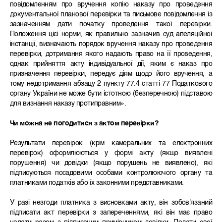
повідомленням про вручення копію наказу про проведення
документальної планової перевірки та письмове повідомлення із
зазначенням дати початку проведення такої перевірки.
Положення цієї норми, як правильно зазначив суд апеляційної
інстанції, визначають порядок вручення наказу про проведення
перевірки, дотримання якого надають право на її проведення,
однак прийняття акту індивідуальної дії, яким є наказ про
призначення перевірки, передує діям щодо його вручення, а
тому недотримання абзацу 2 пункту 77.4 статті 77 Податкового
органу України не може бути істотною (безперечною) підставою
для визнання наказу протиправним».
Чи можна не погодитися з актом перевірки?
Результати перевірок (крім камеральних та електронних
перевірок) оформлюються у формі акту (якщо виявлені
порушення) чи довідки (якщо порушень не виявлено), які
підписуються посадовими особами контролюючого органу та
платниками податків або їх законними представниками.
У разі незгоди платника з висновками акту, він зобов'язаний
підписати акт перевірки з запереченнями, які він має право