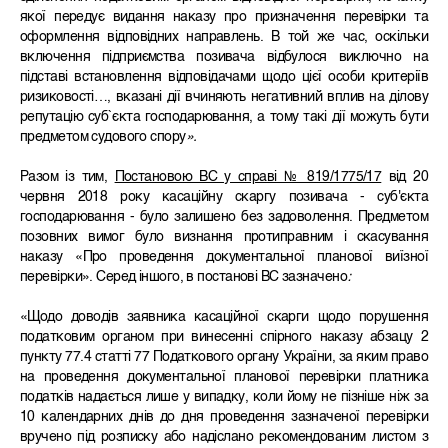
якої передує видання наказу про призначення перевірки та
оформлення відповідних направлень. В той же час, оскільки
включення підприємства позивача відбулося виключно на
підставі встановлення відповідачами щодо цієї особи критеріїв
ризиковості…, вказані дії вчиняють негативний вплив на ділову
репутацію суб`єкта господарювання, а тому такі дії можуть бути
предметом судового спору
».
Разом із тим,
Постановою ВС у справі № 819/1775/17
від 20
червня 2018 року касаційну скаргу позивача - суб'єкта
господарювання - було залишено без задоволення. Предметом
позовних вимог було визнання протиправним і скасування
наказу «Про проведення документальної планової виїзної
перевірки». Серед іншого, в постанові ВС зазначено
:
«Щодо доводів заявника касаційної скарги щодо порушення
податковим органом при винесенні спірного наказу абзацу 2
пункту 77.4 статті 77 Податкового органу України, за яким право
на проведення документальної планової перевірки платника
податків надається лише у випадку, коли йому не пізніше ніж за
10 календарних днів до дня проведення зазначеної перевірки
вручено під розписку або надіслано рекомендованим листом з