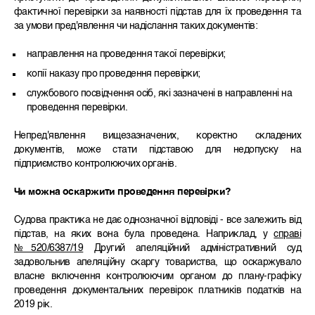
фактичної перевірки за наявності підстав для їх проведення та
за умови пред'явлення чи надіслання таких документів:
направлення на проведення такої перевірки;
копії наказу про проведення перевірки;
службового посвідчення осіб, які зазначені в направленні на
проведення перевірки.
Непред'явлення вищезазначених, коректно складених
документів, може стати підставою для недопуску на
підприємство контролюючих органів.
Чи можна оскаржити проведення перевірки?
Судова практика не дає однозначної відповіді - все залежить від
підстав, на яких вона була проведена. Наприклад, у
справі
№520/6387/19
Другий апеляційний адміністративний суд
задовольнив апеляційну скаргу товариства, що оскаржувало
власне включення контролюючим органом до плану-графіку
проведення документальних перевірок платників податків на
2019 рік.