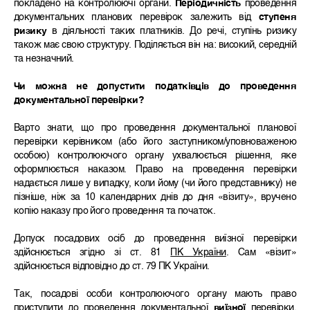
покладено на контролюючі органи.
Періодичність
проведення
документальних планових перевірок залежить від
ступеня
ризику
в діяльності таких платників. До речі, ступінь ризику
також має свою структуру. Поділяється він на: високий, середній
та незначний.
Чи можна не допустити податківців до проведення
документальної перевірки?
Варто знати, що про проведення документальної планової
перевірки керівником (або його заступником/уповноваженою
особою) контролюючого органу ухвалюється рішення, яке
оформлюється наказом. Право на проведення перевірки
надається лише у випадку, коли йому (чи його представнику) не
пізніше, ніж за 10 календарних днів до дня «візиту», вручено
копію наказу про його проведення та початок.
Допуск посадових осіб до проведення виїзної перевірки
здійснюється згідно зі ст. 81
ПК України
. Сам «візит»
здійснюється відповідно до ст. 79 ПК України.
Так, посадові особи контролюючого органу мають право
приступити до проведення документальної
виїзної
перевірки,