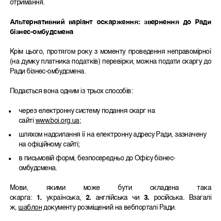
отримання.
Альтернативний варіант оскарження: звернення до Ради
бізнес-омбудсмена
Крім цього, протягом року з моменту проведення неправомірної
(на думку платника податків) перевірки, можна подати скаргу до
Ради бізнес-омбудсмена.
Подається вона одним із трьох способів:
через електронну систему подання скарг на
сайті
www.boi.org.ua
;
шляхом надсилання її на електронну адресу Ради, зазначену
на офіційному сайті;
в письмовій формі, безпосередньо до Офісу бізнес-
омбудсмена.
Мови, якими може бути складена така
скарга:
1.
українська,
2.
англійська чи
3.
російська. Взагалі
ж,
шаблон
документу розміщений на вебпорталі Ради.