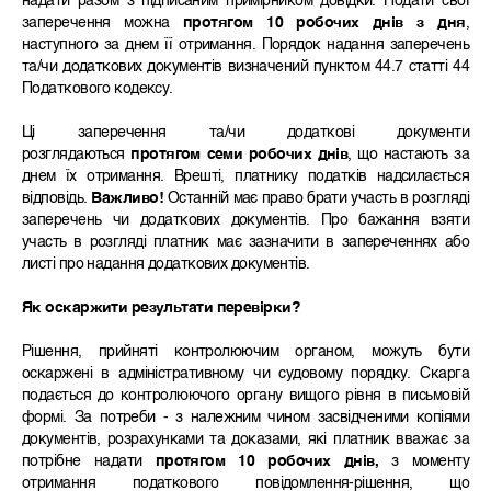
надати разом з підписаним примірником довідки. Подати свої
заперечення можна
протягом 10 робочих днів з дня
,
наступного за днем її отримання. Порядок надання заперечень
та/чи додаткових документів визначений пунктом 44.7 статті 44
Податкового кодексу.
Ці заперечення та/чи додаткові документи
розглядаються
протягом семи робочих днів
, що настають за
днем їх отримання. Врешті, платнику податків надсилається
відповідь.
Важливо!
Останній має право брати участь в розгляді
заперечень чи додаткових документів. Про бажання взяти
участь в розгляді платник має зазначити в запереченнях або
листі про надання додаткових документів.
Як оскаржити результати перевірки?
Рішення, прийняті контролюючим органом, можуть бути
оскаржені в адміністративному чи судовому порядку. Скарга
подається до контролюючого органу вищого рівня в письмовій
формі. За потреби - з належним чином засвідченими копіями
документів, розрахунками та доказами, які платник вважає за
потрібне надати
протягом 10 робочих днів,
з моменту
отримання податкового повідомлення-рішення, що