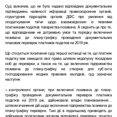
Суд зазначив, що не було надано відповідних документальних
підтверджень наявності інформації правоохоронних органів,
структурних підрозділів органів ДФС про ухилення від
оподаткування та/чи щодо взаємовідносин із певними
платниками податків товариства-позивача. А свідчить це про те,
що відповідачами не дотримано умов та порядку включення
позивача до плану-графіку проведення документальних
планових перевірок платників податків на 2019 рік.
Що стосується посилання суду першої інстанції на те, що платник
податку має захищати свої права шляхом недопуску посадових
осіб до перевірки, а також на те, що включення підприємства
позивача до плану-графіку не створює для суб`єкта
господарювання жодних правових наслідків, суд зазначає
наступне:
«..контролюючі органи, при включенні позивача до плану-
графіку проведення документальних перевірок платника
податків на 2019 рік, здійснювали владні повноваження…
шляхом вчинення дій щодо включення підприємства позивача до
плану-графіку перевірок. Такі дії в подальшому призводять до
здійснення податковим органом відповідної перевірки, початку