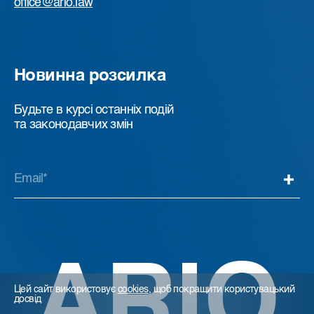
office@ario.law
Новинна розсилка
Будьте в курсі останніх подій
та законодавчих змін
ARIO
Цей сайт використовує
cookies
, щоб покращити користувацький
досвід