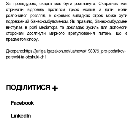
За процедурою, скарга має бути розглянута. Скаржник має
отримати відповідь протягом трьох місяців з дати, коли
розпочався розгляд. В окремих випадках строк може бути
подовжений бізнес-омбудсменом. Як правило, бізнес-омбудсмен
виступає в ролі медіатора та докладає зусиль для допомоги
сторонам досягнути мирного врегулювання питань, що є
предметом спору.
Джерело:
https://jurliga.ligazakon.net/ua/news/198075_pro-podatkov-
perevrki-ta-obshuki-ch1
ПОДІЛИТИСЯ
Facebook
LinkedIn