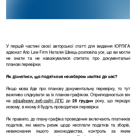
У першій частині своєї авторської статті для видання ЮРЛІГА
адвокат Ario Law Firm Наталія Швець розповіла усе, що ви могли
не знати та не наважувалися спитати, про документальні
планові перевірки.
Як дізнатися, що податкова незабаром завітає до вас?
Якщо мова йде про планову документальну перевірку, то тут
важливо слідкувати за їх планом-графіком. Оприлюднюється він
на
офіційному веб-сайті ДПС
до
25 грудня
року, що передує
новому, в якому й будуть проводитися перевірки.
Як правило, до плану-графіка проведення включають платників
податків, які мають ризик щодо несплати податків та зборів,
невиконання іншого законодавства, контроль за яким