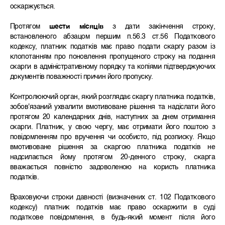
оскаржується.
Протягом
шести місяців
з дати закінчення строку,
встановленого абзацом першим п.56.3 ст.56 Податкового
кодексу, платник податків має право подати скаргу разом із
клопотанням про поновлення пропущеного строку на подання
скарги в адміністративному порядку та копіями підтверджуючих
документів поважності причин його пропуску.
Контролюючий орган, який розглядає скаргу платника податків,
зобов'язаний ухвалити вмотивоване рішення та надіслати його
протягом 20 календарних днів, наступних за днем отримання
скарги. Платник, у свою чергу, має отримати його поштою з
повідомленням про вручення чи особисто, під розписку. Якщо
вмотивоване рішення за скаргою платника податків не
надсилається йому протягом 20-денного строку, скарга
вважається повністю задоволеною на користь платника
податків.
Враховуючи строки давності (визначених ст. 102 Податкового
кодексу) платник податків має право оскаржити в суді
податкове повідомлення, в будь-який момент після його