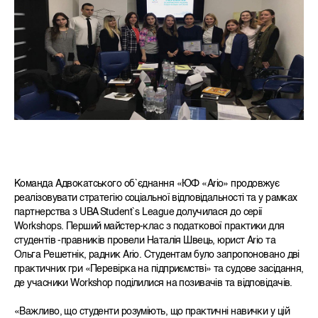
Команда Адвокатського об`єднання «ЮФ «Ario» продовжує
реалізовувати стратегію соціальної відповідальності та у рамках
партнерства з UBA Student`s League долучилася до серії
Workshops. Перший майстер-клас з податкової практики для
студентів -правників провели Наталія Швець, юрист Ario та
Ольга Решетнік, радник Ario. Студентам було запропоновано дві
практичних гри «Перевірка на підприємстві» та судове засідання,
де учасники Workshop поділилися на позивачів та відповідачів.
«Важливо, що студенти розуміють, що практичні навички у цій