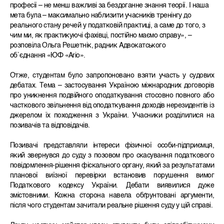
професії – не менш важливі за бездоганне знання теорії. І наша
мета була – максимально наблизити учасників тренінгу до
реального стану речей у податковій практиці, а саме до того, з
чим ми, як практикуючі фахівці, постійно маємо справу», –
розповіла Ольга Решетнік, радник Адвокатського
об`єднання «ЮФ «Ario».
Отже, студентам було запропоновано взяти участь у судових
дебатах. Тема – застосування Україною міжнародних договорів
про уникнення подвійного оподаткування стосовно повного або
часткового звільнення від оподаткування доходів нерезидентів із
джерелом їх походження з України. Учасники розділилися на
позивачів та відповідачів.
Позивачі представляли інтереси фізичної особи-підприємця,
який звернувся до суду з позовом про скасування податкового
повідомлення-рішення фіскального органу, який за результатами
планової виїзної перевірки встановив порушення вимог
Податкового кодексу України. Дебати виявилися дуже
змістовними. Кожна сторона навела обґрунтовані аргументи,
після чого студентам зачитали реальне рішення суду у цій справі.