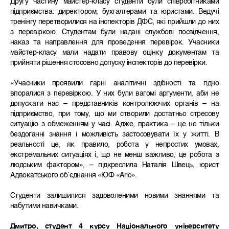
Другу частину майстер-класу студенти були співробітниками
підприємства: директором, бухгалтерами та юристами. Ведучі
тренінгу перетворилися на інспекторів ДФС, які прийшли до них
з перевіркою. Студентам були надані службові посвідчення,
наказ та направлення для проведення перевірок. Учасники
майстер-класу мали надати правову оцінку документам та
прийняти рішення стосовно допуску інспекторів до перевірки.
«Учасники проявили гарні аналітичні здібності та гідно
впоралися з перевіркою. У них були вагомі аргументи, аби не
допускати нас – представників контролюючих органів – на
підприємство, при тому, що ми створили достатньо стресову
ситуацію з обмеженням у часі. Адже, практика – це не тільки
бездоганні знання і можливість застосовувати їх у житті. В
реальності це, як правило, робота у непростих умовах,
екстремальних ситуаціях і, що не менш важливо, це робота з
людським фактором», – підкреслила Наталія Швець, юрист
Адвокатського об`єднання «ЮФ «Ario».
Студенти залишилися задоволеними новими знаннями та
набутими навичками.
Дмитро, студент 4 курсу Національного університету