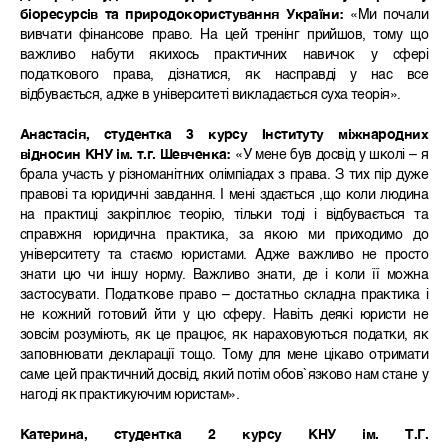
біоресурсів та природокористування України:
«Ми почали
вивчати фінансове право. На цей тренінг прийшов, тому що
важливо набути якихось практичних навичок у сфері
податкового права, дізнатися, як насправді у нас все
відбувається, адже в університеті викладається суха теорія».
Анастасія, студентка 3 курсу Інституту міжнародних
відносин КНУ ім. т.г. Шевченка:
«У мене був досвід у школі – я
брала участь у різноманітних олімпіадах з права. З тих пір дуже
правові та юридичні завдання. І мені здається ,що коли людина
на практиці закріплює теорію, тільки тоді і відбувається та
справжня юридична практика, за якою ми приходимо до
університету та стаємо юристами. Адже важливо не просто
знати цю чи іншу норму. Важливо знати, де і коли її можна
застосувати. Податкове право – достатньо складна практика і
не кожний готовий йти у цю сферу. Навіть деякі юристи не
зовсім розуміють, як це працює, як нараховуються податки, як
заповнювати декларації тощо. Тому для мене цікаво отримати
саме цей практичний досвід, який потім обов`язково нам стане у
нагоді як практикуючим юристам».
Катерина, студентка 2 курсу КНУ ім. Т.Г.