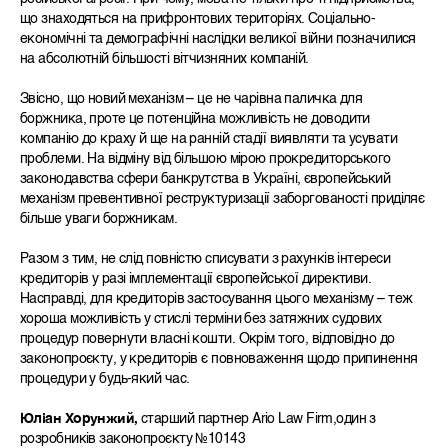
що знаходяться на прифронтових територіях. Соціально-
економічні та демографічні наслідки великої війни позначилися
на абсолютній більшості вітчизняних компаній.
Звісно, що новий механізм – це не чарівна паличка для
боржника, проте це потенційна можливість не доводити
компанію до краху й ще на ранній стадії виявляти та усувати
проблеми. На відміну від більшою мірою прокредиторського
законодавства сфери банкрутства в Україні, європейський
механізм превентивної реструктуризації заборгованості приділяє
більше уваги боржникам.
Разом з тим, не слід повністю списувати з рахунків інтереси
кредиторів у разі імплементації європейської директиви.
Насправді, для кредиторів застосування цього механізму – теж
хороша можливість у стислі терміни без затяжних судових
процедур повернути власні кошти. Окрім того, відповідно до
законопроєкту, у кредиторів є повноваження щодо припинення
процедури у будь-який час.
Юліан Хорунжий,
старший партнер
Ario
Law
Firm
,один з
розробників законопроєкту
№10143