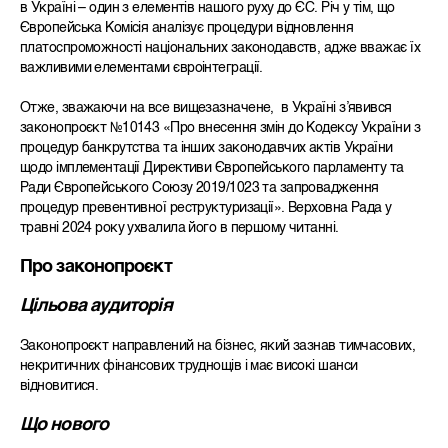
в Україні – один з елементів нашого руху до ЄС. Річ у тім, що
Європейська Комісія аналізує процедури відновлення
платоспроможності національних законодавств, адже вважає їх
важливими елементами євроінтеграції.
Отже, зважаючи на все вищезазначене, в Україні зʼявився
законопроєкт
№10143 «Про внесення змін до Кодексу України з
процедур банкрутства та інших законодавчих актів України
щодо імплементації Директиви Європейського парламенту та
Ради Європейського Союзу 2019/1023 та запровадження
процедур превентивної реструктуризації»
. Верховна Рада у
травні 2024 року ухвалила його в першому читанні.
Про законопроєкт
Цільова аудиторія
Законопроєкт направлений на бізнес, який зазнав тимчасових,
некритичних фінансових труднощів і має високі шанси
відновитися.
Що нового