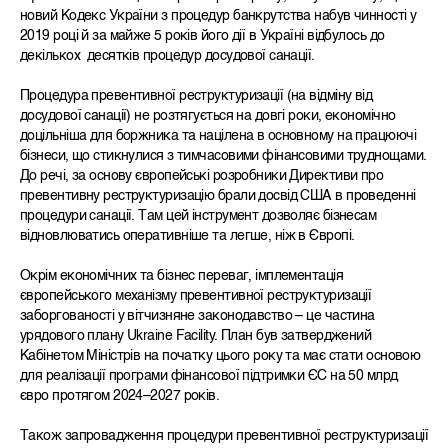
новий Кодекс України з процедур банкрутства набув чинності у
2019 році й за майже 5 років його дії в Україні відбулось до
декількох десятків процедур досудової санації.
Процедура превентивної реструктуризації (на відміну від
досудової санації) не розтягується на довгі роки, економічно
доцільніша для боржника та націлена в основному на працюючі
бізнеси, що стикнулися з тимчасовими фінансовими труднощами.
До речі, за основу європейські розробники Директиви про
превентивну реструктуризацію брали досвід США в проведенні
процедури санації. Там цей інструмент дозволяє бізнесам
відновлюватись оперативніше та легше, ніж в Європі.
Окрім економічних та бізнес переваг, імплементація
європейського механізму превентивної реструктуризації
заборгованості у вітчизняне законодавство – це частина
урядового плану
Ukraine Facility.
П
лан
був
затверджений
Каб
інетом Міністрів на початку цього року та
має стати основою
для реалізації програми фінансової підтримки ЄС на 50 млрд
євро протягом 2024–2027 років.
Також запровадження процедури превентивної реструктуризації