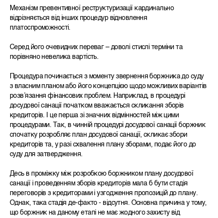
Механізм превентивної реструктуризації кардинально
відрізняється від інших процедур відновлення
платоспроможності.
Серед його очевидних переваг – доволі стислі терміни та
порівняно невелика вартість.
Процедура починається з моменту звернення боржника до суду
з власним планом або його концепцією щодо можливих варіантів
розвʼязання фінансових проблем. Наприклад, в процедурі
досудової санації початком вважається скликання зборів
кредиторів. І це перша зі значних відмінностей між цими
процедурами. Так, в чинній процедурі досудової санації боржник
спочатку розробляє план досудової санації, скликає збори
кредиторів та, у разі схвалення плану зборами, подає його до
суду для затвердження.
Десь в проміжку між розробкою боржником плану досудової
санації і проведенням зборів кредиторів мала б бути стадія
переговорів з кредиторами і узгодження пропозицій до плану.
Однак, така стадія де-факто - відсутня. Основна причина у тому,
що боржник на даному етапі не має жодного захисту від