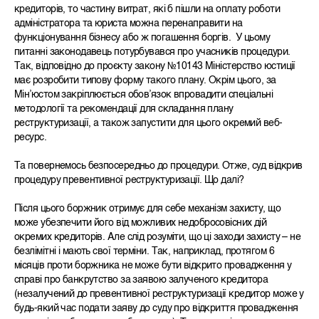
кредиторів, то частину витрат, які б пішли на оплату роботи
адміністратора та юриста можна перенаправити на
функціонування бізнесу або ж погашення боргів. У цьому
питанні законодавець потурбувався про учасників процедури.
Так, відповідно до проєкту закону №10143 Міністерство юстиції
має розробити типову форму такого плану. Окрім цього, за
Мінʼюстом закріплюється обовʼязок впровадити спеціальні
методології та рекомендації для складання плану
реструктуризації, а також запустити для цього окремий веб-
ресурс.
Та повернемось безпосередньо до процедури. Отже, суд відкрив
процедуру превентивної реструктуризації. Що далі?
Після цього боржник отримує для себе механізм захисту, що
може убезпечити його від можливих недобросовісних дій
окремих кредиторів. Але слід розуміти, що ці заходи захисту – не
безлімітні і мають свої терміни. Так, наприклад, протягом 6
місяців проти боржника не може бути відкрито провадження у
справі про банкрутство за заявою залученого кредитора
(незалучений до превентивної реструктуризації кредитор може у
будь-який час подати заяву до суду про відкриття провадження