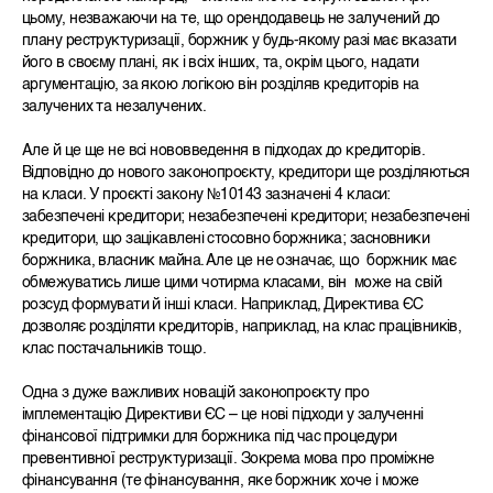
цьому, незважаючи на те, що орендодавець не залучений до
плану реструктуризації, боржник у будь-якому разі має вказати
його в своєму плані, як і всіх інших, та, окрім цього, надати
аргументацію, за якою логікою він розділяв кредиторів на
залучених та незалучених.
Але й це ще не всі нововведення в підходах до кредиторів.
Відповідно до нового законопроєкту, кредитори ще розділяються
на класи. У проєкті закону №10143 зазначені 4 класи:
з
абезпечені кредитори
;
незабезпечені кредитори;
незабезпечені
кредитори, що зацікавлені стосовно боржника
;
засновники
боржника, власник майна.
Але це не означає, що боржник має
обмежуватись лише цими чотирма класами, він може на свій
розсуд формувати й інші класи. Наприклад, Директива ЄС
дозволяє розділяти кредиторів, наприклад, на клас працівників,
клас постачальників тощо.
Одна з дуже важливих новацій законопроєкту про
імплементацію Директиви ЄС – це нові підходи у залученні
фінансової підтримки для боржника під час процедури
превентивної реструктуризації. Зокрема мова про проміжне
фінансування (
те фінансування, яке боржник хоче і може