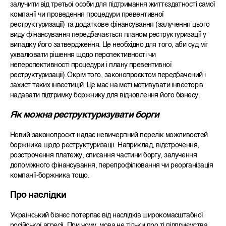
залучити від третьої особи для підтримання життєздатності самої
компанії чи проведення процедури превентивної
реструктуризації
) та додаткове фінансування (залучення цього
виду фінансування
передбачається планом реструктуризації у
випадку його затвердження. Це необхідно для того, аби суд міг
ухвалювати рішення щодо перспективності чи
неперспективності процедури і плану превентивної
реструктуризації
)
.
Окрім того, законопроєктом передбачений і
захист таких інвестицій. Це має на меті мотивувати інвесторів
надавати підтримку боржнику для відновлення його бізнесу.
Як можна реструктуризувати борги
Новий законопроєкт надає невичерпний
перелік
можливостей
боржника щодо реструктуризації. Наприклад, відстрочення,
розстрочення платежу, списання частини боргу, залучення
допоміжного фінансування, перепрофілювання чи реорганізація
компанії-боржника тощо.
Про наслідки
Український бізнес потерпає від наслідків широкомасштабної
російської агресії. При чому, мова не тільки про ті підприємства,