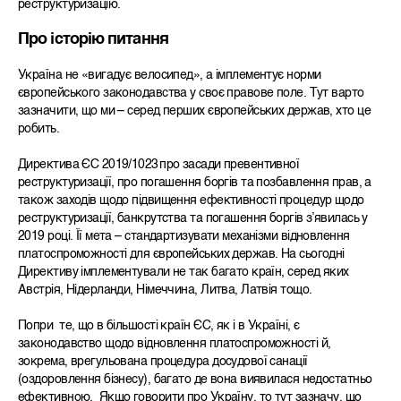
реструктуризацію.
Про історію питання
Україна не «вигадує велосипед», а імплементує норми
європейського законодавства у своє правове поле. Тут варто
зазначити, що ми – серед перших європейських держав, хто це
робить.
Директива ЄС 2019/1023 про засади превентивної
реструктуризації, про погашення боргів та позбавлення прав, а
також заходів щодо підвищення ефективності процедур щодо
реструктуризації, банкрутства та погашення боргів
зʼявилась у
2019 році. Її мета – стандартизувати
механізми відновлення
платоспроможності для європейських
держав.
На сьогодні
Директиву імплементували не так багато країн, серед яких
Австрія, Нідерланди, Німеччина, Литва, Латвія тощо.
Попри те, що в більшості країн ЄС, як і в Україні, є
законодавство щодо відновлення платоспроможності й,
зокрема, врегульована процедура досудової санації
(оздоровлення бізнесу), багато де вона виявилася недостатньо
ефективною. Якщо говорити про Україну, то тут зазначу, що