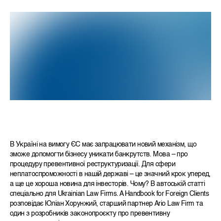
В Україні на вимогу ЄС має запрацювати новий механізм, що
зможе допомогти бізнесу уникати банкрутств. Мова
–
про
процедуру превентивної реструктуризації. Для сфери
неплатоспроможності в нашій державі – це значний крок уперед,
а ще це хороша новина для інвесторів. Чому? В автоській статті
спеціально для Ukrainian Law Firms. A Handbook for Foreign Clients
розповідає Юліан Хорунжий, старший партнер Ario Law Firm та
один з розробників законопроєкту про превентивну