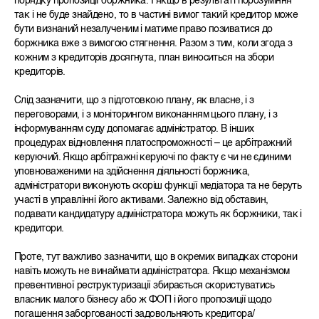
порядку пропозиції боржника. І якщо в результаті порозуміння
так і не буде знайдено, то в частині вимог такий кредитор може
бути визнаний незалученим і матиме право позиватися до
боржника вже з вимогою стягнення.
Разом з тим, коли згода з
кожним з кредиторів досягнута, план виноситься на збори
кредиторів.
Слід зазначити, що з підготовкою плану, як власне, і з
переговорами, і з моніторингом виконанням цього плану, і з
інформуванням суду допомагає адміністратор. В інших
процедурах відновлення платоспроможності – це арбітражний
керуючий. Якщо арбітражні керуючі по факту є чи не єдиними
уповноваженими на здійснення діяльності боржника,
адміністратори виконують скоріш функції медіатора та не беруть
участі в управлінні його активами. Залежно від обставин,
подавати кандидатуру адміністратора можуть як боржники, так і
кредитори.
Проте, тут важливо зазначити, що в окремих випадках сторони
навіть можуть не винаймати адміністратора. Якщо механізмом
превентивної реструктуризації збирається скористуватись
власник малого бізнесу або ж ФОП і його пропозиції щодо
погашення заборгованості задовольняють кредитора/