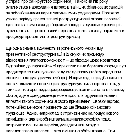
у справі про банкрутство боржника). Також
на пів року
зупиняється нарахування штрафів та інших фінансових санкцій
за зобовʼязаннями перед залученими кредиторами
. Протягом
усього періоду превентивної реструктуризації
строки позовної
давності за вимогами до боржника щодо залучених кредиторів
зупиняються. І це не повний перелік заходів захисту боржника в
процедурі превентивної реструктуризації.
Ще одна значна відмінність європейського механізму
превентивної реструктуризації від існуючих процедур
відновлення платоспроможності – це підходи щодо кредиторів.
Відповідно до європейської директиви саме боржник формує пул
кредиторів та вирішує кого залучає до плану (тобто перед ким
він хоче реструктуризувати борг). Наприклад, перед банком та
постачальником він хоче реструктуризувати заборгованість, у
той час, як з орендодавцем розраховується вчасно та в повному
обсязі, адже орендодавець може просто в будь-який момент
вигнати такого боржника зі свого приміщення. Своєю чергою,
потенційно це може призвести до ще більших фінансових
труднощів. Адже, наприклад, витрачати час на пошук нового
приміщення для виробництва/магазина/кафе/офісу тощо,
витрачати кошти на переїзд, укладати нові угоди з
передоплатою наперед, - економічно не обґрунтовано. При