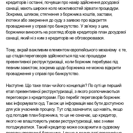
кредиторів і останні, почувши про намір здійснення досудової
санації, мають широке коло можливостей зірвати процедури.
Зокрема, шляхом, стягнення з боржника коштів, застави,
іпотеки або звернення до суду з заявою про відкриття
провадження у справі про банкрутство. У звʼязку з цим,
боржники виносять на розгляд зборів кредиторів план досудової
санації, який ні з ким з кредиторів не обговорювався.
Тому, вкрай важливим елементом європейського механізму є те,
що стадія переговорів здійснюється під час процедури
превентивної реструктуризації, коли боржник перебуває під
певним захистом, зокрема щодо боржника не можна відкрити
провадження у справі про банкрутство.
Наступне. Що таке план чи його концепція?
По суті це перший
етап превентивної реструктуризації, з якого розпочинаються
переговори з кредиторами. Про перебіг переговорів боржник
має інформувати суд. Також ця інформація має бути доступною
для усіх учасників процесу. Тут слід зазначити, що навіть, якщо
суд погодив план боржника, то це не означає, що кредитор,
якого не влаштовують умови реструктуризації, має з ними
погоджуватися. Такий кредитор може оскаржити в судовому