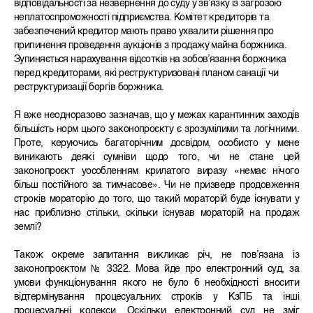
відповідальності за незвернення до суду у зв’язку із загрозою
неплатоспроможності підприємства. Комітет кредиторів та
забезпечений кредитор мають право ухвалити рішення про
припинення проведення аукціонів з продажу майна боржника.
Зупиняється нарахування відсотків на зобов’язання боржника
перед кредиторами, які реструктуризовані планом санації чи
реструктуризації боргів боржника.
Я вже неодноразово зазначав, що у межах карантинних заходів
більшість норм цього законопроєкту є зрозумілими та логічними.
Проте, керуючись багаторічним досвідом, особисто у мене
виникають деякі сумніви щодо того, чи не стане цей
законопроєкт уособленням крилатого виразу «немає нічого
більш постійного за тимчасове». Чи не призведе продовження
строків мораторію до того, що такий мораторій буде існувати у
нас приблизно стільки, скільки існував мораторій на продаж
землі?
Також окреме запитання викликає річ, не пов’язана із
законопроєктом №
3322. Мова йде про електронний суд, за
умови функціонування якого не було б необхідності вносити
відтермінування процесуальних строків у КзПБ та інші
процесуальні кодекси. Оскільки електронний суд не зміг