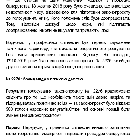
— Ще станом на дату ухвалення Кодексу з процедур
банкрутства 18 жовтня 2018 року було очевидно, що внаслідок
недостатності часу, відведеного для підготовки законопроєкту
до голосування, низку його положень слід буде доопрацювати.
Тому відповідні дискусії щодо норм, які підлягають
доопрацюванню, ніколи не вщухали та тривають і досі.
Водночас, у професійної спільноти був перелік зауважень
технічного характеру, які вимагали оперативного реагування
без зміни принципових положень Кодексу. Як наслідок,
17.10.2019 року було внесено законопроєкт № 2276, який до
другого читання отримав серйозне доопрацювання.
№
2276: бочка меду з ложкою дьогтю
Результат голосування законопроєкту № 2276 красномовно
свідчить про те, що необхідність таких змін давно назріла та
підтримувалась практично всіма — за законопроєкт було віддано
303 голоси народних депутатів.Отже, які основні позиції були
змінені цим законопроєктом?
Перше.
Передусім, у правничої спільноти виникло запитання
щодо теоретичної ймовірності ініціювати процедури банкрутства