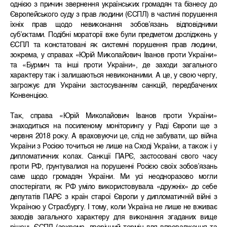
однією з причин звернення українських громадян та бізнесу до
Європейського суду з прав людини (ЄСПЛ) в частині порушення
їхніх прав щодо невиконання зобов’язань відповідними
суб’єктами. Подібні мораторії вже були предметом досліджень у
ЄСПЛ та констатовані як системні порушення прав людини,
зокрема, у справах «Юрій Миколайович Іванов проти України»
та «Бурмич та інші проти України», де заходи загального
характеру так і залишаються невиконаними. А це, у свою чергу,
загрожує для України застосуванням санкцій, передбачених
Конвенцією.
Так, справа «Юрій Миколайович Іванов проти України»
знаходиться на посиленому моніторингу у Раді Європи ще з
червня 2018 року. А враховуючи це, слід не забувати, що війна
України з Росією точиться не лише на Сході України, а також і у
дипломатичних колах. Санкції ПАРЄ, застосовані свого часу
проти РФ, ґрунтувалися на порушенні Росією своїх зобов’язань
саме щодо громадян України. Ми усі неодноразово могли
спостерігати, як РФ уміло використовувала «дружніх» до себе
депутатів ПАРЄ з країн старої Європи у дипломатичній війні з
Україною у Страсбургу. І тому, коли Україна не лише не вживає
заходів загального характеру для виконання згаданих вище