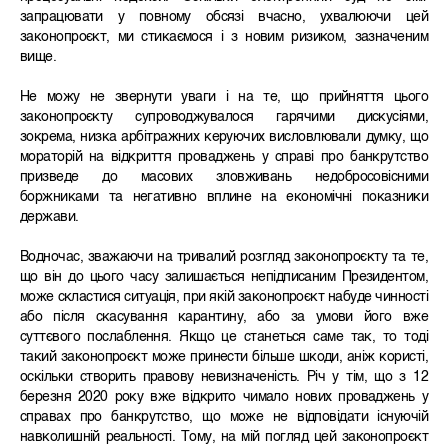
запрацювати у повному обсязі вчасно, ухвалюючи цей
законопроєкт, ми стикаємося і з новим ризиком, зазначеним
вище.
Не можу не звернути уваги і на те, що прийняття цього
законопроєкту супроводжувалося гарячими дискусіями,
зокрема, низка арбітражних керуючих висловлювали думку, що
мораторій на відкриття проваджень у справі про банкрутство
призведе до масових зловживань недобросовісними
боржниками та негативно вплине на економічні показники
держави.
Водночас, зважаючи на тривалий розгляд законопроєкту та те,
що він до цього часу залишається непідписаним Президентом,
може скластися ситуація, при якій законопроєкт набуде чинності
або після скасування карантину, або за умови його вже
суттєвого послаблення. Якщо це станеться саме так, то тоді
такий законопроєкт може принести більше шкоди, аніж користі,
оскільки створить правову невизначеність. Річ у тім, що з 12
березня 2020 року вже відкрито чимало нових проваджень у
справах про банкрутство, що може не відповідати існуючій
навколишній реальності. Тому, на мій погляд цей законопроєкт