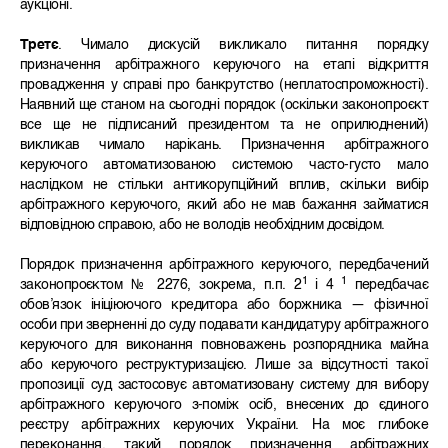
аукціоні.
Третє
. Чимало дискусій викликало питання порядку
призначення арбітражного керуючого на етапі відкриття
провадження у справі про банкрутство (неплатоспроможності).
Наявний ще станом на сьогодні порядок (оскільки законопроєкт
все ще не підписаний президентом та не оприлюднений)
викликав чимало нарікань. Призначення арбітражного
керуючого автоматизованою системою часто-густо мало
наслідком не стільки антикорупційний вплив, скільки вибір
арбітражного керуючого, який або не мав бажання займатися
відповідною справою, або не володів необхідним досвідом.
Порядок призначення арбітражного керуючого, передбачений
1
1
законопроєктом № 2276, зокрема, п.п. 2
і 4
передбачає
обов’язок ініціюючого кредитора або боржника — фізичної
особи при зверненні до суду подавати кандидатуру арбітражного
керуючого для виконання повноважень розпорядника майна
або керуючого реструктуризацією. Лише за відсутності такої
пропозиції суд застосовує автоматизовану систему для вибору
арбітражного керуючого з-поміж осіб, внесених до єдиного
реєстру арбітражних керуючих України. На моє глибоке
переконання, такий порядок призначення арбітражних