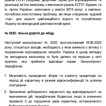
рішень ЄСПЛ (зокрема, дворічний термін для впровадження та
реалізації ad hoc механізму з виконання рішень ЄСПЛ «Бурмич та
ін. проти України» закінчився у жовтні 2019 року), а навпаки,
поглиблює констатовану проблему, ми лише створюємо чудовий
«пас» для нашого цивілізаційного ворога та послаблюємо
Україну на міжнародній дипломатичній арені.
№ 3322: ложка дорога до обіду
Наступний законопроєкт № 3322, проголосований 18.06.2020
року, стосується заходів, необхідність у яких виникла у зв’язку з
поширенням коронавірусної хвороби. Україна в цьому випадку
не вигадувала велосипед та була далеко не першою у світі
країною, яка прийняла відповідні норми. Законопроєкт
передбачає:
Можливість проведення зборів та комітету кредиторів на
період дії карантину в режимі відеоконференцій та шляхом
опитування.
Звільнення арбітражного керуючого від відповідальності за
невчинення дій, передбачених Кодексом, якщо їх вчинення
призвело б до порушення умов карантину, встановленого