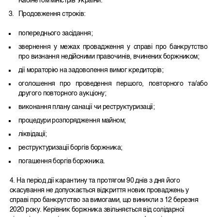
Кабінетом міністрів України.
Продовження строків:
попереднього засідання;
звернення у межах провадження у справі про банкрутство
про визнання недійсними правочинів, вчинених боржником;
дії мораторію на задоволення вимог кредиторів;
оголошення про проведення першого, повторного та/або
другого повторного аукціону;
виконання плану санації чи реструктуризації;
процедури розпорядження майном;
ліквідації;
реструктуризації боргів боржника;
погашення боргів боржника.
4. На період дії карантину та протягом 90 днів з дня його
скасування не допускається відкриття нових проваджень у
справі про банкрутство за вимогами, що виникли з 12 березня
2020 року. Керівник боржника звільняється від солідарної