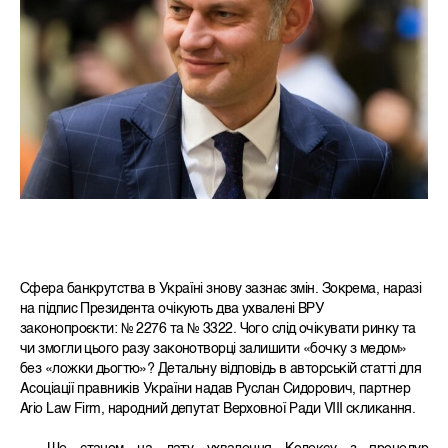
Сфера банкрутства в Україні знову зазнає змін. Зокрема, наразі
на підпис Президента очікують два ухвалені ВРУ
законопроєкти: № 2276 та № 3322. Чого слід очікувати ринку та
чи змогли цього разу законотворці залишити «бочку з медом»
без «ложки дьогтю»? Детальну відповідь в авторській статті для
Асоціації правників України надав Руслан Сидорович, партнер
Ario Law Firm, народний депутат Верховної Ради VIII скликання.