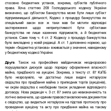
стосовно бюджетних установ, зокрема, суб’єктів публічного
права. Хоча статтею 209 Господарського кодексу України
визначено, що суб’єктом банкрутства може бути лише суб’єкт
підприємницької діяльності, Кодекс з процедур банкрутства як
спеціальний закон все ж таки мав би містити відповідні
застереження щодо неприпустимості бути суб’єктами
банкрутства не лише казенних підприємств, а й бюджетних
установ. Саме тому ч. 4 ст. 2 Кодексу з процедур банкрутства
було викладено у новій редакції. А ст. 1 доповнено нормою, що
термін «бюджетна установа» вживається у значенні, наведеному
у бюджетному кодексі України.
Друге
. Також на професійних майданчиках неодноразово
порушувалася дискусія щодо порядку оформлення власності
майна, придбаного на аукціоні. Зокрема, з тексту ст. 87 КзПБ
було незрозуміло, чи достатньо лише видачі нотаріусом
свідоцтва про придбання майна з прилюдних торгів (аукціонів),
чи окрім свідоцтва є необхідним також укладення відповідного
договору. Нова редакція ч. 3 ст. 87 зняла цю невизначеність та
логічно визначила, що єдиним правовстановлюючим документом
є свідоцтво, що видається нотаріусом на підставі протоколу про
проведення аукціону та акту про придбання майна на такому