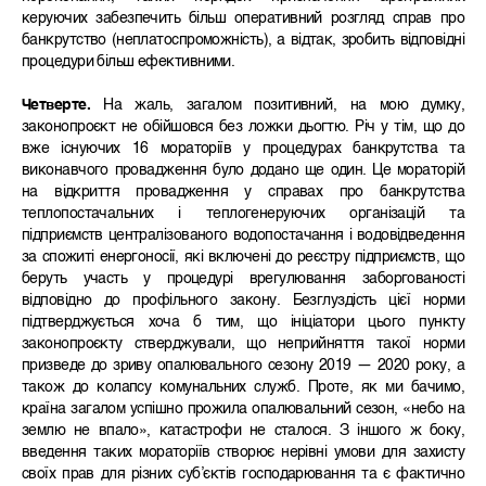
керуючих забезпечить більш оперативний розгляд справ про
банкрутство (неплатоспроможність), а відтак, зробить відповідні
процедури більш ефективними.
Четверте.
На жаль, загалом позитивний, на мою думку,
законопроєкт не обійшовся без ложки дьогтю. Річ у тім, що до
вже існуючих 16 мораторіїв у процедурах банкрутства та
виконавчого провадження було додано ще один. Це мораторій
на відкриття провадження у справах про банкрутства
теплопостачальних і теплогенеруючих організацій та
підприємств централізованого водопостачання і водовідведення
за спожиті енергоносії, які включені до реєстру підприємств, що
беруть участь у процедурі врегулювання заборгованості
відповідно до профільного закону. Безглуздість цієї норми
підтверджується хоча б тим, що ініціатори цього пункту
законопроєкту стверджували, що неприйняття такої норми
призведе до зриву опалювального сезону 2019 — 2020 року, а
також до колапсу комунальних служб. Проте, як ми бачимо,
країна загалом успішно прожила опалювальний сезон, «небо на
землю не впало», катастрофи не сталося. З іншого ж боку,
введення таких мораторіїв створює нерівні умови для захисту
своїх прав для різних суб’єктів господарювання та є фактично