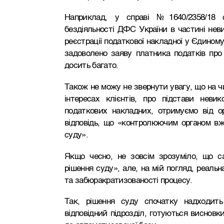
Наприклад, у справі №1640/2358/18 с
бездіяльності ДФС України в частині нев
реєстрації податкової накладної у Єдином
задоволено заяву платника податків про 
досить багато.
Також не можу не звернути увагу, що на чи
інтересах клієнтів, про підстави неви
податкових накладних, отримуємо від 
відповідь, що «контролюючим органом в
суду».
Якщо чесно, не зовсім зрозуміло, що с
рішення суду», але, на мій погляд, реальн
та забюракратизованості процесу.
Так, рішення суду спочатку надходить 
відповідний підрозділ, готуються висновки