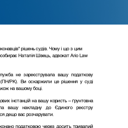
конавців" рішень судів. Чому і що з цим
 розбирає Наталія Швець, адвокат Ario Law
служба не зареєструвала вашу податкову
 (ПН/РК). Ви оскаржили це рішення у суді
також на вашому боці.
ових інстанцій на вашу користь – ґрунтовна
сла вашу накладну до Єдиного реєстру
ся дещо вас розчарувати.
конано податковою через досить тривалий