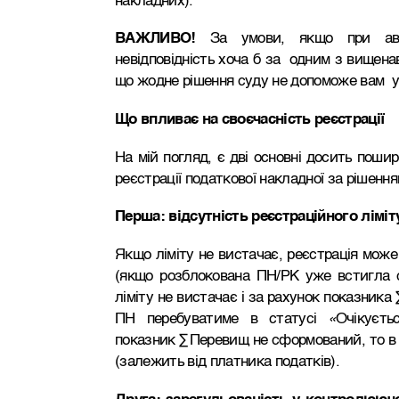
накладних).
ВАЖЛИВО!
За умови, якщо при авто
невідповідність хоча б за одним з вищенав
що жодне рішення суду не допоможе вам у 
Що впливає на своєчасність реєстрації
На мій погляд, є дві основні досить поши
реєстрації податкової накладної за рішення
Перша: відсутність реєстраційного ліміт
Якщо ліміту не вистачає, реєстрація мож
(якщо розблокована ПН/РК уже встигла
ліміту не вистачає і за рахунок показник
ПН перебуватиме в статусі
«
Очікуєть
показник ∑Перевищ не сформований, то в 
(залежить від платника податків).