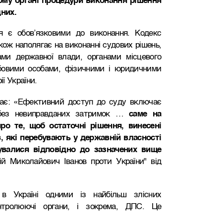
ому органі процедури виконання рішення
них.
я є обов’язковими до виконання. Кодекс
кож наполягає на виконанні судових рішень,
ами державної влади, органами місцевого
бовими особами, фізичними і юридичними
ії України.
ає: «Ефективний доступ до суду включає
 без невиправданих затримок …
саме на
о те, щоб остаточні рішення, винесені
в, які перебувають у державній власності
валися відповідно до зазначених вище
ій Миколайович Іванов проти України" від
в Україні одними із найбільш злісних
нтролюючі органи, і зокрема, ДПС. Це