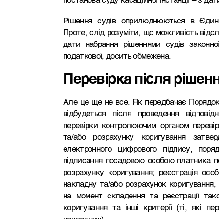
постанова суду касаційної інстанції – з дати
Рішення судів оприлюднюються в Єдино
Проте, слід розуміти, що можливість відс
дати набрання рішеннями судів законно
податкової, досить обмежена.
Перевірка після рішен
Але це ще не все. Як передбачає Порядок
відбудеться після проведення відповідн
перевірки контролюючим органом перевіря
та/або розрахунку коригування затвер
електронного цифрового підпису, поря
підписання посадовою особою платника п
розрахунку коригування; реєстрація осо
накладну та/або розрахунок коригування,
на момент складення та реєстрації тако
коригування та інші критерії (ті, які пе