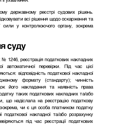
 її ухвалення.
му державному реєстрі судових рішень.
лідковувати всі рішення щодо оскарження та
ї сили у контролюючого органу, зокрема
ня суду
 № 1246, реєстрація податкових накладних
ої автоматичної перевірки. Під час цієї
ються: відповідність податкової накладної
дженому формату (стандарту); чинність
док його накладення та наявність права
одатку таких податкових накладних та/або
би, що надіслала на реєстрацію податкову
 зокрема, чи є ця особа платником податку
ї податкової накладної та/або розрахунку
ревіряються під час реєстрації податкових