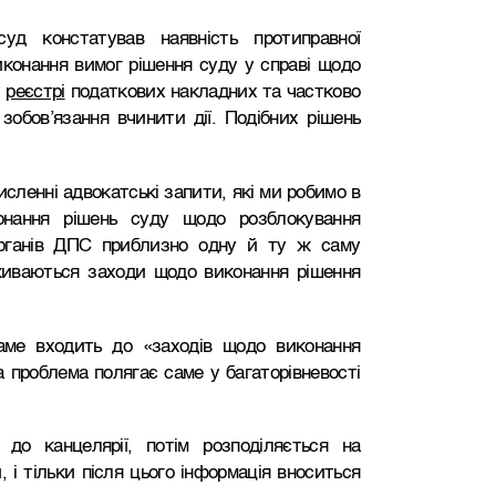
уд констатував наявність протиправної
иконання вимог рішення суду у справі щодо
у
реєстрі
податкових накладних та частково
зобов’язання вчинити дії. Подібних рішень
сленні адвокатські запити, які ми робимо в
конання рішень суду щодо розблокування
органів ДПС приблизно одну й ту ж саму
живаються заходи щодо виконання рішення
аме входить до «заходів щодо виконання
а проблема полягає саме у багаторівневості
до канцелярії, потім розподіляється на
, і тільки після цього інформація вноситься