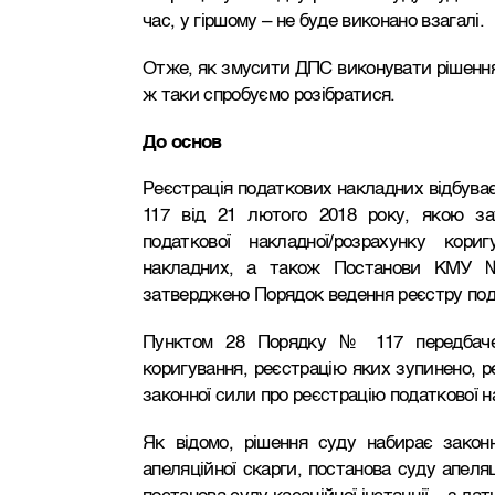
час, у гіршому – не буде виконано взагалі.
Отже, як змусити ДПС виконувати рішення 
ж таки спробуємо розібратися.
До
основ
Реєстрація податкових накладних відбува
117 від 21 лютого 2018 року, якою за
податкової накладної/розрахунку кор
накладних, а також Постанови КМУ №
затверджено Порядок ведення реєстру под
Пунктом 28 Порядку № 117 передбаче
коригування, реєстрацію яких зупинено, р
законної сили про реєстрацію податкової н
Як відомо, рішення суду набирає законн
апеляційної скарги, постанова суду апеляці