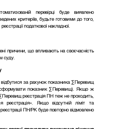
матизованій перевірці буде виявлено
едених критеріїв, будьте готовими до того,
реєстрації податкової накладної.
рені причини, що впливають на своєчасність
м суду.
у
е відбутися за рахунок показника ∑Перевищ
 сформувати показник ∑Перевищ). Якщо ж
а ∑Перевищ реєстрація ПН теж не проходить,
ся реєстрація». Якщо відсутній ліміт та
реєстрації ПН/РК буде повторно відмовлено