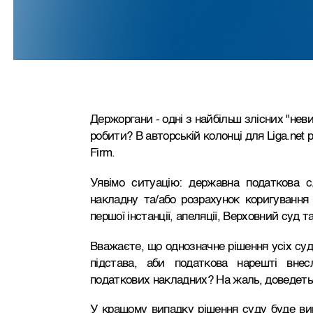
Держоргани - одні з найбільш злісних "неви
робити? В авторській колонці для Liga.net
Firm.
Уявімо ситуацію: державна податкова 
накладну та/або розрахунок коригування
першої інстанції, апеляції, Верховний суд 
Вважаєте, що однозначне рішення усіх суд
підстава, аби податкова нарешті вне
податкових накладних? На жаль, доведеть
У кращому випадку рішення суду буде ви