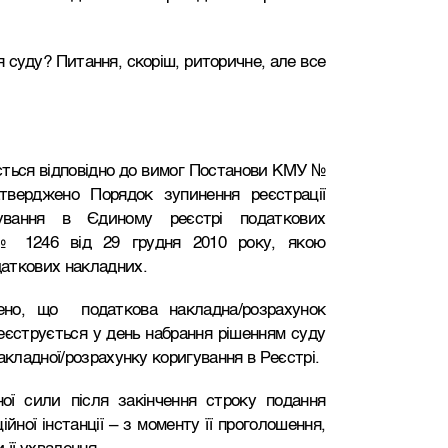
суду? Питання, скоріш, риторичне, але все
ється відповідно до вимог Постанови КМУ №
тверджено Порядок зупинення реєстрації
игування в Єдиному реєстрі податкових
 1246 від 29 грудня 2010 року, якою
аткових накладних.
но, що податкова накладна/розрахунок
еєструється у день набрання рішенням суду
акладної/розрахунку коригування в Реєстрі.
ої сили після закінчення строку подання
йної інстанції – з моменту її проголошення,