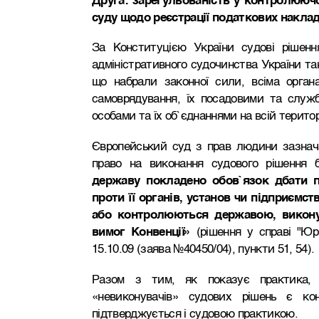
Друга: зарегульованість у контролююч
суду щодо реєстрації податкових наклад
За Конституцією України судові рішенн
адміністративного судочинства України та
що набрали законної сили, всіма орган
самоврядування, їх посадовими та служ
особами та їх об`єднаннями на всій територ
Європейський суд з прав людини зазнач
право на виконання судового рішення
державу покладено обов`язок дбати пр
проти її органів, установ чи підприємст
або контролюються державою, викону
вимог Конвенції»
(рішення у справі "Юр
15.10.09 (заява №40450/04), пункти 51, 54).
Разом з тим, як показує практика, 
«невиконувачів» судових рішень є ко
підтверджується і судовою практикою.