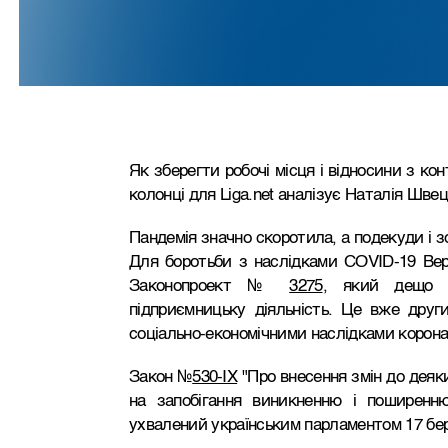
Як зберегти робочі місця і відносини з к
колонці для Liga.net аналізує Наталія Швец
Пандемія значно скоротила, а подекуди і зо
Для боротьби з наслідками COVID-19 Вер
Законопроект №
3275
, який дещо п
підприємницьку діяльність. Це вже друг
соціально-економічними наслідками корона
Закон №
530-IX
"Про внесення змін до деяк
на запобігання виникненню і поширенню
ухвалений українським парламентом 17 бер