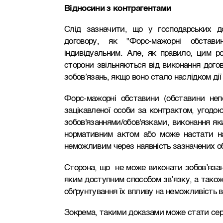
Відносини з контрагентами
Слід зазначити, що у господарських д
договору, як "Форс-мажорні обстави
індивідуальним. Але, як правило, цим р
сторони звільняються від виконання дого
зобов’язань, якщо воно стало наслідком ді
Форс-мажорні обставини (обставини неп
зацікавленої особи за контрактом, угодо
зобов'язаннями/обов'язками, виконання як
нормативним актом або може настати н
неможливим через наявність зазначених о
Сторона, що не може виконати зобов’язанн
яким доступним способом зв’язку, а також
обґрунтування їх впливу на неможливість в
Зокрема, такими доказами може стати сер