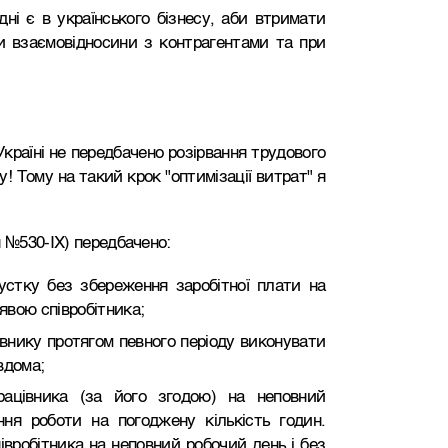
ні є в українського бізнесу, аби втримати
ти взаємовідносини з контрагентами та при
раїні не передбачено розірвання трудового
! Тому на такий крок "оптимізації витрат" я
 №530-IX) передбачено:
устку без збереження заробітної плати на
аявою співробітника;
внику протягом певного періоду виконувати
вдома;
рацівника (за його згодою) на неповний
ня роботи на погоджену кількість годин.
вробітника на неповний робочий день і без