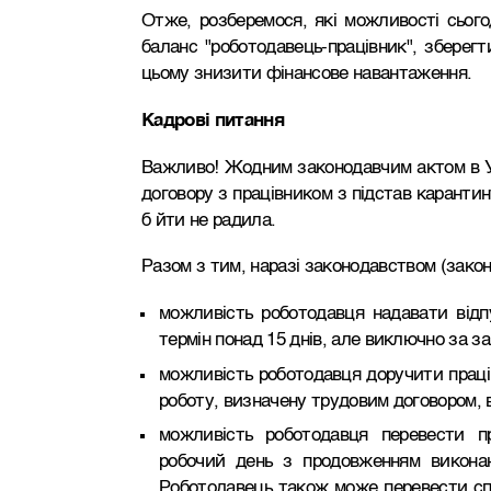
Отже, розберемося, які можливості сьогод
баланс "роботодавець-працівник", зберег
цьому знизити фінансове навантаження.
Кадрові питання
Важливо!
Жодним законодавчим актом в Ук
договору з працівником з підстав карантину
б йти не радила.
Разом з тим, наразі законодавством (закон
можливість роботодавця надавати відп
термін понад 15 днів, але виключно за з
можливість роботодавця доручити праці
роботу, визначену трудовим договором, 
можливість роботодавця перевести п
робочий день з продовженням виконан
Роботодавець також може перевести спі