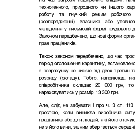
На час загрози поширенню епідемії, панд
техногенного, природного чи іншого хар
роботу та гнучкий режим робочого 
(розпорядженні) власника або уповно
укладення у письмовій формі трудового д
Законом передбачено, що нові форми органі
прав працівників.
Також законом передбачено, що час прос
період оголошення карантину, встановленог
з розрахунку не нижче від двох третин т
розряду (окладу). Тобто, наприклад, я
співробітника складає 20 000 грн, т
нараховуватись у розмірі 13 300 грн.
Але, слід не забувати і про ч. 3 ст. 11
простою, коли виникла виробнича ситу
працівника або для людей, які його оточу
не з його вини, за ним зберігається середні