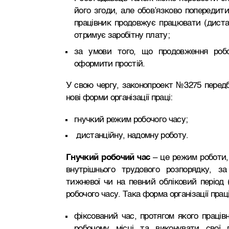
його згоди, але обов’язково попередити
працівник продовжує працювати (дистан
отримує заробітну плату;
за умови того, що продовження роб
оформити простій.
У свою чергу, законопроект №3275 передб
нові форми організації праці:
гнучкий режим робочого часу;
дистанційну, надомну роботу.
Гнучкий робочий час
– це режим роботи, 
внутрішнього трудового розпорядку, за
тижневої чи на певний обліковий період 
робочого часу. Така форма організації пра
фіксований час, протягом якого праців
робочому місці та виконувати свої 