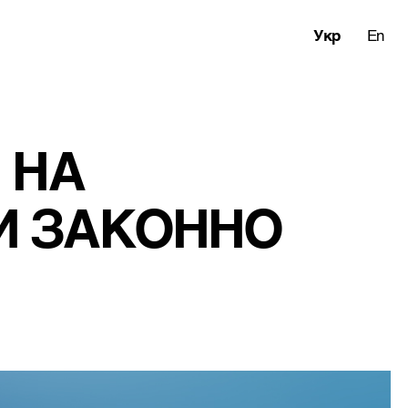
Укр
En
 НА 
ТИ ЗАКОННО