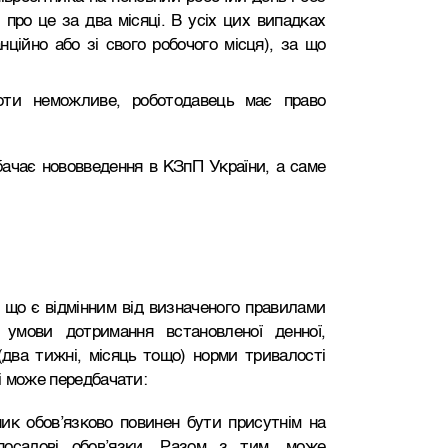
 про це за два місяці. В усіх цих випадках
ційно або зі свого робочого місця), за що
оти неможливе, роботодавець має право
ачає нововведення в КЗпП України, а саме
що є відмінним від визначеного правилами
 умови дотримання встановленої денної,
(два тижні, місяць тощо) норми тривалості
ці може передбачати:
ник обов’язково повинен бути присутнім на
посадові обов’язки. Разом з тим, може