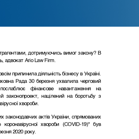
онтрагентами, дотримуючись вимог закону? В
ь, адвокат Ario Law Firm.
всім припинила діяльність бізнесу в Україні.
ховна Рада 30 березня ухвалила черговий
ослаблює фінансове навантаження на
ий законопроект, націлений на боротьбу з
вірусної хвороби.
их законодавчих актів України, спрямованих
 коронавірусної хвороби (COVID-19)" був
езня 2020 року.