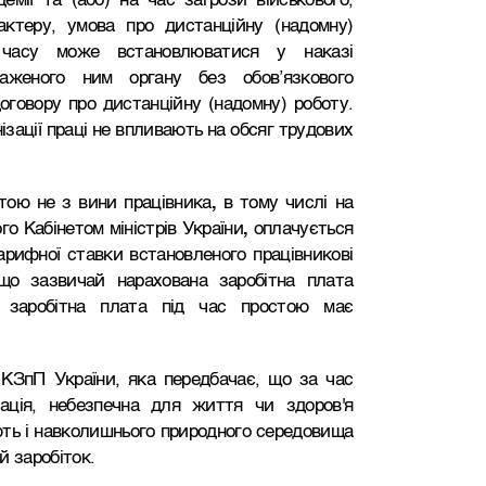
емії та (або) на час загрози військового,
актеру, умова про дистанційну (надомну)
часу може встановлюватися у наказі
важеного ним органу без обов’язкового
оговору про дистанційну (надомну) роботу.
зації праці не впливають на обсяг трудових
тою не з вини працівника
,
в тому числі на
о Кабінетом міністрів України
,
оплачується
арифної ставки встановленого працівникові
кщо зазвичай нарахована заробітна плата
о заробітна плата під час простою має
3 КЗпП України, яка передбачає, що за час
ація, небезпечна для життя чи здоров'я
ють і навколишнього природного середовища
й заробіток.