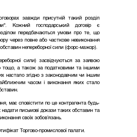
оговорах завжди присутній такий розділ
ни". Кожний господарський договір є
озділом передбачаються умови про те, що
вору через повне або часткове невиконання
ї обставин непереборної сили (форс-мажор).
ереборної сили) засвідчуються за заявою
ю тощо, а також за податковими та іншими
их настало згідно з законодавчим чи іншим
айближчим часом і виконання яких стало
бставин.
я, має сповістити по це контрагента будь-
 надати письмові докази таких обставин та
иконання своїх зобов’язань.
тифікат Торгово-промислової палати.