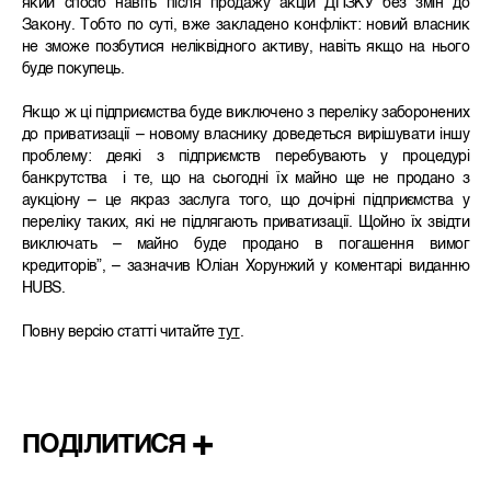
який спосіб навіть після продажу акцій ДПЗКУ без змін до
Закону. Тобто по суті, вже закладено конфлікт: новий власник
не зможе позбутися неліквідного активу, навіть якщо на нього
буде покупець.
Якщо ж ці підприємства буде виключено з переліку заборонених
до приватизації – новому власнику доведеться вирішувати іншу
проблему: деякі з підприємств перебувають у процедурі
банкрутства і те, що на сьогодні їх майно ще не продано з
аукціону – це якраз заслуга того, що дочірні підприємства у
переліку таких, які не підлягають приватизації. Щойно їх звідти
виключать – майно буде продано в погашення вимог
кредиторів”, – зазначив Юліан Хорунжий у коментарі виданню
HUBS.
Повну версію статті читайте
тут
.
ПОДІЛИТИСЯ