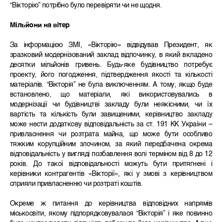
“Вікторію” потрібно було перевіряти чи не щодня.
Мільйони на вітер
За інформацією ЗМІ, «Вікторію» відвідував Президент, як
зразковий модернізований заклад відпочинку, в який вкладено
десятки мільйонів гривень. Будь-яке будівництво потребує
проекту, його погодження, підтвердження якості та кількості
матеріалів. “Вікторія” не була виключенням. А тому, якщо буде
встановлено, що матеріали, які використовувались в
модернізації чи будівництві закладу були неякісними, чи їх
вартість та кількість були завищеними, керівництво закладу
може нести додаткову відповідальність за ст. 191 КК України –
привласнення чи розтрата майна, що може бути особливо
тяжким корупційним злочином, за який передбачена окрема
відповідальність у вигляді позбавлення волі терміном від 8 до 12
років. До такої відповідальності можуть бути притягнені і
керівники контрагентів «Вікторії», які у змові з керівництвом
сприяли привласненню чи розтраті коштів.
Окреме ж питання до керівництва відповідних напрямів
міськосвіти, якому підпорядковувалася “Вікторія” і яке повинно