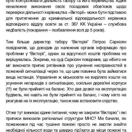
було контролювати діяльність табору та його керівництва. Адже
неналежне виконання своїх посадових обов’язків щодо
перевірки діяльності керівництва «Вікторії» може бути підставою
для притягнення до кримінальної відповідальності керівника
відповідного відділу освіти за ст. 367 КК України – службова
недбалість (покарання – позбавлення волі до 5 років).
Тим більше директор табору “Вікторія” Петрос Саркісян
повідомляв, що доводив до належних органів інформацію про
проблеми у “Вікторії”, однак за відсутності коштів проблема не
вирішувалась. Зокрема, на суді Саркісян повідомив, що нібито не
міг виконати припис рятівників про усунення несправностей в
пожежній сигналізації через те, що цим повинна була займатися
вища інстанція. Управління ж міськосвіти не виділяло кошти на
усунення негараздів з сигналізацією, оскільки дерев’яні корпуси
(!!!) не були прийняті на баланс. Хто дав дозвіл на експлуатацію
будівель, які навіть не були прийняті на баланс, і чому ніхто не
реагував на їх експлуатацію, також має встановити слідство.
Отже тут виникає єдине питання, чому не закрили “Вікторію” і які
приписи виносили регіональні структури МНС? Ми бачили, як
пожежники під час тушіння пожежі просто не змогли знайти
необхідної кількості води та швидко під’їхати до місця пожежі та