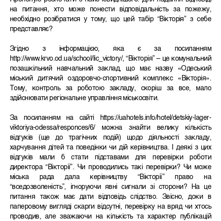
на питання, хто може понести відповідальність за пожежу,
необхідно розібратися у тому, що цей табір “Вікторія” з себе
представляє?
Згідно з інформацією, яка є за посиланням
http://www.krvo.od.ua/school/lic_victory/, “Вікторія” – це комунальний
позашкільний навчальний заклад, що має назву «Одеський
міський дитячий оздоровчо-спортивний комплекс «Вікторія».
Тому, контроль за роботою закладу, скоріш за все, мало
здійснювати регіональне управління міськосвіти.
За посиланням на сайті https://uahotels.info/hotel/detskiy-lager-
viktoriya-odessa/responces/6/ можна знайти велику кількість
відгуків (ще до трагічних подій) щодо діяльності закладу,
харчування дітей та поведінки чи дій керівництва. І деякі з цих
відгуків мали б стати підставами для перевірки роботи
директора “Вікторії”. Чи проводились такі перевірки? Чи може
міська рада дала керівництву “Вікторії” право на
“вседозволеність”, ігноруючи явні сигнали зі сторони? На це
питання також має дати відповідь слідство. Звісно, доки в
паперовому вигляді скарги відсутні, перевірку на вряд чи хтось
проводив, але зважаючи на кількість та характер публікацій