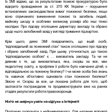
Із ЗМІ відомо, що за результатами пожежі прокуратурою було
відкрито провадження за ст. 270 КК України – порушення
встановлених законодавством вимог пожежної безпеки, якщо
воно спричинило виникнення пожежі та загибель людей,
майнову шкоду в особливо великому розмірі або інші тяжкі
наслідки. Про підозру оголошено директору закладу та обрано
щодо нього запобіжний захід у вигляді тримання під вартою.
Крім цього, деякі ЗМІ повідомляють, що іншій особі,
“відповідальній за пожежний стан” також оголошено про підозру
і обрано запобіжний захід. При цьому, уточнюється, що такою
“відповідальною особою“ є … вихователь закладу. Та чи не
дивним є те, що вихователька, яка, скоріш за все, має
педагогічну освіту, а профілем її роботи було навчання дітей, є
відповідальною за пожежну безпеку? І чи може особа без знань
та навичок об’єктивно оцінювати стан пожежної безпеки?
Звісно ні. Скоріш за все, це показна робота для того, щоб
заспокоїти постраждалих та продемонструвати вже на ранніх
стадіях результати роботи правоохоронців.
Ніхто не звернув уваги на відгуки в Інтернеті
Пропоную розпочати з найочевиднішого. Для надання відповіді