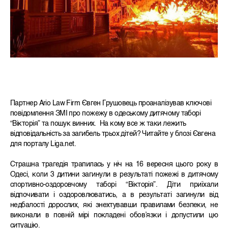
Партнер Ario Law Firm Євген Грушовець проаналізував ключові
повідомлення ЗМІ про пожежу в одеському дитячому таборі
“Вікторія” та пошук винних. На кому все ж таки лежить
відповідальність за загибель трьох дітей? Читайте у блозі Євгена
для порталу Liga.net.
Страшна трагедія трапилась у ніч на 16 вересня цього року в
Одесі, коли 3 дитини загинули в результаті пожежі в дитячому
спортивно-оздоровчому таборі “Вікторія”. Діти приїхали
відпочивати і оздоровлюватись, а в результаті загинули від
недбалості дорослих, які знехтувавши правилами безпеки, не
виконали в повній мірі покладені обов’язки і допустили цю
ситуацію.