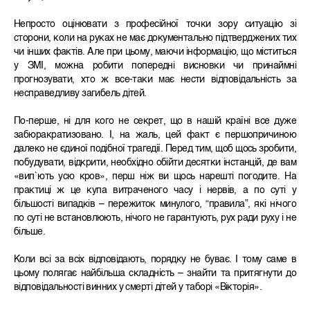
Непросто оцінювати з професійної точки зору ситуацію зі
сторони, коли на руках не має документально підтверджених тих
чи інших фактів. Але при цьому, маючи інформацію, що міститься
у ЗМІ, можна робити попередні висновки чи принаймні
прогнозувати, хто ж все-таки має нести відповідальність за
несправедливу загибель дітей.
По-перше, ні для кого не секрет, що в нашій країні все дуже
забюракратизовано. І, на жаль, цей факт є першопричиною
далеко не єдиної подібної трагедії. Перед тим, щоб щось зробити,
побудувати, відкрити, необхідно обійти десятки інстанцій, де вам
«вип`ють усю кров», перш ніж ви щось нарешті погодите. На
практиці ж це купа витраченого часу і нервів, а по суті у
більшості випадків – пережиток минулого, “правила”, які нічого
по суті не встановлюють, нічого не гарантують, рух ради руху і не
більше.
Коли всі за всіх відповідають, порядку не буває. І тому саме в
цьому полягає найбільша складність – знайти та притягнути до
відповідальності винних у смерті дітей у таборі «Вікторія».