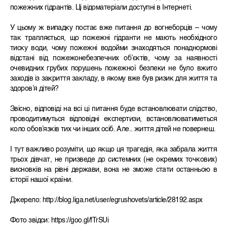
пожежних гідрантів. Ці відоматеріали доступні в Інтернеті.
У цьому ж випадку постає вже питання до вогнеборців – чому
так трапляється, що пожежні гідранти не мають необхідного
тиску води, чому пожежні водойми знаходяться понаднормові
відстані від пожежонебезпечних об’єктів, чому за наявності
очевидних грубих порушень пожежної безпеки не було вжито
заходів із закриття закладу, в якому вже був ризик для життя та
здоров’я дітей?
Звісно, відповіді на всі ці питання буде встановлювати слідство,
проводитимуться відповідні експертизи, встановлюватиметься
коло обов’язків тих чи інших осіб. Але.. життя дітей не повернеш.
І тут важливо розуміти, що якщо ця трагедія, яка забрала життя
трьох дівчат, не призведе до системних (не окремих точкових)
висновків на рівні держави, вона не зможе стати останньою в
історії нашої країни.
Джерело: http://blog.liga.net/user/egrushovets/article/28192.aspx
Фото звідси: https://goo.gl/fTrSUi