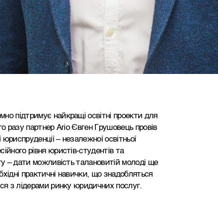
но підтримує найкращі освітні проекти для
го разу партнер Ario Євген Грушовець провів
юриспруденції – незалежної освітньої
ійного рівня юристів-студентів та
ту – дати можливість талановитій молоді ще
бхідні практичні навички, що знадобляться
ися з лідерами ринку юридичних послуг.