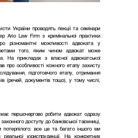
исти України проводять лекції та семінари
ер Ario Law Firm з кримінальної практики
ро різноманітні можливості адвоката у
екретами того, яким чином адвокат може
та. На прикладах з власної адвокатської
дав про особливості кожного етапу захисту
слідування, підготовчого етапу, отримання
в (речей, документів тощо), у тому числі,
.
 має першочергово робити адвокат одразу
законного доступу до банківської таємниці,
 потерпілого: все це та багато іншого ми
 реальної юриспруденції. На конкретних