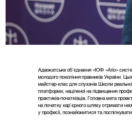
Адвокатське об`єднання «ЮФ «Ario» систем
молодого покоління правників України. Цьо
майстер-клас для слухачів Школи реальної 
платформи, націленої на підвищення профес
практиків-початківців. Головна мета проек
на початку кар`єрного шляху отримати нео
у професії, познайомитися та поспілкуват