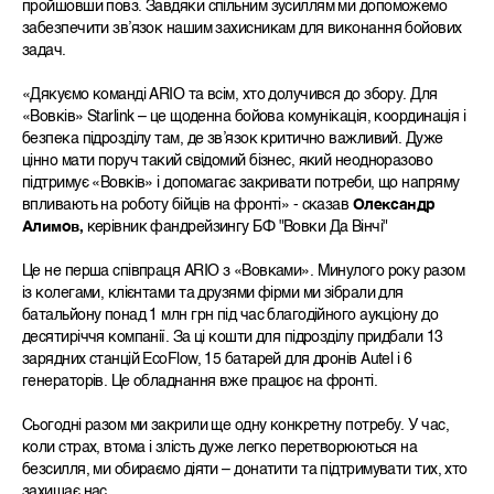
пройшовши повз. Завдяки спільним зусиллям ми допоможемо
забезпечити звʼязок нашим захисникам для виконання бойових
задач.
«Дякуємо команді ARIO та всім, хто долучився до збору. Для
«Вовків» Starlink – це щоденна бойова комунікація, координація і
безпека підрозділу там, де зв’язок критично важливий. Дуже
цінно мати поруч такий свідомий бізнес, який неодноразово
підтримує «Вовків» і допомагає закривати потреби, що напряму
впливають на роботу бійців на фронті» - сказав
Олександр
Алимов,
керівник фандрейзингу БФ "Вовки Да Вінчі"
Це не перша співпраця ARIO з «Вовками». Минулого року разом
із колегами, клієнтами та друзями фірми ми зібрали для
батальйону понад 1 млн грн під час благодійного аукціону до
десятиріччя компанії. За ці кошти для підрозділу придбали 13
зарядних станцій EcoFlow, 15 батарей для дронів Autel і 6
генераторів. Це обладнання вже працює на фронті.
Сьогодні разом ми закрили ще одну конкретну потребу. У час,
коли страх, втома і злість дуже легко перетворюються на
безсилля, ми обираємо діяти – донатити та підтримувати тих, хто
захищає нас.