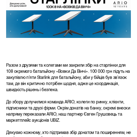
Разом з друзями та колегами ми закрили збір на старлінки для
108 окремого батальйону «Вовки Да Вінчі». 100 000 грн підуть на
закупівлю пʼяти Starlink для батальйону, аби у бійців був зв’язок
там, де він критично потрібен щодня, адже це координація,
швидкість рішень і безпека.
До збору долучилися команда ARIO, колеги по ринку, клієнти,
підписники та друзі фірми. Окрім донатів на банку, окремі внески
напряму переказали ARIO, наш партнер Євген Грушовець та
маркетплейс аукціонів UBIZ.
Дякуємо кожному, хто підтримав збір донатом та поширенням, не