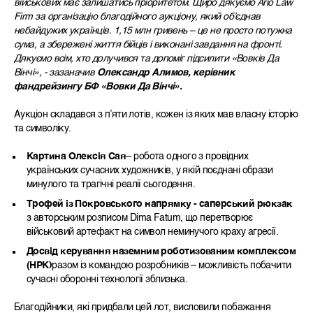
військових має залишатись пріоритетом. Щиро дякуємо Ario Law
Firm за організацію благодійного аукціону, який об’єднав
небайдужих українців. 1,15 млн гривень – це не просто потужна
сума, а збережені життя бійців і виконані завдання на фронті.
Дякуємо всім, хто долучився та допоміг підсилити «Вовків Да
Вінчі», - зазаначив
Олександр Алимов, керівник
фандрейзингу БФ «Вовки Да Вінчі».
Аукціон складався з п’яти лотів, кожен із яких мав власну історію
та символіку.
Картина Олексія Сая
– робота одного з провідних
українських сучасних художників, у якій поєднані образи
минулого та трагічні реалії сьогодення.
Трофей із Покровського напрямку - саперський рюкзак
з авторським розписом Dima Fatum, що перетворює
військовий артефакт на символ неминучого краху агресії.
Досвід керування наземним роботизованим комплексом
(НРК)
разом із командою розробників – можливість побачити
сучасні оборонні технології зблизька.
Благодійники, які придбали цей лот, висловили побажання