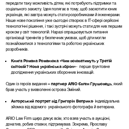
передати таку можливість дітям, які потребують підтримки та
соціального захисту. Ідея полягає в тому, щоб заохотити юних
українців, які завтра можуть стати розробниками й інженерами.
Наше нове покоління уже сьогодні створює в IT-сфері серйозні
технологічні рішення, і такі зустрічі можуть стати для них першим
кроком у світ технологій. Наразі опрацьовується питання
організації тренінгів у безпечних умовах, щоб діти могли
познайомитися з технологіями та роботою українських
розробників.
Книга Романа Романюка «Чим воюватимуть у Третій
світовій? Нова українська зброя»
- перше ґрунтовне
дослідження українських оборонних інновацій.
Один із героїв видання
–
партнер ARIO Євген Грушовець
, який
брав участь у визволенні острова Зміїний.
Авторський портрет від Григорія Веприка
- індивідуальна
зйомка від відомого українського фотографа й ветерана.
ARIO Law Firm щиро дякує всім, хто взяв участь в аукціоні,
донатив, робив ставки, підтримував. Зокрема, Ярославу