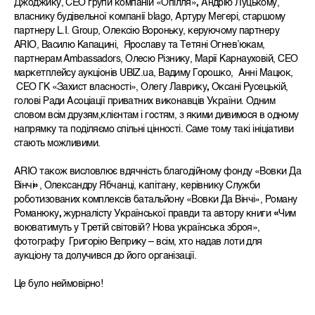
Джоджику, CEO групи компаній «Опілля»
,
Андрію Луцькому,
власнику будівельної компанії blago, Артуру Мегері, старшому
партнеру L.I. Group, Олексію Вороньку, керуючому партнеру
ARIO, Василю Капацині, Ярославу та Тетяні Огневʼюкам,
партнерам Ambassadors, Олесю Різнику, Марії Карнауховій, СЕО
маркетплейсу аукціонів UBIZ.ua, Вадиму Горошко, Анні Мацюк,
СЕО ГК «Захист власності», Олегу Лаврику
,
Оксані Русецькій,
голові Ради Асоціації приватних виконавців України. Одним
словом всім друзям,клієнтам і гостям, з якими дивимося в одному
напрямку та поділяємо спільні цінності. Саме тому такі ініціативи
стають можливими.
АRIO також висловлює вдячність благодійному фонду «Вовки Да
Вінчі
»
, Олександру Ябчанці, капітану, керівнику Служби
роботизованих комплексів батальйону «Вовки Да Вінчі», Роману
Романюку
,
журналісту Української правди та автору книги
«
Чим
воюватимуть у Третій світовій? Нова українська зброя»,
фотографу Григорію Веприку – всім, хто надав лоти для
аукціону та долучився до його організації.
Це було неймовірно!