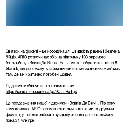
Зв’язок на фронті – це координація, швидкість рішень і безпека
бійців. ARIO розпочинає збір на підтримку 108 окремого
батальйону «Вовки Да Вінчі». Наша мета – зібрати кошти на 5
Starlink, які допоможуть забезпечити нашим захисникам зв’язок
там, де він критично потрібен щодня.
Підтримати збір можна за посиланням:
https://send.monobank.ua/jar/9ULinRaTgs
Це продовження нашої підтримки «Вовків Да Вінчі». Пів року
тому команда ARIO разом із колегами, клієнтами та друзями
фірми під час благодійного аукціону зібрала для батальйону
понад 1 млн грн.