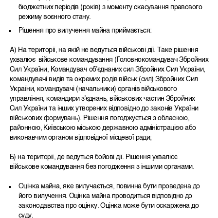
бюджетних періодів (років) з моменту скасування правового
режиму воєнного стану.
Рішення про вилучення майна приймається:
А) На території, на якій не ведуться військові дії. Таке рішення
ухвалює військове командування (Головнокомандувач Збройних
Сил України, Командувач об’єднаних сил Збройних Сил України,
командувачі видів та окремих родів військ (сил) Збройних Сил
України, командувачі (начальники) органів військового
управління, командири з’єднань, військових частин Збройних
Сил України та інших утворених відповідно до законів України
військових формувань). Рішення погоджується з обласною,
районною, Київською міською державною адміністрацією або
виконавчим органом відповідної місцевої ради;
Б) на території, де ведуться бойові дії. Рішення ухвалює
військове командування без погодження з іншими органами.
Оцінка майна, яке вилучається, повинна бути проведена до
його вилучення. Оцінка майна проводиться відповідно до
законодавства про оцінку. Оцінка може бути оскаржена до
суду.