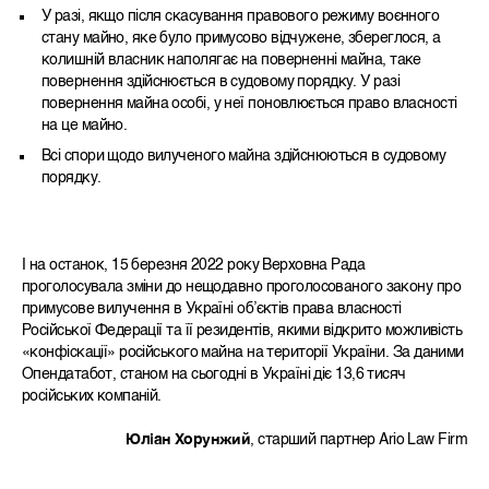
У разі, якщо після скасування правового режиму воєнного
стану майно, яке було примусово відчужене, збереглося, а
колишній власник наполягає на поверненні майна, таке
повернення здійснюється в судовому порядку. У разі
повернення майна особі, у неї поновлюється право власності
на це майно.
Всі спори щодо вилученого майна здійснюються в судовому
порядку.
І на останок, 15 березня 2022 року Верховна Рада
проголосувала зміни до нещодавно проголосованого закону про
примусове вилучення в Україні об’єктів права власності
Російської Федерації та її резидентів, якими відкрито можливість
«конфіскації» російського майна на території України. За даними
Опендатабот, станом на сьогодні в Україні діє 13,6 тисяч
російських компаній.
Юліан Хорунжий
, старший партнер Ario Law Firm