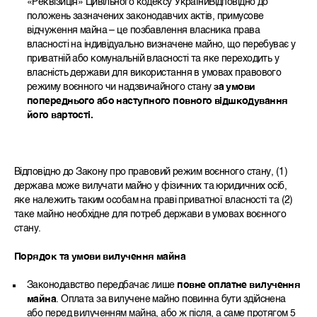
«Реквізиція» Цивільного кодексу УкраїниВідповідно до
положень зазначених законодавчих актів, примусове
відчуження майна – це позбавлення власника права
власності на індивідуально визначене майно, що перебуває у
приватній або комунальній власності та яке переходить у
власність держави для використання в умовах правового
режиму воєнного чи надзвичайного стану
за умови
попереднього або наступного повного відшкодування
його вартості.
Відповідно до Закону про правовий режим воєнного стану, (1)
держава може вилучати майно у фізичних та юридичних осіб,
яке належить таким особам на праві приватної власності та (2)
таке майно необхідне для потреб держави в умовах воєнного
стану.
Порядок та умови вилучення майна
Законодавство передбачає лише
повне оплатне вилучення
майна
. Оплата за вилучене майно повинна бути здійснена
або перед вилученням майна, або ж після, а саме протягом 5