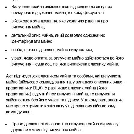
Вилучення майна здійснюється відповідно до акту про
примусове відчуження майна, в якому фіксується:
військове командування, яке ухвалило рішення про
вилучення майна;
детальний опис майна, який дозволяє однозначно
ідентифікувати майно;
особа, в якої відповідне майно вилучається;
у разі, якщо оплата за вилучене майно здійснюється до його
вилучення – сума коштів, яка виплачена власнику майна.
Акт підписується власником майна та особами, які вилучають
майно (військове командування та, у випадках описаних вище, -
представники ВЦА). У разі, якщо власник майна (його
представник) відсутній при вилученні майна, то вилучення
здійснюється без його участі та підпису. У такому разі, власник
має право отримати копію акту у відповідному військовому
командуванні.
Право державної власності на вилучене майно виникає у
держави з моменту вилучення майна.