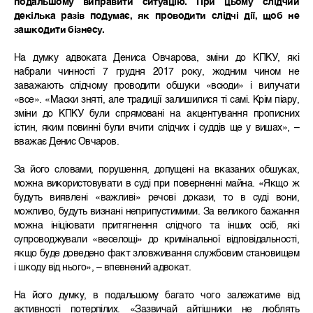
подальшому виправити ситуацію. При цьому слідчий
декілька разів подумає, як проводити слідчі дії, щоб не
зашкодити бізнесу.
На думку адвоката Дениса Овчарова, зміни до КПКУ, які
набрали чинності 7 грудня 2017 року, жодним чином не
заважають слідчому проводити обшуки «всюди» і вилучати
«все». «Маски зняті, але традиції залишилися ті самі. Крім піару,
зміни до КПКУ були спрямовані на акцентування прописних
істин, яким повинні були вчити слідчих і суддів ще у вишах», –
вважає Денис Овчаров.
За його словами, порушення, допущені на вказаних обшуках,
можна використовувати в суді при поверненні майна. «Якщо ж
будуть виявлені «важливі» речові докази, то в суді вони,
можливо, будуть визнані неприпустимими. За великого бажання
можна ініціювати притягнення слідчого та інших осіб, які
супроводжували «веселощі» до кримінальної відповідальності,
якщо буде доведено факт зловживання службовим становищем
і шкоду від нього», – впевнений адвокат.
На його думку, в подальшому багато чого залежатиме від
активності потерпілих. «Зазвичай айтішники не люблять