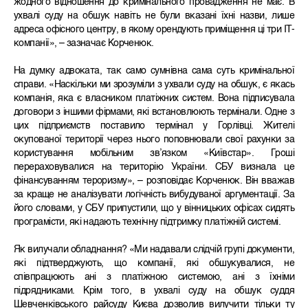
жодного відношення до кримінального провадження не має. В
ухвалі суду на обшук навіть не були вказані їхні назви, лише
адреса офісного центру, в якому орендують приміщення ці три IT-
компанії», – зазначає Корченюк.
На думку адвоката, так само сумнівна сама суть кримінальної
справи. «Наскільки ми зрозуміли з ухвали суду на обшук, є якась
компанія, яка є власником платіжних систем. Вона підписувала
договори з іншими фірмами, які встановлюють термінали. Одне з
цих підприємств поставило термінал у Горлівці. Жителі
окупованої території через нього поповнювали свої рахунки за
користування мобільним зв’язком «Київстар». Гроші
перераховувалися на територію України. СБУ визнала це
фінансуванням тероризму», – розповідає Корченюк. Він вважав
за краще не аналізувати логічність вибудуваної аргументації. За
його словами, у СБУ припустили, що у вінницьких офісах сидять
програмісти, які надають технічну підтримку платіжній системі.
Як вилучали обладнання? «Ми надавали слідчій групі документи,
які підтверджують, що компанії, які обшукувалися, не
співпрацюють ані з платіжною системою, ані з їхніми
підрядниками. Крім того, в ухвалі суду на обшук суддя
Шевченківського райсуду Києва дозволив вилучити тільки ту