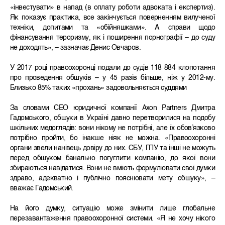
«інвестувати» в напад (в оплату роботи адвоката і експертиз).
Як показує практика, все закінчується поверненням вилученої
техніки, допитами та «обійняшками». А справи щодо
фінансування тероризму, як і поширення порнографії – до суду
не доходять», – зазначає Денис Овчаров.
У 2017 році правоохоронці подали до судів 118 884 клопотання
про проведення обшуків – у 45 разів більше, ніж у 2012-му.
Близько 85% таких «прохань» задовольняється суддями
За словами CEO юридичної компанії Axon Partners Дмитра
Гадомського, обшуки в Україні давно перетворилися на подобу
шкільних медоглядів: вони нікому не потрібні, але їх обов’язково
потрібно пройти, бо інакше ніяк не можна. «Правоохоронні
органи звели нанівець довіру до них. СБУ, ГПУ та інші не можуть
перед обшуком банально погуглити компанію, до якої вони
збираються навідатися. Вони не вміють формулювати свої думки
здраво, адекватно і публічно пояснювати мету обшуку», –
вважає Гадомський.
На його думку, ситуацію може змінити лише глобальне
перезавантаження правоохоронної системи. «Я не хочу нікого