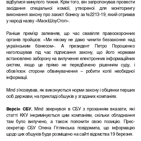
відбулися минулого тижня. Крім того, він запропонував провести
засідання спеціальної комісії, утвореної для моніторингу
виконання закону про захист бізнесу за №2213-19, який отримав
у народі назву «МаскіШоуСтоп».
Раніше прем’єр запевняв, що час свавілля правоохоронних
органів пройшов: «Ми нікому не дамо чинити беззаконня над
українським бізнесом». А президент Петро Порошенко
наголошував під час підписання закону, що його нормами
встановлено заборону на вилучення електронних інформаційних
систем, якщо це прямо не передбачено рішенням суду, і
обов’язок сторони обвинувачення – робити копії необхідної
інформації.
Mind з’ясовував, як виконуються норми закону і обіцянки перших
осіб держави, на прикладі обшуків у згаданих компаніях.
Версія СБУ.
Mind звернувся в СБУ з проханням вказати, які
статті ККУ інкримінуються цим компаніям, скільки обладнання
там було вилучено, а також пояснити свою позицію. Прес-
секретар СБУ Олена Гітлянська повідомила, що інформацію
щодо цих обшуків буде розміщено на сайті відомства 19 березня.