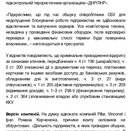
підконтрольній терористичним організаціям «ДНР/ЛНР».
«Підкреслимо, що під час обшуку співробітники СБУ для
недопущення блокування роботи підприємства не здійснювали
відключення та вилучення серверів. Уся комп’ютерна техніка,
незадіяна у проведенні фінансових оборудок, після відповідної
перевірки у максимально стислі терміни буде повернена
власникам», – наголошується в прес-релізі.
У відомстві повідомляють, що кримінальне провадження відкрито
за ознаками злочинів, передбачених ч. 4 ст. 190 (шахрайство), ч.
2 ст. 200 (незаконні дії з документами на переказ, платіжними
картками та іншими засобами доступу до банківських рахунків,
обладнанням для їх виготовлення), ч. 3 ст. 27 (види
співучасників), ч. 1 ст. 205 (фіктивне підприємництво), ч. 3 ст. 209
(відмивання доходів), ч. 1–3 ст. 258-5 (фінансування тероризму),
ч. 2 ст. 364 (зловживання владою або службовим становищем)
ККУ.
Версія компаній.
На думку адвоката компаній Pillar, Vinconet і
Ipan Романа Корченюка, причини візиту силовиків не
обґрунтовані. «Діяльність підприємств, в яких проведені обшуки,