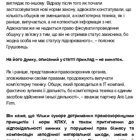
виглядає по-іншому. Відразу після того як почали
застосовуватися нові норми закону, адвокати констатували, що
кількість обшуків не зменшилася, а комп’ютерна техніка, як і
раніше, вилучається, а не копіюється інформація з неї.
Адвокатам же не надається право фіксувати проведення
обшуку у зв’язку з тим, що він не отримав статус захисника, бо
жодна особа не має статусу підозрюваного», – пояснює
Грушовець.
На його думку, описаний у статті приклад – не виняток.
Як і раніше, представники правоохоронних органів,
зловживаючи своїми правами, продовжують вилучати
комп’ютерну техніку. Обшук, який проводиться в ІТ-компанії,
фактично зупиняє її діяльність, бо комп’ютерна техніка є єдиним
засобом здійснення їхньої діяльності», – вважає партнер Ario Law
Firm.
Він каже, що тільки суворе дотримання правоохоронцями
принципів і норм КПКУ, а також притягнення до
відповідальності винних у порушенні прав бізнесу та
компенсація заподіяної матеріальної шкоди, зможе в