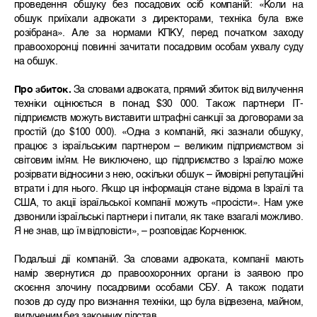
проведення обшуку без посадових осіб компаній: «Коли на
обшук приїхали адвокати з директорами, техніка була вже
розібрана». Але за нормами КПКУ, перед початком заходу
правоохоронці повинні зачитати посадовим особам ухвалу суду
на обшук.
Про збиток.
За словами адвоката, прямий збиток від вилучення
техніки оцінюється в понад $30 000. Також партнери IT-
підприємств можуть виставити штрафні санкції за договорами за
простій (до $100 000). «Одна з компаній, які зазнали обшуку,
працює з ізраїльським партнером – великим підприємством зі
світовим ім’ям. Не виключено, що підприємство з Ізраїлю може
розірвати відносини з нею, оскільки обшук – ймовірні репутаційні
втрати і для нього. Якщо ця інформація стане відома в Ізраїлі та
США, то акції ізраїльської компанії можуть «просісти». Нам уже
дзвонили ізраїльські партнери і питали, як таке взагалі можливо.
Я не знав, що їм відповісти», – розповідає Корченюк.
Подальші дії компаній. За словами адвоката, компанії мають
намір звернутися до правоохоронних органи із заявою про
скоєння злочину посадовими особами СБУ. А також подати
позов до суду про визнання техніки, що була відвезена, майном,
вилученим без законних підстав.