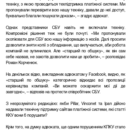
техніку, з якою проводиться техпідтримка платіжної системи. Ми
пропонували перевірити всю нашу техніку, давали до неї доступ,
буквально благали пошукати докази», – згадує адвокат.
Однак представники СБУ навіть не включали техніку.
Компромісні рішення теж не були почуті. «Ми пропонували
скопіювати для СБУ всю нашу інформацію з носіїв. Далі просили
дозволити зняти копії з обладнання, що вилучається, аби робота
компаній не зупинилася. Але «старший по обшуку», як він сам
себе назвав, не захотів дозволити нам це зробити», – розповідає
Роман Корченюк.
На декількох відео, викладених адвокатом у Facebook, видно, як
«старший по обшуку» категорично відкидає всі пропозиції
керівництва компаній. «Ви можете оскаржити мої дії де
завгодно», – відповів на протести співробітник СБУ.
З незрозумілого редакцією: якби Pillar, Vinconet та Ipan дійсно
надавали технічну підтримку сайтам платіжної системи, які статті
ККУ вони б порушили?
Крім того, на думку адвоката, ще одним порушенням КПКУ стало