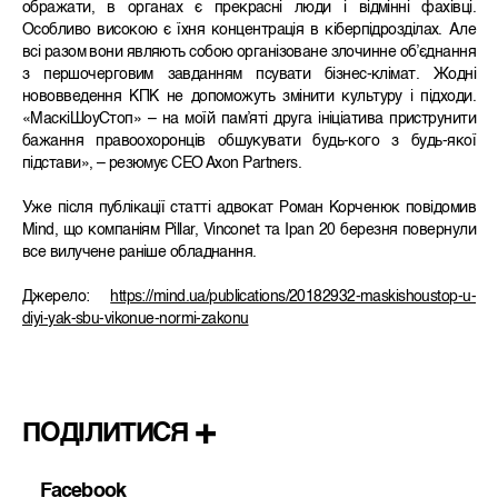
ображати, в органах є прекрасні люди і відмінні фахівці.
Особливо високою є їхня концентрація в кіберпідрозділах. Але
всі разом вони являють собою організоване злочинне об’єднання
з першочерговим завданням псувати бізнес-клімат. Жодні
нововведення КПК не допоможуть змінити культуру і підходи.
«МаскіШоуСтоп» – на моїй пам’яті друга ініціатива приструнити
бажання правоохоронців обшукувати будь-кого з будь-якої
підстави», – резюмує CEO Axon Partners.
Уже після публікації статті адвокат Роман Корченюк повідомив
Mind, що компаніям Pillar, Vinconet та Ipan 20 березня повернули
все вилучене раніше обладнання.
Джерело:
https://mind.ua/publications/20182932-maskishoustop-u-
diyi-yak-sbu-vikonue-normi-zakonu
ПОДІЛИТИСЯ
Facebook