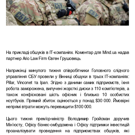
На прикладі обшуків в IT-компаніях. Коментар для Mind.ua надав
партнер Ario Law Firm Євген Грушовець.
Наприкінці минулого тижня співробітники Головного слідчого
управління СБУ провели у Вінниці обшуки в трьох IT-компаніях:
Pillar, Vinconet та Ipan. Згідно з даними самих підприємств, їхня
робота заморожена, вилучені жорсткі диски з 110 комп’ютерів, а
також конфісковані шість офісних і близько 10 особистих
ноутбуків. Прямий збиток оцінюється у понад $30 000. Ймовірні
непрямі втрати можуть перевищити $100 000.
Цього тижня прем’єр-міністр Володимир Гройсман доручив
Мін’юсту, Офісу бізнес-омбудсмена і Офісу підтримки інвестицій
проаналізувати проведення на підприємствах обшуків, які