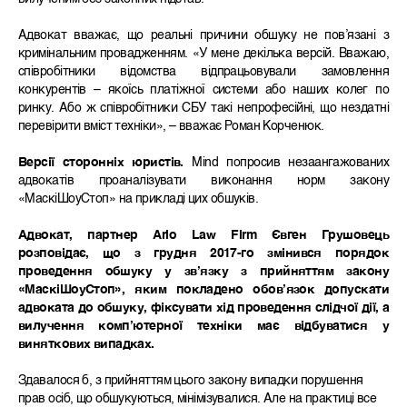
Адвокат вважає, що реальні причини обшуку не пов’язані з
кримінальним провадженням. «У мене декілька версій. Вважаю,
співробітники відомства відпрацьовували замовлення
конкурентів – якоїсь платіжної системи або наших колег по
ринку. Або ж співробітники СБУ такі непрофесійні, що нездатні
перевірити вміст техніки», – вважає Роман Корченюк.
Версії сторонніх юристів.
Mind попросив незаангажованих
адвокатів проаналізувати виконання норм закону
«МаскіШоуСтоп» на прикладі цих обшуків.
Адвокат, партнер Ario Law Firm Євген Грушовець
розповідає, що з грудня 2017-го змінився порядок
проведення обшуку у зв’язку з прийняттям закону
«МаскіШоуСтоп», яким покладено обов’язок допускати
адвоката до обшуку, фіксувати хід проведення слідчої дії, а
вилучення комп’ютерної техніки має відбуватися у
виняткових випадках.
Здавалося б, з прийняттям цього закону випадки порушення
прав осіб, що обшукуються, мінімізувалися. Але на практиці все