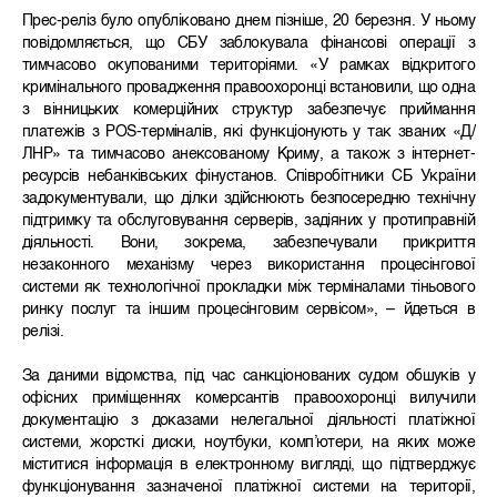
Прес-реліз було опубліковано днем пізніше, 20 березня. У ньому
повідомляється, що СБУ заблокувала фінансові операції з
тимчасово окупованими територіями. «У рамках відкритого
кримінального провадження правоохоронці встановили, що одна
з вінницьких комерційних структур забезпечує приймання
платежів з РОS-терміналів, які функціонують у так званих «Д/
ЛНР» та тимчасово анексованому Криму, а також з інтернет-
ресурсів небанківських фінустанов. Співробітники СБ України
задокументували, що ділки здійснюють безпосередню технічну
підтримку та обслуговування серверів, задіяних у протиправній
діяльності. Вони, зокрема, забезпечували прикриття
незаконного механізму через використання процесінгової
системи як технологічної прокладки між терміналами тіньового
ринку послуг та іншим процесінговим сервісом», – йдеться в
релізі.
За даними відомства, під час санкціонованих судом обшуків у
офісних приміщеннях комерсантів правоохоронці вилучили
документацію з доказами нелегальної діяльності платіжної
системи, жорсткі диски, ноутбуки, комп’ютери, на яких може
міститися інформація в електронному вигляді, що підтверджує
функціонування зазначеної платіжної системи на території,