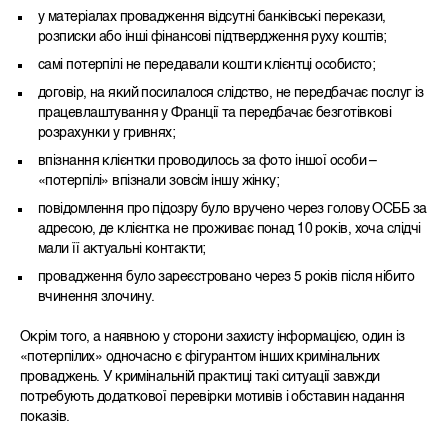
у матеріалах провадження відсутні банківські перекази,
розписки або інші фінансові підтвердження руху коштів;
самі потерпілі не передавали кошти клієнтці особисто;
договір, на який посилалося слідство, не передбачає послуг із
працевлаштування у Франції та передбачає безготівкові
розрахунки у гривнях;
впізнання клієнтки проводилось за фото іншої особи –
«потерпілі» впізнали зовсім іншу жінку;
повідомлення про підозру було вручено через голову ОСББ за
адресою, де клієнтка не проживає понад 10 років, хоча слідчі
мали її актуальні контакти;
провадження було зареєстровано через 5 років після нібито
вчинення злочину.
Окрім того, а наявною у сторони захисту інформацією, один із
«потерпілих» одночасно є фігурантом інших кримінальних
проваджень. У кримінальній практиці такі ситуації завжди
потребують додаткової перевірки мотивів і обставин надання
показів.