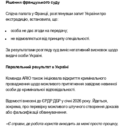
Рішення французького суду
Слідча палата у Франції, розглянувши запит України про
екстрадицію, встановила, що:
особа не дає згоди на передачу;
не відмовляється від принципу спеціальності.
За результатами розгляду суд виніс негативний висновок щодо
видачі особи Україні.
Паралельний результат в Україні
Команда ARIO також ініціювала відкриття кримінального
провадження щодо можливого притягнення завідомо невинної
особи до кримінальної відповідальності.
Відомості внесені до ЄРДР ДБР у січні 2026 року. Йдеться,
зокрема, про перевірку можливого штучного створення доказів
або фальсифікації обвинувачення.
«
Є справи, де
робота юристів виходить за межі просто процесу,