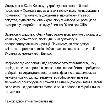
Йдеться
про Юлію Кошову - українку, яка понад 10 років
проживає у Франції з двома дітьми і, попри відсутність доказів її
причетності та наявність документів, що суперечать версії
слідства, була оголошена Україною у міжнародний розшук за
підозрою у шахрайстві на суму близько 20 тис дол США.
За версією слідства, Юлія нібито разом зі спільником отримала ці
кошти від кількох осіб, пообіцявши їм допомогу з
працевлаштуванням у Франції. При цьому, як стверджує
слідство, передача коштів відбувалась готівкою на території
України, зокрема у місті Дніпро.
Водночас під час роботи над справою захист встановив, що у
період, коли, за версією слідства, клієнтка особисто перебувала
в Україні та отримувала кошти, вона фізично знаходилась за
межами країни, що підтверджується офіційними даними
Державної прикордонної служби та іншими документами. Взагалі
за за останнє десятиліття сумарно вона провела в Україні лише
чотири дні.
Також адвокати встановили, що: