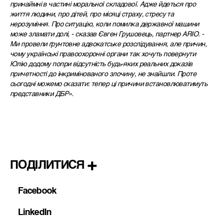
принаймні в частині моральної складової. Адже йдеться
про
життя людини
, п
ро дітей
, п
ро місяці страху
, стресу та
нерозуміння
. Про ситуацію, коли помилка державної машини
може зламати дол
і, - сказав Євген Грушовець, партнер
ARIO
.
-
Ми провели ґрунтовне адвокатське розслідування, але причин,
чому українські правоохоронні органи так хочуть повернути
Юлію додому попри відсутність будь-яких реальних доказів
причетності до інкримінованого злочину, не знайшли. Проте
сьогодні можемо сказати:
тепер ці причини встановлюватимуть
представники ДБР».
ПОДІЛИТИСЯ
Facebook
LinkedIn