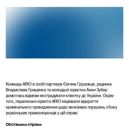
Команда ARIO в особі партнера Євгена Грушовця, радника
Владислава Грищенка та молодшої юристки Анни Зубар
домоглась відмови екстрадувати клієнтку до України. Окрім
того, паралельно юристи ARIO ініціювали відкриття
кримінального провадження щодо можливих порушень з боку
українських правоохоронців у цій справі.
Обставини справи