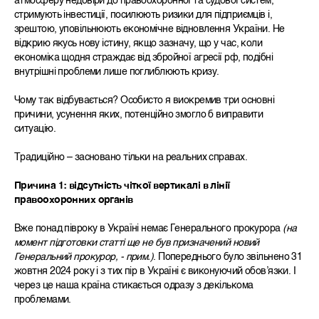
атмосферу недовіри до правоохоронної та судової систем,
стримують інвестиції, посилюють ризики для підприємців і,
зрештою, уповільнюють економічне відновлення України. Не
відкрию якусь нову істину, якщо зазначу, що у час, коли
економіка щодня страждає від збройної агресії рф, подібні
внутрішні проблеми лише поглиблюють кризу.
Чому так відбувається? Особисто я виокремив три основні
причини, усунення яких, потенційно змогло б виправити
ситуацію.
Традиційно – засновано тільки на реальних справах.
Причина 1:
відсутність чіткої вертикалі в лінії
правоохоронних органів
Вже понад півроку в Україні немає Генерального прокурора
(на
момент підготовки статті ще не був призначений новий
Генеральний прокурор, - прим.)
. Попереднього було звільнено 31
жовтня 2024 року і з тих пір в Україні є виконуючий обовʼязки. І
через це наша країна стикається одразу з декількома
проблемами.