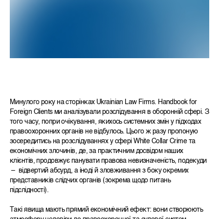
Минулого року на сторінках Ukrainian Law Firms. Handbook for
Foreign Clients ми аналізували розслідування в оборонній сфері. З
того часу, попри очікування, якихось системних змін у підходах
правоохоронних органів не відбулось. Цього ж разу пропоную
зосередитись на розслідуваннях у сфері White Collar Crime та
економічних злочинів, де, за практичним досвідом наших
клієнтів, продовжує панувати правова невизначеність, подекуди
– відвертий абсурд, а іноді й зловживання з боку окремих
представників слідчих органів (зокрема щодо питань
підслідності).
Такі явища мають прямий економічний ефект: вони створюють