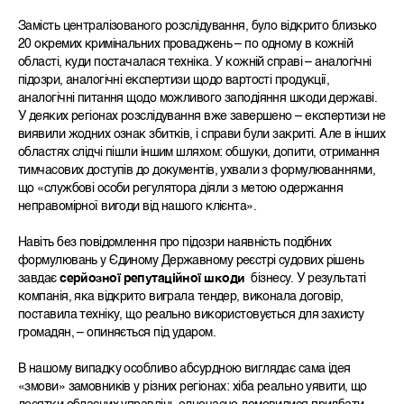
Замість централізованого розслідування, було відкрито близько
20 окремих кримінальних проваджень – по одному в кожній
області, куди постачалася техніка. У кожній справі – аналогічні
підозри, аналогічні експертизи щодо вартості продукції,
аналогічні питання щодо можливого заподіяння шкоди державі.
У деяких регіонах розслідування вже завершено – експертизи не
виявили жодних ознак збитків, і справи були закриті. Але в інших
областях слідчі пішли іншим шляхом: обшуки, допити, отримання
тимчасових доступів до документів, ухвали з формулюваннями,
що «службові особи регулятора діяли з метою одержання
неправомірної вигоди від нашого клієнта».
Навіть без повідомлення про підозри наявність подібних
формулювань у Єдиному Державному реєстрі судових рішень
завдає
серйозної
репутаційної
шкоди
бізнесу. У результаті
компанія, яка відкрито виграла тендер, виконала договір,
поставила техніку, що реально використовується для захисту
громадян, – опиняється під ударом.
В нашому випадку особливо абсурдною виглядає сама ідея
«змови» замовників у різних регіонах: хіба реально уявити, що