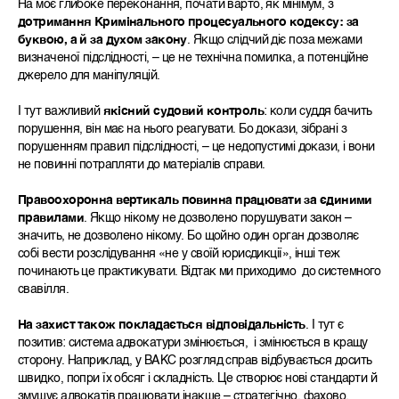
На моє глибоке переконання, почати варто, як мінімум, з
дотримання Кримінального процесуального кодексу: за
буквою, а й за духом закону
. Якщо слідчий діє поза межами
визначеної підслідності, – це не технічна помилка, а потенційне
джерело для маніпуляцій.
І тут важливий
якісний судовий контроль
: коли суддя бачить
порушення, він має на нього реагувати. Бо докази, зібрані з
порушенням правил підслідності, – це недопустимі докази, і вони
не повинні потрапляти до матеріалів справи.
Правоохоронна вертикаль повинна працювати за єдиними
правилами
. Якщо нікому не дозволено порушувати закон –
значить, не дозволено нікому. Бо щойно один орган дозволяє
собі вести розслідування «не у своїй юрисдикції», інші теж
починають це практикувати. Відтак ми приходимо до системного
свавілля.
На захист також покладається відповідальність
. І тут є
позитив: система адвокатури змінюється, і змінюється в кращу
сторону. Наприклад, у ВАКС розгляд справ відбувається досить
швидко, попри їх обсяг і складність. Це створює нові стандарти й
змушує адвокатів працювати інакше – стратегічно, фахово,