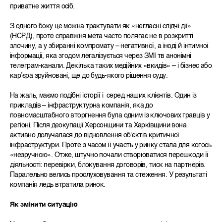
приватне життя осіб.
З одного боку це можна трактувати як «негласні слідчі дії»
(НСРД), проте справжня мета часто полягає не в розкритті
злочину, а у збиранні компромату – негативної, а іноді й інтимної
інформації, яка згодом легалізується через ЗМІ тв анонімні
телеграм-канали. Декілька таких медійних «вкидів» – і бізнес або
кар’єра зруйновані, ще до будь-якого рішення суду.
На жаль, маємо подібні історії і серед наших клієнтів. Один із
прикладів – інфраструктурна компанія, яка до
повномасштабного вторгнення була одним із ключових гравців у
регіоні. Після деокупації Херсонщини та Харківщини вона
активно долучалася до відновлення об’єктів критичної
інфраструктури. Проте з часом її участь у ринку стала для когось
«незручною». Отже, штучно почали створюватися перешкоди її
діяльності: перевірки, блокування договорів, тиск на партнерів.
Паралельно велись прослуховування та стеження. У результаті
компанія ледь втратила ринок.
Як змінити ситуацію