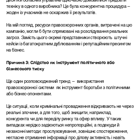
десятки обласних управлінь одночасно домовилися придбати
техніку в одного виробника? Це була конкурентна процедура –
жоден із учасників не оскаржив її результатів.
На мій погляд, ресурси правоохоронних органів, витрачені на цю
кампанію, могли б бути спрямовані на розслідування реальних
загроз. Замість цього окремі представники створюють штучні
кейсіи із багатократним дублюванням і репутаційним пресингом
на бізнес.
Причина 3: Слідство
як інструмент політичного або
бізнесового тиску
Ще один розповсюджений тренд – використання
правоохоронної системи як інструмент боротьби з політичними
або бізнес-опонентами.
Це ситуації, коли кримінальні провадження відкривають не через
реальні злочини, а для того, щоб знищити, наприклад,
конкурента чи для переділу ринку та сфер впливу. У таких
випадках нерідко задіюються непропорційні, а подекуди й
незаконні методи: прослуховування, зовнішнє спостереження,
негласне отримання інформації про ділову активність і навіть