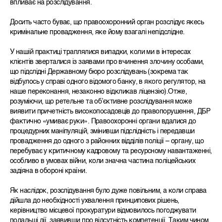
впливає на розслідування.
Досить часто буває, що правоохоронний орган розслідує якесь
кримінальне провадження, яке йому взагалі непідслідне.
У нашій практиці траплялися випадки, коли ми в інтересах
клієнтів зверталися із заявами про вчинення злочину особами,
що підслідні Державному бюро розслідувань (зокрема так
відбулось у справі одного відомого банку, в якого регулятор, на
наше переконання, незаконно відкликав ліцензію).Отже,
розуміючи, що ретельне та об’єктивне розслідування може
виявити причетність високопосадовців до правопорушення, ДБР
фактично «умиває руки». Правоохоронні органи вдалися до
процедурних маніпуляцій, змінивши підслідність і передавши
провадження до одного з районних відділів поліції – органу, що
перебуває у критичному кадровому та ресурсному навантаженні,
особливо в умовах війни, коли значна частина поліцейських
задіяна в обороні країни.
Як наслідок, розслідування було дуже повільним, а коли справа
дійшла до необхідності ухвалення принципових рішень,
керівництво місцевої прокуратури відмовилось погоджувати
подальші дії, заявивши про відсутність компетенції. Таким чином,