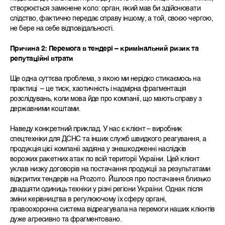
створюється замкнене коло: орган, який мав би здійснювати
слідство, фактично передає справу іншому, а той, своєю чергою,
не бере на себе відповідальності.
Причина 2: П
еремога в тендері –
кримінальни
й
ризик
та
репутаційні втрати
Ще одна суттєва проблема, з якою ми нерідко стикаємось на
практиці – це тиск, хаотичність і надмірна фрагментація
розслідувань, коли мова йде про компанії, що мають справу з
державними коштами.
Наведу конкретний приклад. У нас є клієнт – виробник
спецтехніки для ДСНС та інших служб швидкого реагування, а
продукція цієї компанії задіяна у знешкодженні наслідків
ворожих ракетних атак по всій території України. Цей клієнт
уклав низку договорів на постачання продукції за результатами
відкритих тендерів на Prozorro. Йшлося про постачання близько
двадцяти одиниць техніки у різні регіони України. Однак після
зміни керівництва в регулюючому їх сферу органі,
правоохоронна система відреагувала на перемоги наших клієнтів
дуже агресивно та фрагментовано.