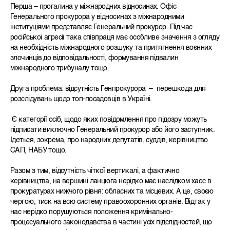
Перша – прогалина у міжнародних відносинах. Офіс
Генерального прокурора у відносинах з міжнародними
інституціями представляє Генеральний прокурор. Під час
російської агресії така співпраця має особливе значення з огляду
на необхідність міжнародного розшуку та притягнення воєнних
злочинців до відповідальності, формування підвалин
міжнародного трибуналу тощо.
Друга проблема: відсутність Генпрокурора – перешкода для
розслідувань щодо топ-посадовців в Україні.
Є категорії осіб, щодо яких повідомлення про підозру можуть
підписати виключно Генеральний прокурор або його заступник.
Ідеться, зокрема, про народних депутатів, суддів, керівництво
САП, НАБУ тощо.
Разом з тим, відсутність чіткої вертикалі, а фактично
керівництва, на вершині ланцюга нерідко має наслідком хаос в
прокуратурах нижчого рівня: обласних та місцевих. А це, своєю
чергою, тиск на всю систему правоохоронних органів. Відтак у
нас нерідко порушуються положення кримінально-
процесуального законодавства в частині усіх підслідностей, що