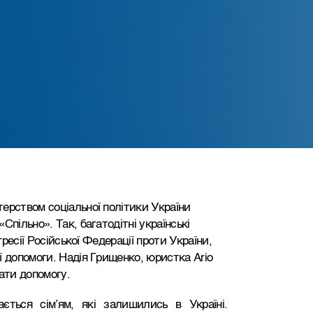
ерством соціальної політики України
пільно». Так, багатодітні українські
гресії Російської Федерації проти України,
ї допомоги. Надія Грищенко, юристка Ario
ати допомогу.
ється сім’ям, які залишились в Україні.