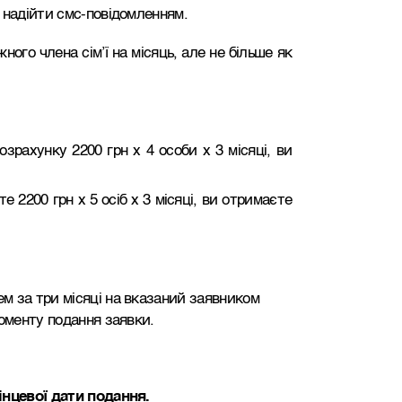
 надійти смс-повідомленням.
ого члена сім’ї на місяць, але не більше як
озрахунку 2200 грн х 4 особи х 3 місяці, ви
е 2200 грн х 5 осіб х 3 місяці, ви отримаєте
м за три місяці на вказаний заявником
моменту подання заявки.
інцевої дати подання.