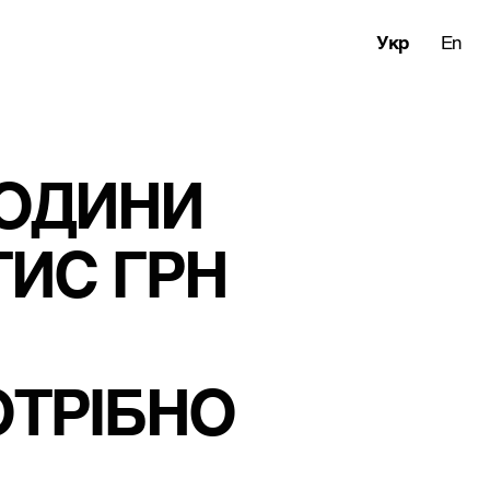
Укр
En
РОДИНИ 
ИС ГРН 
ОТРІБНО