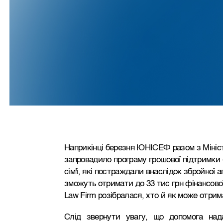
Наприкінці березня ЮНІСЕФ разом з Мініст
запровадило програму грошової підтримки «С
сім'ї, які постраждали внаслідок збройної а
зможуть отримати до 33 тис грн фінансово
Law Firm розібралася, хто й як може отрим
Слід звернути увагу, що допомога нада