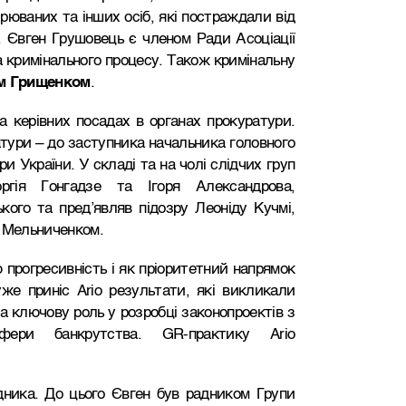
зрюваних та інших осіб, які постраждали від
. Євген Грушовець є членом Ради Асоціації
а кримінального процесу. Також кримінальну
м Грищенком
.
 керівних посадах в органах прокуратури.
атури – до заступника начальника головного
и України. У складі та на чолі слідчих груп
оргія Гонгадзе та Ігоря Александрова,
кого та пред’являв підозру Леоніду Кучмі,
ю Мельниченком.
 прогресивність і як пріоритетний напрямок
же приніс Ario результати, які викликали
а ключову роль у розробці законопроектів з
ери банкрутства. GR-практику Ario
дника. До цього Євген був радником Групи