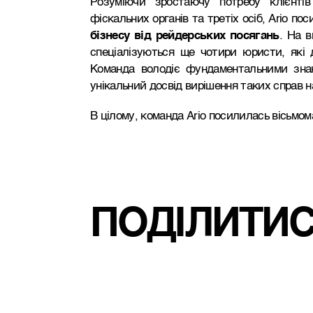
Розуміючи зростаючу потребу клієнтів
фіскальних органів та третіх осіб, Ario п
бізнесу від рейдерських посягань
. На в
спеціалізуються ще чотири юристи, які 
Команда володіє фундаментальними знан
унікальний досвід вирішення таких справ н
В цілому, команда Ario посилилась вісьмо
ПОДІЛИТИ