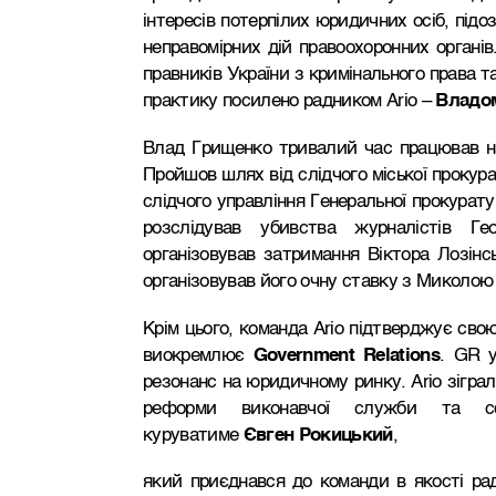
інтересів потерпілих юридичних осіб, підо
неправомірних дій правоохоронних органів
правників України з кримінального права т
практику посилено радником Ario –
Владо
Влад Грищенко тривалий час працював на
Пройшов шлях від слідчого міської прокур
слідчого управління Генеральної прокуратур
розслідував убивства журналістів Ге
організовував затримання Віктора Лозінсь
організовував його очну ставку з Миколо
Крім цього, команда Ario підтверджує свою
виокремлює
Government Relations
. GR у
резонанс на юридичному ринку. Ario зіграл
реформи виконавчої служби та сф
куруватиме
Євген Рокицький
,
який приєднався до команди в якості ра