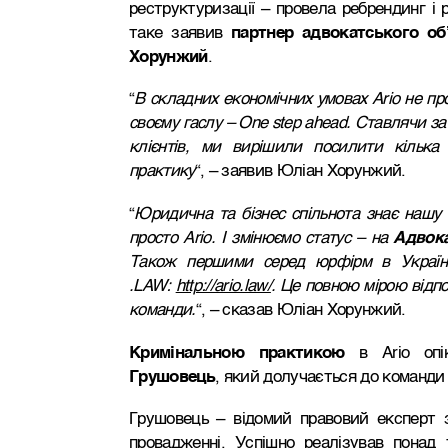
реструктуризації – провела ребрендинг і 
таке заявив
партнер адвокатського об
Хорунжий
.
“
В складних економічних умовах Ario не про
своєму гаслу – One step ahead. Ставлячи з
клієнтів, ми вирішили посилити кілька
практику
“, – заявив Юліан Хорунжий.
“
Юридична та бізнес спільнота знає нашу к
просто Ario. І змінюємо статус – на
Адвока
Також першими серед юрфірм в Україні
.LAW:
http://ario.law/
. Це повною мірою відпо
команди.
“, – сказав Юліан Хорунжий.
Кримінальною практикою
в Ario опі
Грушовець
, який долучається до команди 
Грушовець – відомий правовий експерт з
провадженні. Успішно реалізував понад