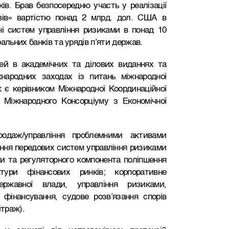
ів. Брав безпосередню участь у реалізації
вів» вартістю понад 2 млрд. дол. США в
ні систем управління ризиками в понад 10
альних банків та урядів п’яти держав.
ей в академічних та ділових виданнях та
жнародних заходах із питань міжнародної
ож є керівником Міжнародної Координаційної
Міжнародного Консорціуму з Економічної
родаж/управління проблемними активами
ння передових систем управління ризиками
ки та регуляторного компонента поліпшення
ктури фінансових ринків; корпоративне
ержавної влади, управління ризиками,
 фінансування, судове розв’язання спорів
траж).