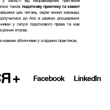
 у захисті від неправомірних претензій
осилює також
податкову практику та захист
ирішенні цих питань, окрім чинної команди,
долучилися до Ario в рамках розширення.
нями у галузі податкового права та має
а різних етапах.
ма новими обличчями у згаданих практиках.
СЯ
Facebook
LinkedIn