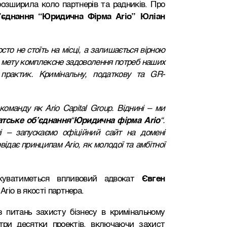
розширила коло партнерів та радників. Про
’єднання “Юридична Фірма Ario” Юліан
сто не стоїть на місці, а залишається вірною
а мету комплексне задоволення потреб наших
 практик. Кримінальну, податкову та GR-
оманду як Ario Capital Group. Віднині – ми
тське об’єднання
“
Юридична фірма Ario
“.
 – запускаємо офіційний сайт на домені
відає принципам Ario, як молодої та амбітної
куватиметься впливовий адвокат
Євген
Ario в якості партнера.
 питань захисту бізнесу в кримінальному
 три десятки проектів, включаючи захист