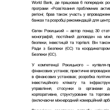
World Bank, де працював 6 попередніх рок
програми «Розв’язання проблемних акти
регіоні; брав також участь у впроваджен
банках та розробці рекомендацій для центр
Євген Рокицький – автор понад 30 стат
монографій, постійний доповідач на мі
безпеки, інвестицій та торгівлі. Він так
Ради з Безпеки (ЄС) та координатором 
Безпеки (ЄС).
У компетенції Рокицького – купівля-п
фінансових установ; практичне впровадже
в фінансових установах; розробка політи
інвестиційного клімату та інфрастру
управління, стосунки із органами д
корпоративне, структуроване та торгове
(включаючи міжнародний комерційний арбі