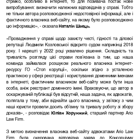
стрімко, особливо в інтернеті, то для позивача постає нове
випробування: визначити належних відповідачів у справі. Тобто
не тільки автора розповсюдженої недостовірної інформації, але і
фактичного власника веб-сайту, на якому було розповсюджено
цю інформацію», - сказала
Наталія Швець.
«Провадження у справі щодо захисту честі, гідності та ділової
репутації Людмили Козловської відкрито судом наприкінці 2018
року. І нарешті у 2022 році ухвалено рішення. Складність та
тривалість розгляду цієї справи пов’язана із тим, що наша
команда займалася розшуком реального власника інтернет-
ресурсу ГО «Стоп корупції», оскільки згідно з усталеною
практикою у сфері реєстрації і користування доменними іменами
в інтернеті, фактичним власником веб-сайту може бути інша
особа, аніж реєстрант доменного імені. Враховуючи, що автор в
оскаржуваній публікації був відсутній, наша задача, як адвокатів,
полягала у тому, аби віднайти цього власника, у зв’язку з чим
наші юристи провели досить об’ємну та тривалу роботу зі збору
доказів», - розповідає
Юліан Хорунжий
, старший партнер Ario
Law Firm.
З метою визначення власника веб-сайту адвокатами Ario Law
Firm була скерована відповідна заява до Консорціуму