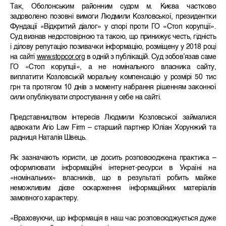
Так, Оболонським районним судом м. Києва частково
задоволено позовні вимоги Людмили Козловської, президентки
Фундації «Відкритий діалог» у спорі проти ГО «Стоп корупції».
Суд визнав недостовірною та такою, що принижує честь, гідність
і ділову репутацію позивачки інформацію, розміщену у 2018 році
на сайті
www.stopcor.org
в одній з публікацій. Суд зобов’язав саме
ГО «Стоп корупції», а не номінального власника сайту,
виплатити Козловській моральну компенсацію у розмірі 50 тис
грн та протягом 10 днів з моменту набрання рішенням законної
сили опублікувати спростування у себе на сайті.
Представництвом інтересів Людмили Козловської займалися
адвокати Ario Law Firm – старший партнер Юліан Хорунжий та
радниця Наталія Швець.
Як зазначають юристи, це досить розповсюджена практика –
оформлювати інформаційні інтернет-ресурси в Україні на
«номінальних» власників, що в результаті робить майже
неможливим дієве оскарження інформаційних матеріалів
замовного характеру.
«Враховуючи, що інформація в наш час розповсюджується дуже