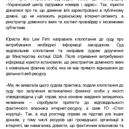
«Український центр підтримки номерів і адрес». Так, юристи
дізналися про те, що доменне ім’я зареєстровано в публічному
домені, що не належить українському інтернет-сегменту, а
реєстратор доменного імені та хостинг-провайдер є іноземними
суб’єктами.
Юристи Ario Law Firm направили клопотання до суду про
витребування необхідної інформації закордоном. Суд
задовольнив клопотання та направив судове доручення
до Міністерства юстиції США. Після отримання витребуваної
інформації юристи встановили, що реєстрантом доменного імені
є номінальна фізична особа, яка не має прямого відношення до
діяльності веб-ресурсу.
«Ми, як вимагала цього судова практика, подали клопотання до
суду про залучення встановленої фізичної особи у якості
співвідповідача у цій справі, хоча основне завдання залишилось
незмінним – спробувати притягти до відповідальності
фактичного власника інтернет-ресурсу, а саме ГО «Стоп
корупції». Так, в ході розгляду справи на підставі усіх інших
доказів, у тому числі ресурсів цієї громадської організації в
інтернеті, ми намагались довести, що фактичним власником та