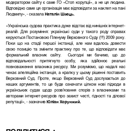
модератором сайту є саме ГО «Стоп корупції», а не ця людина.
Відповідно саме ця організація має відповідати за наклеп на пані
Людмилу», - сказала
Наталія Швець.
«Українська судова практика дуже відстає від нинішніх інтернет-
реалій. Для розуміння: українські суди у такого роду справах
керуються Постановою Пленуму Верховного Суду (!!!) 2009 року.
Поки що на стадії першої інстанції, але нам вдалось довести
свою позицію та змінити практику про те, що відповідати має
формальний власник сайту. Сьогодні ми бачимо, що до
відповідальності притягнуто особу, яка здійснює реальні
повноваження власника ресурсу. Ми розуміємо, що надалі нас
чекає апеляційна інстанція, а крапку у цьому рішенні поставить
Верховний Суд. Проте, якщо Верховний Суд дослухається до
наших аргументів, то це буде означати цілком нові підходи в
українських судах щодо розв'язання спорів з власниками та
авторами інтернет-ресурсів про захист честі, гідності та ділової
репутації», - зазначив
Юліан Хорунжий.