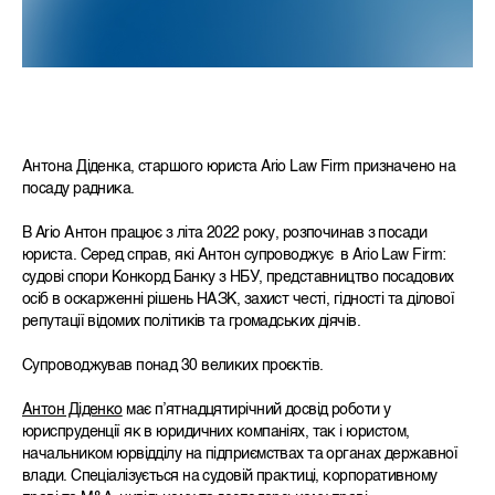
Антона Діденка, старшого юриста Ario Law Firm призначено на
посаду радника.
В Ario Антон працює з літа 2022 року, розпочинав з посади
юриста. Серед справ, які Антон супроводжує в Ario Law Firm:
судові спори Конкорд Банку з НБУ, представництво посадових
осіб в оскарженні рішень НАЗК, захист честі, гідності та ділової
репутації відомих політиків та громадських діячів.
Супроводжував понад 30 великих проєктів.
Антон Діденко
має пʼятнадцятирічний досвід роботи у
юриспруденції як в юридичних компаніях, так і юристом,
начальником юрвідділу на підприємствах та органах державної
влади. Спеціалізується на судовій практиці, корпоративному