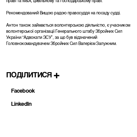
праві та M&A, цивільному та господарському праві.
Рекомендований Вищою радою правосуддя на посаду судді.
Антон також займається волонтерською діяльністю, є учасником
волонтерської організації Генерального штабу Збройних Сил
України “Адвокати ЗСУ”, за що був відзначений
Головнокомандувачем Збройних Сил Валерієм Залужним.
ПОДІЛИТИСЯ
Facebook
LinkedIn