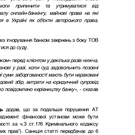
имоги припинити та утримуватися
від
алу онлайн-банкінгу, майнові права на які
 в Україні як об'єкти авторського права,
ез ігнорування банком звернень з боку ТОВ
тися до суду.
ом» перед клієнтом у декілька разів нижча,
нові у разі, коли суд задовольнить позовні
 суми заборгованості мають бути нараховані
довий збір, витрати на юридичний супровід
о повідомлено керівництву банку»,
- сказав
ць
додав, що за подальше порушення АТ
неджмент фінансової установи може бути
ності за ч.3 ст.176 Кримінального кодексу
их прав”). Санкція статті передбачає до 6