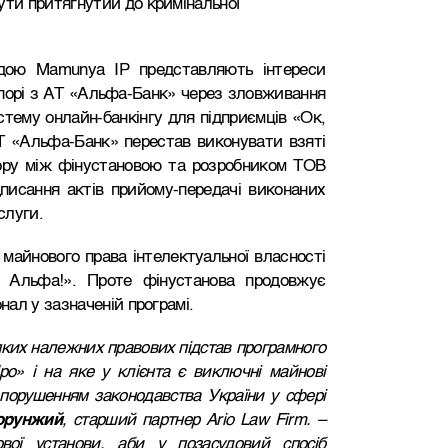
ти притягнутий до кримінальної
дою Mamunya IP представляють інтереси
 спорі з АТ «Альфа-Банк» через зловживання
тему онлайн-банкінгу для підприємців «Ок,
Т «Альфа-Банк» перестав виконувати взяті
вору між фінустановою та розробником ТОВ
дписання актів прийому-передачі виконаних
слуги.
майнового права інтелектуальної власності
 Альфа!». Проте фінустанова продовжує
ал у зазначеній програмі.
ких належних правових підстав програмного
ро» і на яке у клієнта є виключні майнові
м порушенням законодавства України у сфері
орунжий
, старший партнер
Ario
Law
Firm
. –
вої установи, аби у позасудовий спосіб