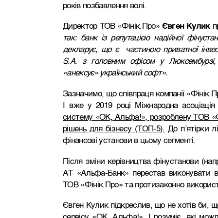
років позбавлення волі.
Директор ТОВ «Фінік.Про»
Євген Кулик
п
так: банк із репутацією надійної фінуста
декларує, що є частиною приватної інвест
S.A. з головним офісом у Люксембурзі,
«анексує» український софт».
Зазначимо, що співпраця компанії «Фінік.
І вже у 2019 році Міжнародна асоціація 
систему «ОК, Альфа!», розроблену ТОВ «Ф
рішень для бізнесу (ТОП-5).
До п’ятірки л
фінансові установи в цьому сегменті.
Після зміни керівництва фінустанови (напр
АТ «Альфа-Банк» перестав виконувати вз
ТОВ «Фінік.Про» та протизаконно використо
Євген Кулик підкреслив, що не хотів би, щ
сервісу «ОК, Альфа!». І розуміє, які мо