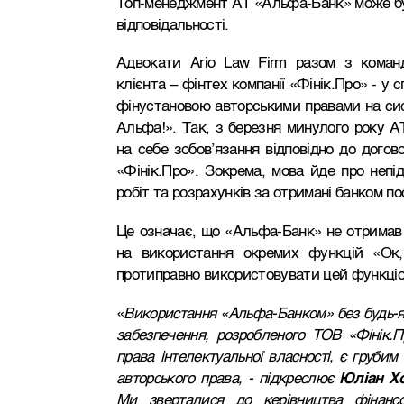
Топ-менеджмент АТ «Альфа-Банк» може бу
відповідальності.
Адвокати Ario Law Firm разом з коман
клієнта – фінтех компанії «Фінік.Про» - у
фінустановою авторськими правами на сис
Альфа!». Так, з березня минулого року А
на себе зобов’язання відповідно до дого
«Фінік.Про». Зокрема, мова йде про непі
робіт та розрахунків за отримані банком по
Це означає, що «Альфа-Банк» не отримав 
на використання окремих функцій «Ок,
протиправно використовувати цей функціон
«
Використання «Альфа-Банком» без будь-я
забезпечення, розробленого ТОВ «Фінік.П
права інтелектуальної власності, є груби
авторського права, - підкреслює
Юліан Х
Ми зверталися до керівництва фінансо