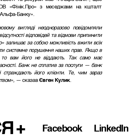
ТОВ «Фінік.Про» з меседжами на кшталт
«Альфа-Банку».
вому вигляді неодноразово повідомляли
ідсутності відповідей та відмови припинити
о» залишає за собою можливість вжити всіх
ти системне порушення наших прав. Якщо в
, то вам його не віддають. Так само має
ласності. Банк не сплатив за послуги — банк
і страждають його клієнти. Те, чим зараз
ством», —
сказав
Євген Кулик
.
СЯ
Facebook
LinkedIn