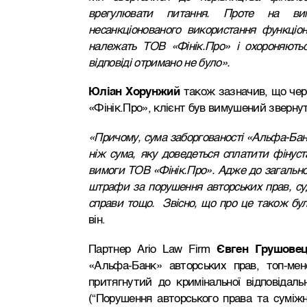
врегулювати питання. Проте на в
несанкціонованого використання функціон
належать ТОВ «Фінік.Про» і охороняються
відповіді отримано не було».
Юліан Хорунжий
також зазначив, що чер
«Фінік.Про», клієнт був вимушений зверну
«Причому, сума заборгованості «Альфа-Банк
ніж сума, яку доведеться сплатити фінуста
вимоги ТОВ «Фінік.Про». Адже до загальної
штрафи за порушення авторських прав, су
справи тощо. Звісно, що про це також бул
він.
Партнер Ario Law Firm
Євген Грушове
«Альфа-Банк» авторських прав, топ-ме
притягнутий до кримінальної відповідаль
(“Порушення авторського права та суміжн