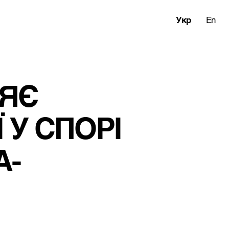
Укр
En
ЯЄ 
 У СПОРІ 
А-