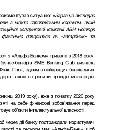
рокоментував ситуацію:
«Зараз це виглядає
нови з нібито європейським корінням, який
иційної холдингової компанії ABH Holdings
 фактично поводиться як «загарбник» та
Про» з «Альфа-Банком» тривала з 2018 року.
бізнес-банкірів
SME Banking Club визнала
інік. Про», одним з найкращих банківських
ідерів також потрапили провідні міжнародні
икінці 2019 року), вже з початку 2020 року
яті на себе фінансові зобов’язання перед
вує об’єкти інтелектуальної власності.
об через дії банку постраждали користувачі
жливості та ресурси має «Альфа-Банк», щоб