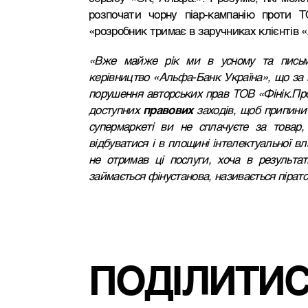
розпочати чорну піар-кампанію проти 
«розробник тримає в заручниках клієнтів 
«Вже майже рік ми в усному та письмо
керівництво «Альфа-Банк Україна», що за в
порушення авторських прав ТОВ «Фінік.Пр
доступних
правових
заходів, щоб припини
супермаркеті ви не сплачуєте за товар
відбуватися і в площині інтелектуальної в
не отримав ці послуги, хоча в результат
займається фінустанова, називається пірат
ПОДІЛИТИ