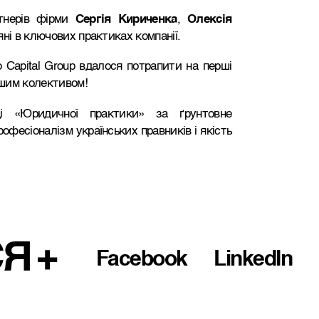
тнерів фірми
Сергія Кириченка
,
Олексія
яні в ключових практиках компанії.
o Capital Group вдалося потрапити на перші
ашим колективом!
і «Юридичної практики» за ґрунтовне
фесіоналізм українських правників і якість
СЯ
Facebook
LinkedIn