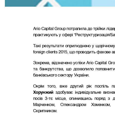
Ario Capital Group потрапила до трійки лід
практикують у сфері “Реструктуризація/Ба
Такі результати оприлюднено у щорічному 
foreign clients 2015, що проводить фахов
Зокрема, відзначено успіхи Ario Capital G
та банкрутства, що дозволило поповнити
банківського сектору України.
Окрім того, вже другий рік поспіль 
Хорунжий
здобуває індивідуальне визнан
посів 3-тє місце, опинившись поряд з
Марченком, Олександром Хоменком, 
Скрипником.