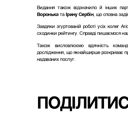
Видання також відзначило й інших пар
Воронька
та
Ірину Сербін
, що сповна заді
Завдяки згуртованій роботі усіх колег Ari
сходинки рейтингу. Справді пишаємося н
Також висловлюємо вдячність команд
дослідження, що якнайширше розкриває про
надаваних послуг.
ПОДІЛИТИ