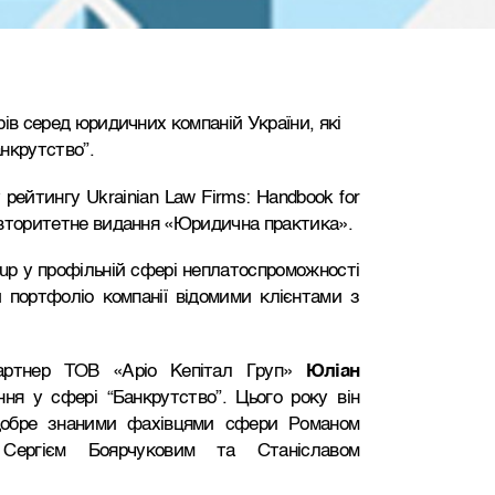
ерів серед юридичних компаній України, які
нкрутство”.
рейтингу Ukrainian Law Firms: Handbook for
е авторитетне видання «Юридична практика».
roup у профільній сфері неплатоспроможності
 портфоліо компанії відомими клієнтами з
партнер ТОВ «Аріо Кепітал Груп»
Юліан
ня у сфері “Банкрутство”. Цього року він
 добре знаними фахівцями сфери Романом
Сергієм Боярчуковим та Станіславом