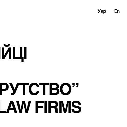
Укр
En
ЙЦІ 
РУТСТВО” 
LAW FIRMS 