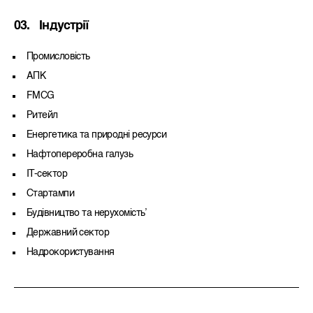
03.
Індустрії
Промисловість
АПК
FMCG
Ритейл
Енергетика та природні ресурси
Нафтопереробна галузь
IT-сектор
Стартампи
Будівництво та нерухомістьʼ
Державний сектор
Надрокористування