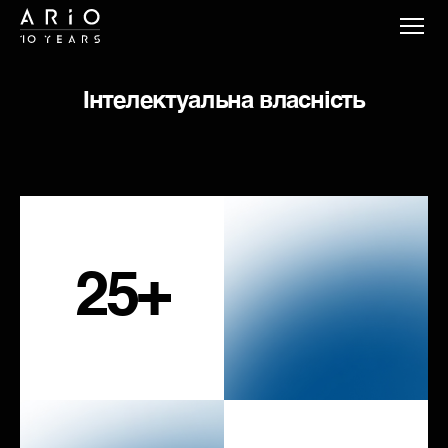
Iнтелектуальна власнiсть
25+