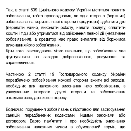
Так, в статті 509 Цивільного кодексу України міститься поняття
зобов’язання, тобто правовідносин, де одна сторона (боржник)
зобов’язана на користь іншої сторони (кредитора) здійснити дію
(передати майно, виконати роботу, надати послугу, сплатити
кошти і т.д.) або утриматися від здійснення певної дії (негативне
зобов’язання), а кредитор має право вимагати від боржника
виконання його зобов’язання.
Крім того, законодавець чітко визначив, що зобов’язання має
ґрунтуватися на засадах добросовісності, розумності та
справедливості.
Частиною 2 статті 19 Господарського кодексу України
передбачено зобов’язання кожної сторони вжити всі заходів,
необхідних для належного виконання нею зобов’язання, з
урахуванням інтересів другої сторони та забезпечення
загальногосподарського інтересу.
Водночас, порушення зобов’язань є підставою для застосування
санкцій, передбачених кодексами, іншими законами або
договором. Варто пам’ятати і про необхідність виконання
зобов’язання належним чином в обумовлений термін, що