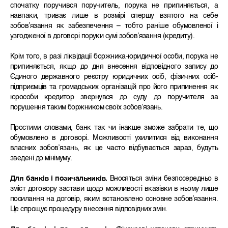
спочатку поручився поручитель, порука не припиняється, а
навпаки, триває лише в розмірі спершу взятого на себе
зобов’язання як забезпечення – тобто раніше обумовленої і
узгодженої в договорі поруки сумі зобов’язання (кредиту).
Крім того, в разі ліквідації боржника-юридичної особи, порука не
припиняється, якщо до дня внесення відповідного запису до
Єдиного державного реєстру юридичних осіб, фізичних осіб-
підприємців та громадських організацій про його припинення як
юрособи кредитор звернувся до суду до поручителя за
порушення таким боржником своїх зобов’язань.
Простими словами, банк так чи інакше зможе забрати те, що
обумовлено в договорі. Можливості ухилитися від виконання
власних зобов’язань, як це часто відбувається зараз, будуть
зведені до мінімуму.
Для банків і позичальників.
Вносяться зміни безпосередньо в
зміст договору застави щодо можливості вказівки в ньому лише
посилання на договір, яким встановлено основне зобов’язання.
Це спрощує процедуру внесення відповідних змін.