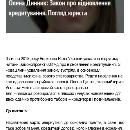
3 липня 2018 року Верховна Рада України ухвалила в другому
читанні законопроект 6027-д про відновлення кредитування. З
«оваціями» ухвалення закону зустріли, в основному,
представники фінансового співтовариства. Решта населення не
так однозначно сприйняла новації. Олена Диннік, старший юрист
Ario Law Firm в авторській колонці спеціально
для Finance.ua розбиралася в плюсах і мінусах нововведень для
двох одвічно протиборчих таборів – кредиторів і позичальників.
До витоків
Насамперед варто звернутися до основних понять, а саме: що
таке зобов’язання, кредитний договір, його належне виконання.