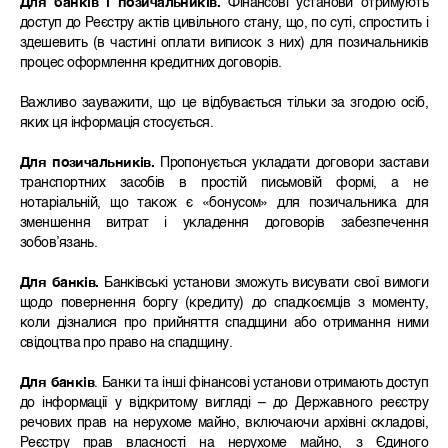
Для банків і позичальників.
Фінансові установи отримують
доступ до Реєстру актів цивільного стану, що, по суті, спростить і
здешевить (в частині оплати виписок з них) для позичальників
процес оформлення кредитних договорів.
Важливо зауважити, що це відбувається тільки за згодою осіб,
яких ця інформація стосується.
Для позичальників.
Пропонується укладати договори застави
транспортних засобів в простій письмовій формі, а не
нотаріальній, що також є «бонусом» для позичальника для
зменшення витрат і укладення договорів забезпечення
зобов’язань.
Для банків.
Банківські установи зможуть висувати свої вимоги
щодо повернення боргу (кредиту) до спадкоємців з моменту,
коли дізналися про прийняття спадщини або отримання ними
свідоцтва про право на спадщину.
Для банків
. Банки та інші фінансові установи отримають доступ
до інформації у відкритому вигляді – до Державного реєстру
речових прав на нерухоме майно, включаючи архівні складові,
Реєстру прав власності на нерухоме майно, з Єдиного