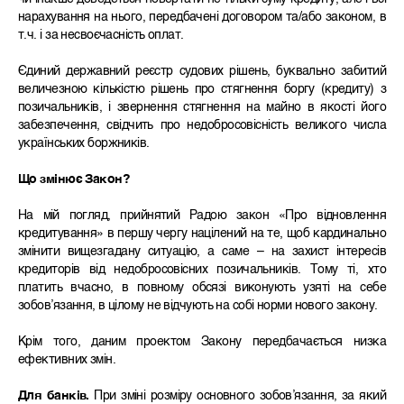
нарахування на нього, передбачені договором та/або законом, в
т.ч. і за несвоєчасність оплат.
Єдиний державний реєстр судових рішень, буквально забитий
величезною кількістю рішень про стягнення боргу (кредиту) з
позичальників, і звернення стягнення на майно в якості його
забезпечення, свідчить про недобросовісність великого числа
українських боржників.
Що змінює Закон?
На мій погляд, прийнятий Радою закон «Про відновлення
кредитування» в першу чергу націлений на те, щоб кардинально
змінити вищезгадану ситуацію, а саме – на захист інтересів
кредиторів від недобросовісних позичальників. Тому ті, хто
платить вчасно, в повному обсязі виконують узяті на себе
зобов’язання, в цілому не відчують на собі норми нового закону.
Крім того, даним проектом Закону передбачається низка
ефективних змін.
Для банків.
При зміні розміру основного зобов’язання, за який