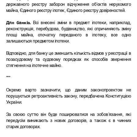
державного реєстру заборон відчуження об’єктів нерухомого
майна, Єдиного реєстру іпотек, Єдиного реєстру довіреностей.
Для банків.
Всі внесені зміни в предмет іпотеки, наприклад,
реконструкція, перебудова, будівництво, які спричиняють зміну
площі майна, спочатку переданого в іпотеку, все одно
залишаються предметом іпотеки.
Відповідно, для банку це зменшить кількість відмов у реєстрації в
позасудовому та судовому порядках як способів звернення
стягнення на іпотечне майно.
***
Окремо варто зазначити, що даним законопроектом не
порушується ретроактивність закону, передбачена Конституцією
України.
За своєю суттю він буде поширюватися на зобов’язання, які
передусім виникають з нових договорів, а також є в чинних
старих договорах.