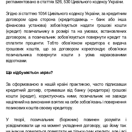
регламентовано в статтях 526, 530 Цивільного кодексу України.
Згідно зі статтею 1054 Цивільного кодексу України, за кредитним
договором одна сторона (кредитодавець – банк або інша
фінансова установа) зобов’язується надати грошові кошти
(кредит) позичальнику в розмірі та на умовах, встановлених
договором, а позичальник зобов’язується повернути кредит та
сплатити проценти. Тобто обов’язком кредитора є видача
грошових коштів, що за договором кореспондує обов’язки
позичальника повернути кошти з усіма нарахованими
відсотками.
Що відбувається зараз?
За сформованою в нашій країні практикою, часто підписавши
кредитний договір, отримавши від банку (кредитора) грошові
кошти (кредит), користуючись ними, позичальник не завжди
націлений на виконання взятих на себе зобов’язань і повернення
позикових коштів своєму кредитору.
У теорії, позичальник (боржник) повинен розуміти і
усвідомлювати ще на момент укладення договору, що йому так
чи інакше доведеться повертати не тільки суму кредиту, але і всі