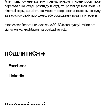
Але якщо суперечка між позичальником і кредитором вже
перебуває на стадії розгляду в суді, то розглядається вона на
підставі норм, що діють на момент звернення з позовом до суду
за захистом своїх порушених або оскаржених прав та інтересів.
https://news.finance.ua/ua/news/-/430169/olena-dynnyk-zakon-pro-
vidnovlennya-kredytuvannya-poglyad-yurysta
ПОДІЛИТИСЯ
Facebook
LinkedIn