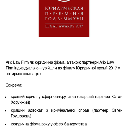
Ario Law Firm як юридична фірма, а також партнери Ario Law
Firm індивідуально – увійшли до фіналу Юридичної премії-2017 у
чотирьох номінаціях.
Зокрема:
кращий юрист у сфері банкрутства (старший партнер Юліан
Хорунжий)
кращий адвокат з кримінальних справ (партнер Євген
Грушовець)
юридична фірма року у сфері банкрутства