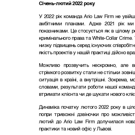
Січень-лютий 2022 року
У 2022 рік команда
Ario Law Firm
не увій
амбітними планами. Адже 2021 рік ми
показниками. Це стосується як в цілому 
кримінального права та
White-Collar Crime
.
низку підвищень серед існуючих співробітни
якість проектів у нашій практиці дійсно вр
Можливо прозвучить нескромно, але 
стрімкого розвитку стали не стільки зовніш
ситуація в країні, а внутрішні. Зокрема, 
словами, результати роботи нашої команд
втримати клієнта чи де шукати нового кліє
Динаміка початку лютого 2022 року в ціл
попри тривожні дзвіночки про можливіст
лютий до
Ario Law Firm
долучилася нова 
практики та новий офіс у Львові.