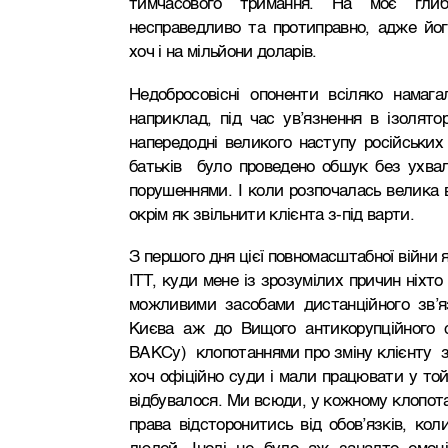
тимчасового тримання. На моє глиб
несправедливо та протиправно, адже йог
хоч і на мільйони доларів.
Недобросовісні опоненти всіляко намага
наприклад, під час ув’язнення в ізолято
напередодні великого наступу російських 
батьків було проведено обшук без ухвал
порушеннями. І коли розпочалась велика в
окрім як звільнити клієнта з-під варти.
З першого дня
цієї повномасштабної війни 
ІТТ, куди мене із зрозумілих причин ніхто
можливими засобами дистанційного зв’я
Києва аж до Вищого антикорупційного 
ВАКСу) клопотаннями про зміну клієнту з
хоч офіційно суди і мали працювати у той
відбувалося. Ми всюди, у кожному клопота
права відсторонитись від обов’язків, ко