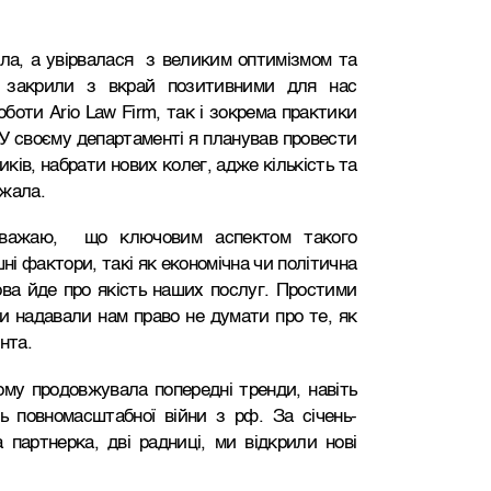
шла, а увірвалася з великим оптимізмом та
 закрили з вкрай позитивними для нас
роботи
Ario Law Firm
, так
і зокрема практики
 У своєму департаменті я планував провести
ків, набрати нових колег, адже кількість та
ажала.
вважаю, що ключовим аспектом такого
ні фактори, такі як економічна чи політична
мова йде про якість наших послуг. Простими
и надавали нам право не думати про те, як
нта.
ому продовжувала попередні тренди, навіть
ь повномасштабної війни з рф. За січень-
партнерка, дві радниці, ми відкрили нові