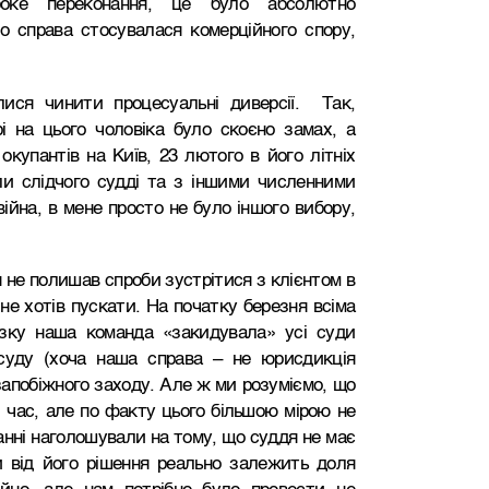
оке переконання, це було абсолютно
о справа стосувалася комерційного спору,
лися чинити процесуальні диверсії. Так,
рі на цього чоловіка було скоєно замах, а
окупантів на Київ, 23 лютого в його літніх
и слідчого судді та з іншими численними
ійна, в мене просто не було іншого вибору,
я не полишав спроби зустрітися з клієнтом в
 не хотів пускати. На початку березня всіма
зку наша команда «закидувала» усі суди
суду (хоча наша справа – не юрисдикція
апобіжного заходу. Але ж ми розуміємо, що
 час, але по факту цього більшою мірою не
нні наголошували на тому, що суддя не має
ли від його рішення реально залежить доля