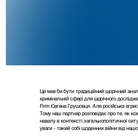
Це мав би бути традиційний щорічний аналі
кримінальній сфері для щорічного досліджен
Firm Євгена Грушовця. Але російська агрес
Тому наш партнер розповідає про те, як ко
навалу в контексті загальнополітичної сит
уваги - такий собі щоденник війни від наш