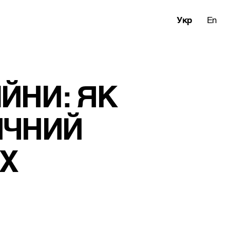
Укр
En
НИ: ЯК 
ЧНИЙ 
Х 