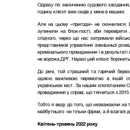
Одразу по закінченню судового засідання, 
годину клієнт вже сидів у мене в машині.
Але на цьому «пригоди» не скінчилися. В
зупинили на блок-пості, аби перевірити
слідчого, через що нас затримали військ
представників управління зовнішньої розв
кримінального провадження і в результаті
не ворожа ДРГ. Наразі цей клієнт боронить
До речі, той страшний та гарячий бере
однією важливою перемогою в іншій спр
українських міст. За нашим клопотанням О
провадження у справі, що тягнеться з 2015
Тобто я веду до того, що незважаючи на т
майбутнього не тільки фірми, а й взагалі
Квітень-травень 2022 року