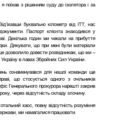
я поїхав з рішенням суду до ізолятора і за
ід’їхавши буквально кілометр від ІТТ, нас
 документи. Паспорт клієнта знаходився у
ові. Декілька годин ми чекали на прибуття
ідки. Дякувати, що при мені були матеріали
 це дозволило довести розвідникам, що ми –
 Україну в лавах Збройних Сил України.
зень ознаменувався для нашої команди ще
аві, що стосується одного з очільників
фіс Генерального прокурора нарешті закрив
 року,
через
відсутність складу злочину.
отальний хаос, повну відсутність розуміння
 держави, ми намагалися працювати.