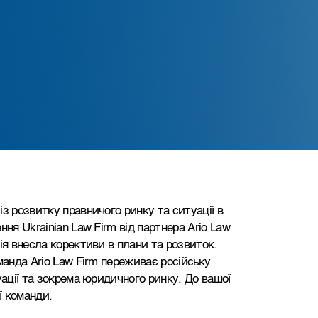
з розвитку правничого ринку та ситуації в
ня Ukrainian Law Firm від партнера Ario Law
ія внесла корективи в плани та розвиток.
манда Ario Law Firm переживає російську
уації та зокрема юридичного ринку. До вашої
ої команди.