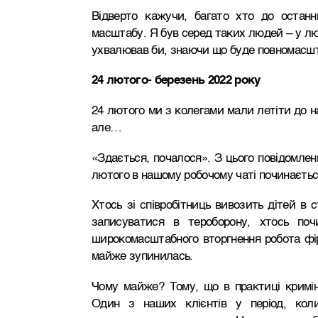
Відверто кажучи, багато хто до останн
масштабу. Я був серед таких людей – у лют
ухвалював би, знаючи що буде повномасшт
24 лютого- березень 2022 року
24 лютого ми з колегами мали летіти до на
але…
«Здається, почалося». З цього повідомленн
лютого в нашому робочому чаті починаєть
Хтось зі співробітниць вивозить дітей в с
записуватися в тероборону, хтось поч
широкомасштабного вторгнення робота фірми
майже зупинилась.
Чому майже? Тому, що в практиці кримін
Один з наших клієнтів у період, коли