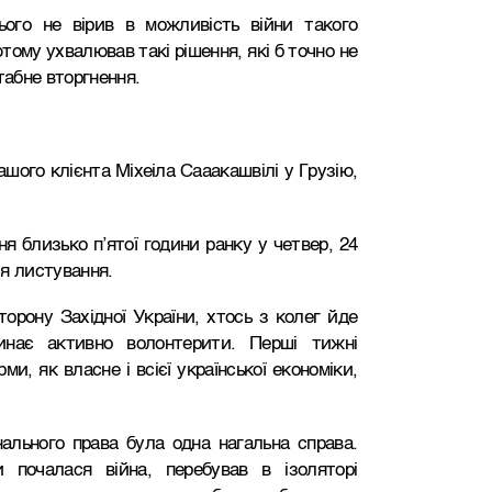
ього не вірив в можливість війни такого
ому ухвалював такі рішення, які б точно не
абне вторгнення.
шого клієнта Міхеіла Сааакашвілі у Грузію,
я близько п’ятої години ранку у четвер, 24
ся листування.
торону Західної України, хтось з колег йде
инає активно волонтерити. Перші тижні
, як власне і всієї української економіки,
ального права була одна нагальна справа.
 почалася війна, перебував в ізоляторі