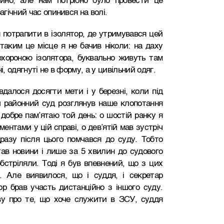
йно, але нам потрібно було провести це
агічний час опинився на волі.
 потрапити в ізолятор, де утримувався цей
таким це місце я не бачив ніколи: на даху
охороною ізолятора, буквально живуть там
і, одягнуті не в форму, а у цивільний одяг.
вдалося досягти мети і у березні, коли під
й районний суд розглянув наше клопотання
 добре пам’ятаю той день: о шостій ранку я
ентами у цій справі, о дев’ятій мав зустріч
разу після цього помчався до суду. Тобто
тав новини і лише за 5 хвилин до судового
бстріляли. Тоді я був впевнений, що з цих
. Але виявилося, що і суддя, і секретар
ор брав участь дистанційно з іншого суду.
ву про те, що хоче служити в ЗСУ, суддя