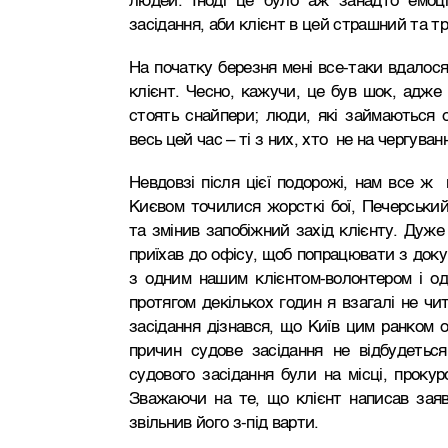
людей. Іноді це було аж занадто емоці
засідання, аби клієнт в цей страшний та тр
На початку березня мені все-таки вдалося
клієнт. Чесно, кажучи, це був шок, адже 
стоять снайпери; люди, які займаються 
весь цей час – ті з них, хто не на чергуванн
Невдовзі після цієї подорожі, нам все ж 
Києвом точилися жорсткі бої, Печерськи
та змінив запобіжний захід клієнту. Дуже
приїхав до офісу, щоб попрацювати з докум
з одним нашим клієнтом-волонтером і од
протягом декількох годин я взагалі не чи
засідання дізнався, що Київ цим ранком о
причин судове засідання не відбудеться
судового засідання були на місці, прокур
Зважаючи на те, що клієнт написав зая
звільнив його з-під варти.