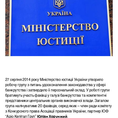
27 серпня 2014 року Міністерство юстиції України утворило
робочу групу з питань удосконалення законодавства у сфері
банкрутства і затвердило її персональний склад.
У роботі групи
братимуть участь фахівці у галузі банкрутства та компетентні
представники центральних органів виконавчої влади. Загалом
група налічуватиме 20 фахівців, серед яких – член ради комітету
з Конкурсного права Асоціації правників України, партнер ЮФ
“Аріо Кепітал Груп”
Юліан Хорунжий
.