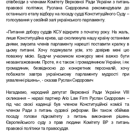
співбесіди з членами Комітету Верховної Ради України з питань
правової політики, Руслана Сидоровича рекомендували до
останнього етапу відбору на посаду судді Конституційного Суду –
голосування у сесійній залі українського парламенту.
«Питання добору суддів КСУ відкрите з початку року. На жаль,
лише Конституційна криза, що сколихнула нашу країну останніми
днями, змусила членів парламенту нарешті поставити крапку в
цьому питанні. Хочу подякувати усім, хто довірив мені цю
поважну місію. Будучи учасником конкурсу мені важко бути
незаангажованим. Проте, я є також і громадянином України, і як
громадянин, безвідносно до конкретних персоналій, хочу
побажати завтра українському парламенту мудрості при
ухваленні рішень», - сказав Руслан Сидорович
Нагадаємо, народний депутат Верховної Ради України VIII
скликання – наразі партнер Ario Law Firm Руслан Сидорович –
під час своєї каденції був членом Конституційної комісії та
членом Ради з питань судової реформи. Він також обіймав
посаду голови підкомітету з питань виконання рішень
Європейського суду з прав людини Комітету ВР з питань
правової політики та правосуддя.