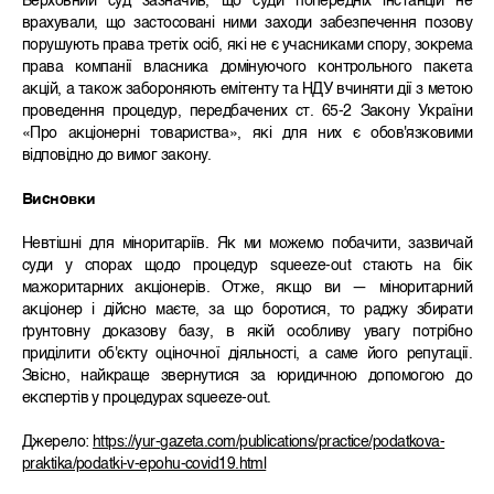
Верховний суд зазначив, що суди попередніх інстанцій не
врахували, що застосовані ними заходи забезпечення позову
порушують права третіх осіб, які не є учасниками спору, зокрема
права компанії власника домінуючого контрольного пакета
акцій, а також забороняють емітенту та НДУ вчиняти дії з метою
проведення процедур, передбачених ст. 65‑2 Закону України
«Про акціонерні товариства», які для них є обов'язковими
відповідно до вимог закону.
Висновки
Невтішні для міноритаріїв. Як ми можемо побачити, зазвичай
суди у спорах щодо процедур squeeze-out стають на бік
мажоритарних акціонерів. Отже, якщо ви — міноритарний
акціонер і дійсно маєте, за що боротися, то раджу збирати
ґрунтовну доказову базу, в якій особливу увагу потрібно
приділити об'єкту оціночної діяльності, а саме його репутації.
Звісно, найкраще звернутися за юридичною допомогою до
експертів у процедурах squeeze-out.
Джерело:
https://yur-gazeta.com/publications/practice/podatkova-
praktika/podatki-v-epohu-covid19.html