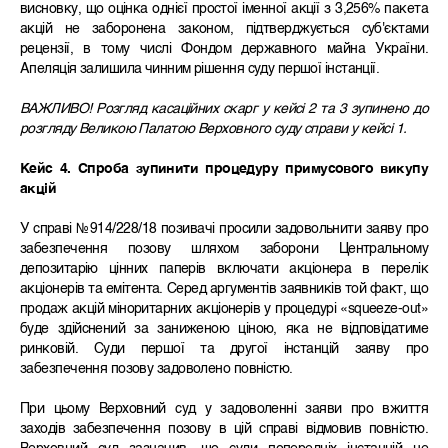
висновку, що оцінка однієї простої іменної акції з 3,256% пакета
акцій не заборонена законом, підтверджується суб'єктами
рецензії, в тому числі Фондом державного майна України.
Апеляція залишила чинним рішення суду першої інстанції.
ВАЖЛИВО! Розгляд касаційних скарг у кейсі 2 та 3 зупинено до
розгляду Великою Палатою Верховного суду справи у кейсі 1.
Кейс 4. Спроба зупинити процедуру примусового викупу
акцій
У справі №914/228/18 позивачі просили задовольнити заяву про
забезпечення позову шляхом заборони Центральному
депозитарію цінних паперів включати акціонера в перелік
акціонерів та емітента. Серед аргументів заявників той факт, що
продаж акцій міноритарних акціонерів у процедурі «squeeze-out»
буде здійснений за заниженою ціною, яка не відповідатиме
ринковій. Cуди першої та другої інстанцій заяву про
забезпечення позову задоволено повністю.
При цьому Верховний суд у задоволенні заяви про вжиття
заходів забезпечення позову в цій справі відмовив повністю.