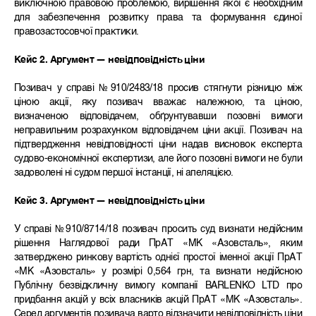
виключною правовою проблемою, вирішення якої є необхідним
для забезпечення розвитку права та формування єдиної
правозастосовчої практики.
Кейс 2. Аргумент — невідповідність ціни
Позивач у справі №910/2483/18 просив стягнути різницю між
ціною акції, яку позивач вважає належною, та ціною,
визначеною відповідачем, обґрунтувавши позовні вимоги
неправильним розрахунком відповідачем ціни акції. Позивач на
підтвердження невідповідності ціни надав висновок експерта
судово-економічної експертизи, але його позовні вимоги не були
задоволені ні судом першої інстанції, ні апеляцією.
Кейс 3. Аргумент — невідповідність ціни
У справі №910/8714/18 позивач просить суд визнати недійсним
рішення Наглядової ради ПрАТ «МК «Азовсталь», яким
затверджено ринкову вартість однієї простої іменної акції ПрАТ
«МК «Азовсталь» у розмірі 0,564 грн, та визнати недійсною
Публічну безвідкличну вимогу компанії BARLENKO LTD про
придбання акцій у всіх власників акцій ПрАТ «МК «Азовсталь».
Серед аргументів позивача варто відзначити невідповідність ціни