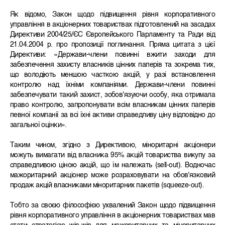
Як відомо, Закон щодо підвищення рівня корпоративного
управління в акціонерних товариствах підготовлений на засадах
Директиви 2004/25/ЄС Європейського Парламенту та Ради від
21.04.2004 р. про пропозиції поглинання. Пряма цитата з цієї
Директиви: «Держави-члени повинні вжити заходи для
забезпечення захисту власників цінних паперів та зокрема тих,
що володіють меншою часткою акцій, у разі встановлення
контролю над їхніми компаніями. Держави-члени повинні
забезпечувати такий захист, зобов'язуючи особу, яка отримала
право контролю, запропонувати всім власникам цінних паперів
певної компанії за всі їхні активи справедливу ціну відповідно до
загальної оцінки».
Таким чином, згідно з Директивою, міноритарні акціонери
можуть вимагати від власника 95% акцій товариства викупу за
справедливою ціною акцій, що їм належать (sell-out). Водночас
мажоритарний акціонер може розраховувати на обов'язковий
продаж акцій власниками міноритарних пакетів (squeeze-out).
Тобто за своєю філософією ухвалений Закон щодо підвищення
рівня корпоративного управління в акціонерних товариствах мав