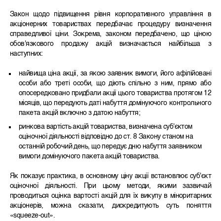
Закон щодо підвищення рівня корпоративного управління в
акціонерних товариствах передбачає процедуру визначення
справедливої ціни. Зокрема, законом передбачено, що ціною
обов'язкового продажу акцій визначається найбільша з
наступних:
найвища ціна акції, за якою заявник вимоги, його афілійовані
особи або треті особи, що діють спільно з ним, прямо або
опосередковано придбали акції цього товариства протягом 12
місяців, що передують даті набуття домінуючого контрольного
пакета акцій включно з датою набуття;
ринкова вартість акцій товариства, визначена суб'єктом
оціночної діяльності відповідно до ст. 8 Закону станом на
останній робочий день, що передує дню набуття заявником
вимоги домінуючого пакета акцій товариства.
Як показує практика, в основному ціну акції встановлює суб'єкт
оціночної діяльності. При цьому методи, якими зазвичай
проводиться оцінка вартості акцій для їх викупу в міноритарних
акціонерів, можна сказати, дискредитують суть поняття
«squeeze-out».