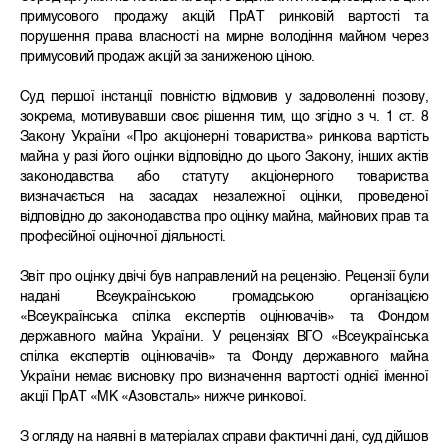
примусового продажу акцій ПрАТ ринковій вартості та
порушення права власності на мирне володіння майном через
примусовий продаж акцій за заниженою ціною.
Суд першої інстанції повністю відмовив у задоволенні позову,
зокрема, мотивувавши своє рішення тим, що згідно з ч. 1 ст. 8
Закону України «Про акціонерні товариства» ринкова вартість
майна у разі його оцінки відповідно до цього Закону, інших актів
законодавства або статуту акціонерного товариства
визначається на засадах незалежної оцінки, проведеної
відповідно до законодавства про оцінку майна, майнових прав та
професійної оціночної діяльності.
Звіт про оцінку двічі був направлений на рецензію. Рецензії були
надані Всеукраїнською громадською організацією
«Всеукраїнська спілка експертів оцінювачів» та Фондом
державного майна України. У рецензіях ВГО «Всеукраїнська
спілка експертів оцінювачів» та Фонду державного майна
України немає висновку про визначення вартості однієї іменної
акції ПрАТ «МК «Азовсталь» нижче ринкової.
З огляду на наявні в матеріалах справи фактичні дані, суд дійшов