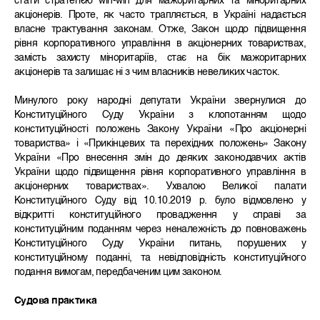
стати стратегією win-win для мажоритарних та міноритарних
акціонерів. Проте, як часто трапляється, в Україні надається
власне трактування законам. Отже, Закон щодо підвищення
рівня корпоративного управління в акціонерних товариствах,
замість захисту міноритаріїв, стає на бік мажоритарних
акціонерів та залишає ні з чим власників невеликих часток.
Минулого року народні депутати України звернулися до
Конституційного Суду України з клопотанням щодо
конституційності положень Закону України «Про акціонерні
товариства» і «Прикінцевих та перехідних положень» Закону
України «Про внесення змін до деяких законодавчих актів
України щодо підвищення рівня корпоративного управління в
акціонерних товариствах». Ухвалою Великої палати
Конституційного Суду від 10.10.2019 р. було відмовлено у
відкритті конституційного провадження у справі за
конституційним поданням через неналежність до повноважень
Конституційного Суду України питань, порушених у
конституційному поданні, та невідповідність конституційного
подання вимогам, передбаченим цим законом.
Судова практика