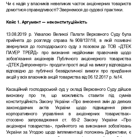
Чи є надія у власників невеликих часток акціонерних товариств
домогтися справедливості? Звернемося до судової практики.
Кейс 1. Аргумент — неконституційність
13.08.2019 р. Ухвалою Великої Палати Верховного Суду була
прийнята до розгляду справа №908/137/18, в якій позивачі
звернулися до господарського суду з позовом до ТОВ «ДТЕК
ПАУЕР ТРЕЙД» про визнання недійсними правочинів щодо
зобов'язання акціонерів Публічного акціонерного товариства
«ДТЕК Дніпроенерго» продати прості акції на вимогу відповідача
відповідно до публічної безвідкличної вимоги про придбання
акцій у всіх власників акцій товариства від 06.12.2017 р. №14.
Касаційний господарський суд у складі Верховного Суду дійшов
висновку про те, що можливість ставити під сумнів
конституційність Закону України «Про внесення змін до деяких
законодавчих актів України щодо підвищення рівня
корпоративного управління в акціонерних товариствах»
стосовно запровадження ст. 65‑2 Закону України «Про
акціонерні товариства», прийнятого на виконання зобов'язань
України за Угодою щодо імплементації положень Директиви, є