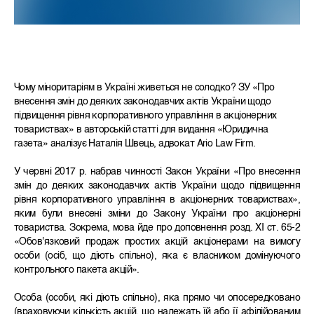
Чому міноритаріям в Україні живеться не солодко? ЗУ «Про
внесення змін до деяких законодавчих актів України щодо
підвищення рівня корпоративного управління в акціонерних
товариствах» в авторській статті для видання «Юридична
газета» аналізує Наталія Швець, адвокат Ario Law Firm.
У червні 2017 р. набрав чинності Закон України «Про внесення
змін до деяких законодавчих актів України щодо підвищення
рівня корпоративного управління в акціонерних товариствах»,
яким були внесені зміни до Закону України про акціонерні
товариства. Зокрема, мова йде про доповнення розд. XI ст. 65‑2
«Обов'язковий продаж простих акцій акціонерами на вимогу
особи (осіб, що діють спільно), яка є власником домінуючого
контрольного пакета акцій».
Особа (особи, які діють спільно), яка прямо чи опосередковано
(враховуючи кількість акцій, що належать їй або її афілійованим