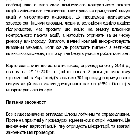
особам) вже є власником домінуючого контрольного пакета
акцій акціонерного товариства, має право на примусовий викуп
акцій у міноритарних акціонерів. Ця процедура називається
squeeze-out. Іншими словами, людина, володіючи однією акцією
підприємства, має продати цю акцію на вимогу власника
контрольного пакета акцій, а натомість отримати за це чесну
ринкову винагороду. Загалом, великі компанії використовують
вказаний механізм, коли хочуть розв'язати питання з великою
кількістю акціонерів, які по суті не беруть участі в роботі компанії.
Варто зазначити, що за статистикою, оприлюдненою у 2019 р.,
станом на 21.10.2019 р. (тобто понад 2 роки дії механізму
squeeze-out) в Україні відбулась вже 301 процедура примусового
викупу акцій власниками домінуючого пакета (95% і більше) у
міноритарних акціонерів.
Питання законності
Все вищезазначене виглядає цілком логічним та справедливим.
Проте на практиці у процедурах squeeze-out є спірні моменти. Це
визначення вартості акцій, яку отримують міноритарії, та взагалі
законність цієї процедури.