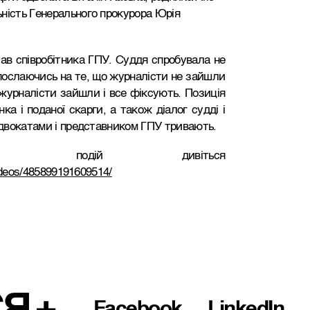
ність Генерального прокурора Юрія
лав співробітника ГПУ. Суддя спробувала не
 послаючись на те, що журналісти не зайшли
журналісти зайшли і все фіксують. Позиція
а і поданої скарги, а також діалог судді і
 адвокатами і представником ГПУ тривають.
 подій дивіться
videos/485899191609514/
СЯ