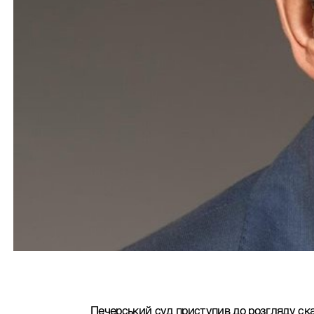
Печерський суд приступив до розгляду скар