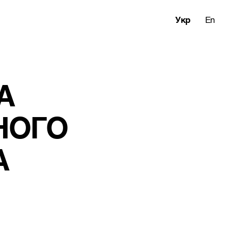
Укр
En
А 
НОГО 
А