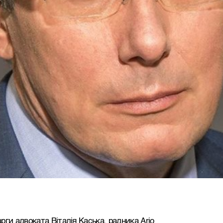
ги адвоката Віталія Каська, радника Ario