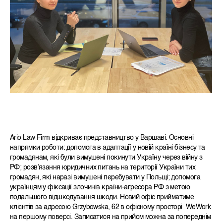
Ario Law Firm відкриває представництво у Варшаві. Основні
напрямки роботи: допомога в адаптації у новій країні бізнесу та
громадянам, які були вимушені покинути Україну через війну з
РФ; розв’язання юридичних питань на території України тих
громадян, які наразі вимушені перебувати у Польщі; допомога
українцям у фіксації злочинів країни-агресора РФ з метою
подальшого відшкодування шкоди. Новий офіс прийматиме
клієнтів за адресою Grzybowska, 62 в офісному просторі WeWork
на першому поверсі. Записатися на прийом можна за попереднім