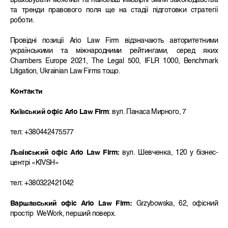
враховувати можливі та найбільш ймовірні зміни законодавства
та тренди правового поля ще на стадії підготовки стратегії
роботи.
Провідні позиції Ario Law Firm відзначають авторитетними
українськими та міжнародними рейтингами, серед яких
Chambers Europe 2021, The Legal 500, IFLR 1000, Benchmark
Litigation, Ukrainian Law Firms тощо.
Контакти
Київський офіс Ario Law Firm
: вул. Панаса Мирного, 7
тел: +380442475577
Львівський офіс Ario Law Firm:
вул. Шевченка, 120 у бізнес-
центрі «KIVSH»
тел: +380322421042
Варшавський офіс Ario Law Firm:
Grzybowska, 62, офісний
простір WeWork, перший поверх.