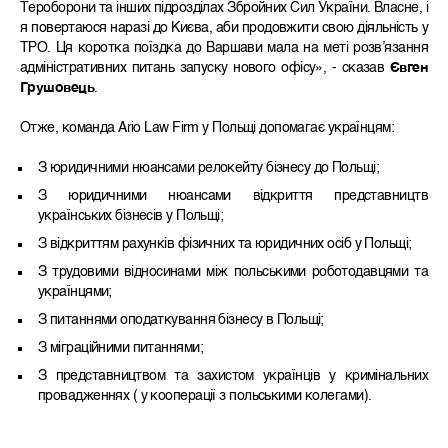
Тероборони та інших підрозділах Збройних Сил України. Власне, і
я повертаюся наразі до Києва, аби продовжити свою діяльність у
ТРО. Ця коротка поїздка до Варшави мала на меті розв’язання
адміністративних питань запуску нового офісу», - сказав
Євген
Грушовець
.
Отже, команда Ario Law Firm у Польщі допомагає українцям:
З юридичними нюансами релокейту бізнесу до Польщі;
З юридичними нюансами відкриття представництв
українських бізнесів у Польщі;
З відкриттям рахунків фізичних та юридичних осіб у Польщі;
З трудовими відносинами між польськими роботодавцями та
українцями;
З питаннями оподаткування бізнесу в Польщі;
З міграційними питаннями;
З представництвом та захистом українців у кримінальних
провадженнях ( у кооперації з польськими колегами).