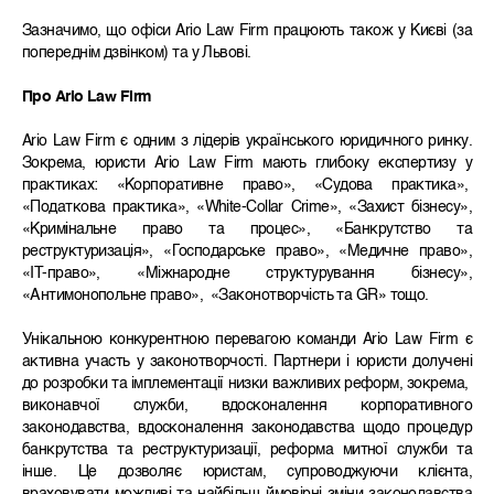
Зазначимо, що офіси Ario Law Firm працюють також у Києві (за
попереднім дзвінком) та у Львові.
Про Ario Law Firm
Ario Law Firm є одним з лідерів українського юридичного ринку.
Зокрема, юристи Ario Law Firm мають глибоку експертизу у
практиках: «Корпоративне право», «Судова практика»,
«Податкова практика», «White-Collar Crime», «Захист бізнесу»,
«Кримінальне право та процес», «Банкрутство та
реструктуризація», «Господарське право», «Медичне право»,
«IT-право», «Міжнародне структурування бізнесу»,
«Антимонопольне право», «Законотворчість та GR» тощо.
Унікальною конкурентною перевагою команди Ario Law Firm є
активна участь у законотворчості. Партнери і юристи долучені
до розробки та імплементації низки важливих реформ, зокрема,
виконавчої служби, вдосконалення корпоративного
законодавства, вдосконалення законодавства щодо процедур
банкрутства та реструктуризації, реформа митної служби та
інше. Це дозволяє юристам, супроводжуючи клієнта,