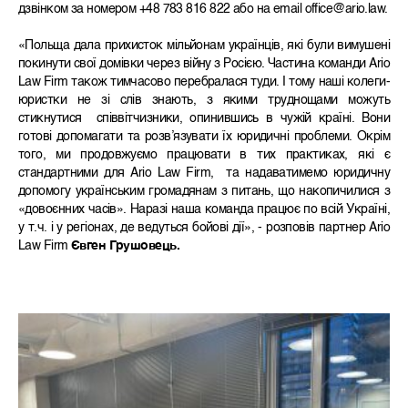
дзвінком за номером +48 783 816 822 або на email office@ario.law.
«Польща дала прихисток мільйонам українців, які були вимушені
покинути свої домівки через війну з Росією. Частина команди Ario
Law Firm також тимчасово перебралася туди. І тому наші колеги-
юристки не зі слів знають, з якими труднощами можуть
стикнутися співвітчизники, опинившись в чужій країні. Вони
готові допомагати та розв’язувати їх юридичні проблеми. Окрім
того, ми продовжуємо працювати в тих практиках, які є
стандартними для Ario Law Firm, та надаватимемо юридичну
допомогу українським громадянам з питань, що накопичилися з
«довоєнних часів». Наразі наша команда працює по всій Україні,
у т.ч. і у регіонах, де ведуться бойові дії», - розповів партнер Ario
Law Firm
Євген Грушовець.