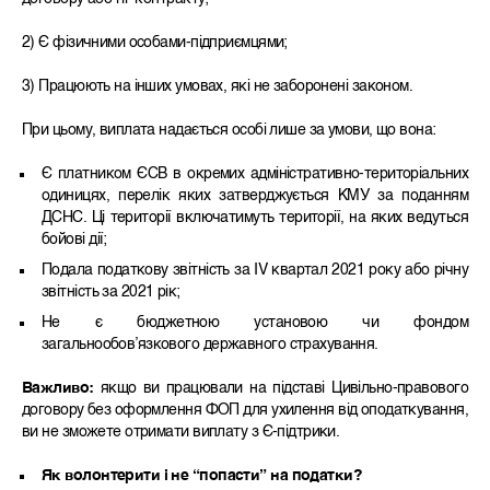
2) Є фізичними особами-підприємцями;
3) Працюють на інших умовах, які не заборонені законом.
При цьому, виплата надається особі лише за умови, що вона:
Є платником ЄСВ в окремих адміністративно-територіальних
одиницях, перелік яких затверджується КМУ за поданням
ДСНС. Ці території включатимуть території, на яких ведуться
бойові дії;
Подала податкову звітність за IV квартал 2021 року або річну
звітність за 2021 рік;
Не є бюджетною установою чи фондом
загальнообов’язкового державного страхування.
Важливо:
якщо ви працювали на підставі Цивільно-правового
договору без оформлення ФОП для ухилення від оподаткування,
ви не зможете отримати виплату з Є-підтрики.
Як волонтерити і не “попасти” на податки?