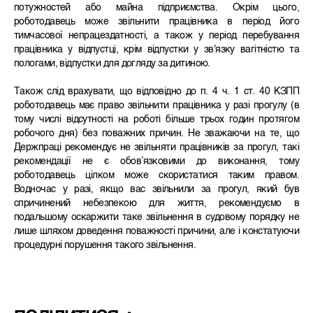
потужностей або майна підприємства. Окрім цього,
роботодавець може звільнити працівника в період його
тимчасової непрацездатності, а також у період перебування
працівника у відпустці, крім відпустки у зв'язку вагітністю та
пологами, відпустки для догляду за дитиною.
Також слід врахувати, що відповідно до п. 4 ч. 1 ст. 40 КЗПП
роботодавець має право звільнити працівника у разі прогулу (в
тому числі відсутності на роботі більше трьох годин протягом
робочого дня) без поважних причин. Не зважаючи на те, що
Держпраці рекомендує не звільняти працівників за прогул, такі
рекомендації не є обовʼязковими до виконання, тому
роботодавець цілком може скористатися таким правом.
Водночас у разі, якщо вас звільнили за прогул, який був
спричинений небезпекою для життя, рекомендуємо в
подальшому оскаржити таке звільнення в судовому порядку не
лише шляхом доведення поважності причини, але і констатуючи
процедурні порушення такого звільнення.