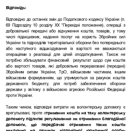
Відповідь:
Відповідно до останніх змін до Податкового кодексу України (п.
69 Підрозділу 10 розділу XX "Перехідні положення), операції з
добровільної передачі або відчуження коштів, товарів, у тому
числі підакцизних, надання послуг на користь Збройних сил
України та підрозділів територіальної оборони без попереднього
або наступного відшкодування їх вартості не вважаються
операціями з реалізації для цілей оподаткування. Також не
потрібно збільшувати фінансовий результат щодо сум коштів
або вартості товарів, які добровільно перераховані (передані)
Збройним силам України, ТрО, військовим частинам, іншим
військовим формуванням, що утримуються за рахунок коштів
державного бюджету, для потреб забезпечення оборони
держави у зв’язку з військовою агресією Російської Федерації
проти України.
Таким чином, відповідні витрати на волонтерську допомогу є
врегульовані, проте о
тримання коштів на таку волонтерську
допомогу підлягає регулюванню як отримання благодійної
допомоги, що передбачає отримання таких коштів
виключно на рахунок відповідної юридичної особи-