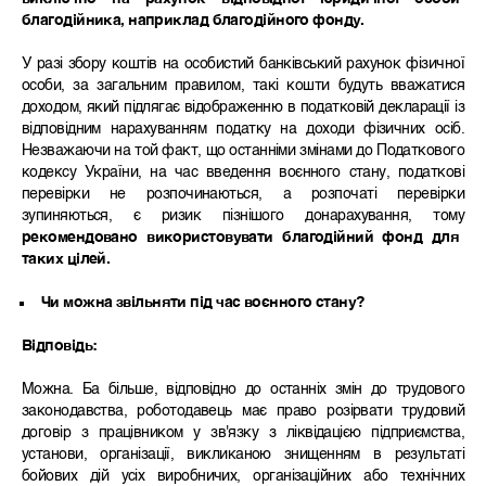
благодійника, наприклад благодійного фонду.
У разі збору коштів на особистий банківський рахунок фізичної
особи, за загальним правилом, такі кошти будуть вважатися
доходом, який підлягає відображенню в податковій декларації із
відповідним нарахуванням податку на доходи фізичних осіб.
Незважаючи на той факт, що останніми змінами до Податкового
кодексу України, на час введення воєнного стану, податкові
перевірки не розпочинаються, а розпочаті перевірки
зупиняються, є ризик пізнішого донарахування, тому
рекомендовано використовувати благодійний фонд для
таких цілей.
Чи можна звільняти під час воєнного стану?
Відповідь:
Можна. Ба більше, відповідно до останніх змін до трудового
законодавства, роботодавець має право розірвати трудовий
договір з працівником у зв'язку з ліквідацією підприємства,
установи, організації, викликаною знищенням в результаті
бойових дій усіх виробничих, організаційних або технічних