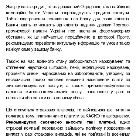
Якщо у вас є кредит, то як державний Ощадбанк, так і найбільші
комерційні банки України запроваджують кредитні канікули.
Тобто відстрочення погашення тіла боргу для своїх клієнтів.
Банки навіть не чекають від клієнтів надання довідки Торгово-
промислової палати України про настання форс-мажорних
обставин, як це найчастіше передбачено в договорі. Проте,
рекомендуємо перевірити актуальну інформацію та умови таких
канікул саме у вашому банку.
Також на час воєнного стану забороняється нарахування та
стягнення неустойки (штрафів, пені), інфляційних нарахувань,
процентів річних, нарахованих на заборгованість, утворену за
несвоєчасне та/або неповне внесення населенням плати за
житлово-комунальні послуги, а також припинення/зупинення
надання житлово-комунальних послуг населенню у разі їх
неоплати або оплати не в повному обсязі.
Що стосується страхових платежів, то найпоширеніше питання
полягає в тому: платити чи не платити за КАСКО та автоцивілку.
Рекомендуємо своєчасно вносити такі платежі
, адже
страхові компанії переважно займають політику продовження
виплат у разі страхових випадків, які не повʼязані із воєнними