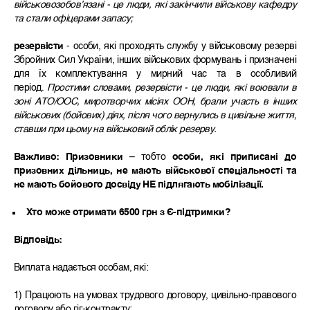
військовозобовʼязані - це люди, які закінчили військову кафедру
та стали офіцерами запасу;
резервісти
- особи, які проходять службу у військовому резерві
Збройних Сил України, інших військових формувань і призначені
для їх комплектування у мирний час та в особливий
період.
Простими словами, резервісти - це люди, які воювали в
зоні АТО/ООС, миротворчих місіях ООН, брали участь в інших
військових (бойових) діях, після чого вернулись в цивільне життя,
ставши при цьому на військовий облік резерву.
Важливо: Призовники
– тобто
особи, які приписані до
призовних дільниць, не мають військової спеціальності та
не мають бойового досвіду НЕ підлягають мобілізації.
Хто може отримати 6500 грн з Є-підтримки?
Відповідь:
Виплата надається особам, які:
1) Працюють на умовах трудового договору, цивільно-правового
договору або гіг-контракту;