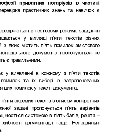
фесії приватних нотаріусів в частині
перевірка практичних знань та навичок є
перевіряються в тестовому режимі: завдання
адається у вигляді п’яти текстів різних
й з яких містить п’ять помилок змістового
нотаріального документа пропонуються не
ять є правильними.
ає у виявленні в кожному з п’яти текстів
 помилок та їх виборі із запропонованих
я цих помилок у тексті документа.
 п’яти окремих текстів з описом конкретних
жної задачі пропонується п’ять варіантів
оцінюється системою в п’ять балів, решта –
 хибності аргументації тощо. Неправильні
в.