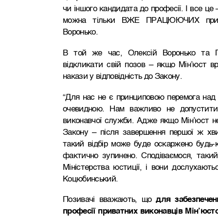
чи іншого кандидата до професії. І все це 
можна тільки ВЖЕ ПРАЦЮЮЧИХ приват
Воронько.
В той же час, Олексій Воронько та П
відкликати свій позов – якщо Мін’юст вр
накази у відповідність до Закону.
“Для нас не є принциповою перемога над М
очевидною. Нам важливо не допустити
виконавчої служби. Адже якщо Мін’юст не 
Закону – після завершення першої ж хви
такий відбір може буде оскаржено будь-
фактично зупинено. Сподіваємося, такий
Міністерства юстиції, і вони дослухають
Коцюбинський.
Позивачі вважають, що
для забезпечен
професії приватних виконавців Мін’юс