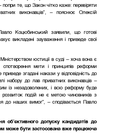
– попри те, що Закон чітко каже: перевіряти
них виконавців”, – пояснює Олексій
авло Коцюбинський заявили, що готові
ахує викладені зауваження і приведе свої
іністерством юстиції в суді – хоча вона є
 спотворення мети і принципів реформи
приведе згадані накази у відповідність до
лі набору до лав приватних виконавців –
ким із незадоволених, і всю реформу буде
 розвиток подій не є метою чиновників з
ся до наших вимог”, – сподівається Павло
ня об’єктивного допуску кандидатів до
том може бути застосована вже працююча