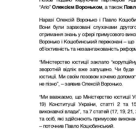
Позов подано керуючим партнером Адв
“Ario”
Олексієм Вороньком
, а також
Павл
Наразі Олексій Воронько і Павло Коцюби
Вони були зараховані слухачами другого
отримання знань у сфері примусового викон
Воронько і Коцюбинський переконані – що 
об’єктивність та незаангажованість рефор
“Міністерство юстиції заклало “корупційн
зворотній відлік вже запущено. Чи буде 
юстиції. Ми своїм позовом хочемо допомо
не пізно”, – заявив Олексій Воронько.
“Ми вважаємо, що Міністерство юстиції Ук
19) Конституції України, статті 2 та 1
виконавчої влади”, та 7 статей (17, 19, 21,
та осіб, які здійснюють примусове виконан
– поточнив Павло Коцюбинський.