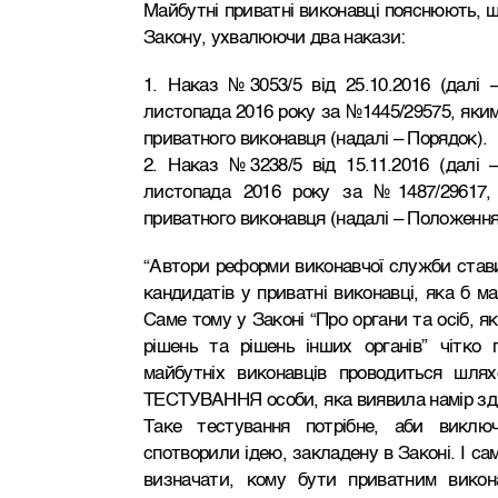
Майбутні приватні виконавці пояснюють, щ
Закону, ухвалюючи два накази:
1. Наказ №3053/5 від 25.10.2016 (далі 
листопада 2016 року за №1445/29575, яки
приватного виконавця (надалі – Порядок).
2. Наказ №3238/5 від 15.11.2016 (далі 
листопада 2016 року за №1487/29617,
приватного виконавця (надалі – Положення
“Автори реформи виконавчої служби стави
кандидатів у приватні виконавці, яка б 
Саме тому у Законі “Про органи та осіб, 
рішень та рішень інших органів” чітко 
майбутніх виконавців проводиться 
ТЕСТУВАННЯ особи, яка виявила намір зді
Таке тестування потрібне, аби викл
спотворили ідею, закладену в Законі. І сам
визначати, кому бути приватним викон