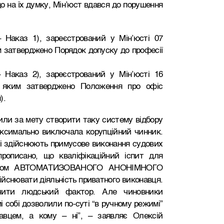
о на їх думку, Мін’юст вдався до порушення
– Наказ 1), зареєстрований у Мін’юсті 07
м затверджено Порядок допуску до професії
– Наказ 2), зареєстрований у Мін’юсті 16
 яким затверджено Положення про офіс
).
ли за мету створити таку систему відбору
максимально виключала корупційний чинник.
які здійснюють примусове виконання судових
прописано, що кваліфікаційний іспит для
шляхом АВТОМАТИЗОВАНОГО АНОНІМНОГО
йснювати діяльність приватного виконавця.
ючити людський фактор. Але чиновники
і собі дозволили по-суті “в ручному режимі”
авцем, а кому – ні”, – заявляє Олексій