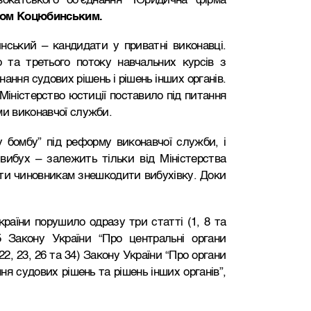
окатського об’єднання “Юридична фірма
ом Коцюбинським.
нський – кандидати у приватні виконавці.
 та третього потоку навчальних курсів з
ання судових рішень і рішень інших органів.
Міністерство юстиції поставило під питання
ми виконавчої служби.
у бомбу” під реформу виконавчої служби, і
вибух – залежить тільки від Міністерства
гти чиновникам знешкодити вибухівку. Доки
раїни порушило одразу три статті (1, 8 та
5 Закону України “Про центральні органи
 22, 23, 26 та 34) Закону України “Про органи
ня судових рішень та рішень інших органів”,