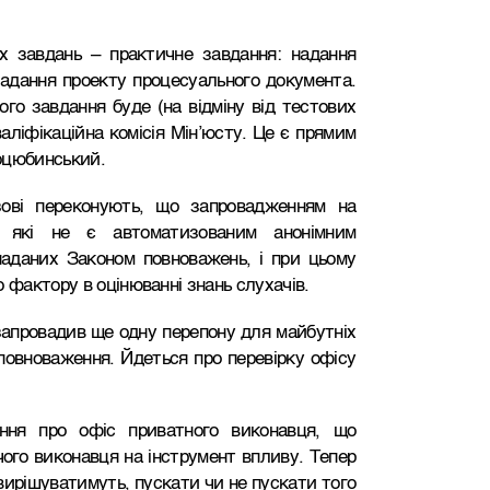
х завдань – практичне завдання: надання
кладання проекту процесуального документа.
го завдання буде (на відміну від тестових
аліфікаційна комісія Мін’юсту. Це є прямим
оцюбинський.
ові переконують, що запровадженням на
ь, які не є автоматизованим анонімним
аданих Законом повноважень, і при цьому
 фактору в оцінюванні знань слухачів.
 запровадив ще одну перепону для майбутніх
повноваження. Йдеться про перевірку офісу
ння про офіс приватного виконавця, що
ого виконавця на інструмент впливу. Тепер
вирішуватимуть, пускати чи не пускати того