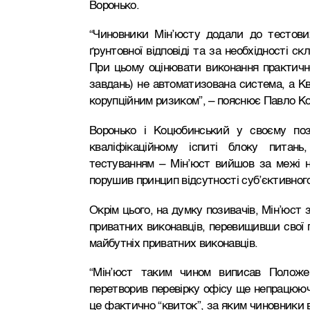
Воронько.
“Чиновники Мін’юсту додали до тестови
ґрунтовної відповіді та за необхідності с
При цьому оцінювати виконання практично
завдань) не автоматизована система, а Кв
корупційним ризиком”, – пояснює Павло К
Воронько і Коцюбинський у своєму поз
кваліфікаційному іспиті блоку питан
тестуванням – Мін’юст вийшов за межі н
порушив принцип відсутності суб’єктивного
Окрім цього, на думку позивачів, Мін’юст
приватних виконавців, перевищивши свої 
майбутніх приватних виконавців.
“Мін’юст таким чином виписав Положе
перетворив перевірку офісу ще непрацююч
це фактично “квиток”, за яким чиновники 