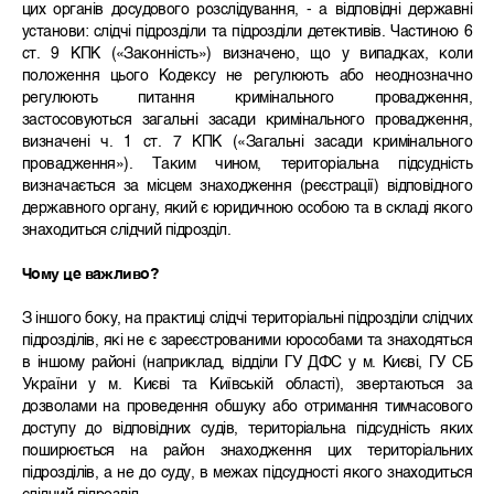
цих органів досудового розслідування, - а відповідні державні
установи: слідчі підрозділи та підрозділи детективів. Частиною 6
ст. 9 КПК («Законність») визначено, що у випадках, коли
положення цього Кодексу не регулюють або неоднозначно
регулюють питання кримінального провадження,
застосовуються загальні засади кримінального провадження,
визначені ч. 1 ст. 7 КПК («Загальні засади кримінального
провадження»). Таким чином, територіальна підсудність
визначається за місцем знаходження (реєстрації) відповідного
державного органу, який є юридичною особою та в складі якого
знаходиться слідчий підрозділ.
Чому це важливо?
З іншого боку, на практиці слідчі територіальні підрозділи слідчих
підрозділів, які не є зареєстрованими юрособами та знаходяться
в іншому районі (наприклад, відділи ГУ ДФС у м. Києві, ГУ СБ
України у м. Києві та Київській області), звертаються за
дозволами на проведення обшуку або отримання тимчасового
доступу до відповідних судів, територіальна підсудність яких
поширюється на район знаходження цих територіальних
підрозділів, а не до суду, в межах підсудності якого знаходиться