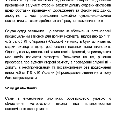
У свою чергу суд частково задовольнив скаргу та дозволив
проведення за участі сторони захисту допиту судових експертів
щодо обставин проведення дослідження та фактичних даних,
здобутих під час проведення комісійної судово-економічної
експертизи, а також зроблених за її результатами висновків.
Cлідча суддя зазначила, що зважає на обмеження, встановлені
процесуальним законом для допиту експерта і відповідно до п. 11
ч. 2
ст. 65 КПК України
(«Свідок») не можуть бути допитані як
свідки експерти щодо роз`яснення наданих ними висновків.
Однак у своєму клопотанні захист навів відомості, з приводу яких
має намір допитати експерта. Зважаючи на це, рішення
прокурора про відмову стороні захисту в проведенні слідчої дії -
допиту, є необґрунтованим та постановленим без додержання
вимог ч.5
ст.110 КПК України
(«Процесуальні рішення»), а тому
його слід скасувати.
Чому це важливо?
Саме в економічних злочинах, обов'язковою умовою є
обчислення матеріальної шкоди, яка встановлюється
економічною експертизою.