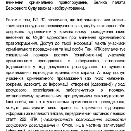
вчинення кримінальних правопорушень, Велика палата
Верховного Суду вважає необґрунтованим.
Разом з тим, ВП ВС зазначила, що інформацією, яка містить
таємницю досудового розслідування, є та, яку було створено або
одержано відповідачем у кримінальному провадженні після
внесення до ЄРДР відомостей про вчинення кримінального
правопорушення. Доступ до такої інформації мають учасники
кримінального провадження та інші особи. Так, КПК регламентує
спеціальний порядок доступу (ознайомлення) учасників
кримінального провадження з інформацією, створеною
(одержаною) у ході досудового розслідування та судового
провадження відповідної кримінальної справи. А тому доступ
учасників кримінального провадження (до яких належить,
зокрема, адвокат), до інформації, створеної (одержаної) у ході
досудового розслідування, забезпечується в порядку,
встановленому кримінальним процесуальним законодавством.
Інші особи, які не є учасниками кримінального провадження,
можуть реалізувати своє право на отримання відповідної
інформації за наявності підстав, передбачених частиною першою
статті 222 КПК (
«Недопустимість розголошення відомостей
досудового розслідування»).
Отже, інша частина запитуваної