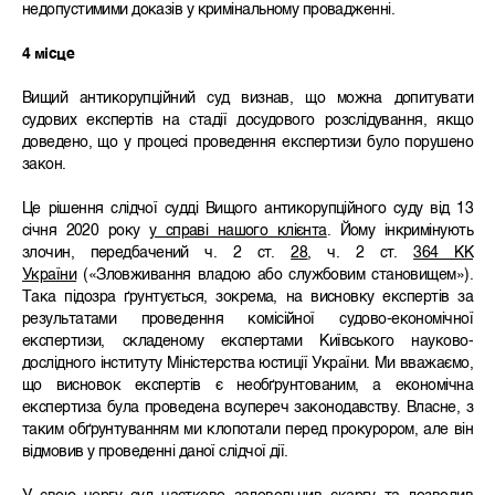
недопустимими доказів у кримінальному провадженні.
4 місце
Вищий антикорупційний суд визнав, що можна допитувати
судових експертів на стадії досудового розслідування, якщо
доведено, що у процесі проведення експертизи було порушено
закон.
Це рішення слідчої судді Вищого антикорупційного суду від 13
січня 2020 року
у справі нашого клієнта
. Йому інкримінують
злочин, передбачений ч. 2 ст.
28
, ч. 2 ст.
364 КК
України
(«Зловживання владою або службовим становищем»).
Така підозра ґрунтується, зокрема, на висновку експертів за
результатами проведення комісійної судово-економічної
експертизи, складеному експертами Київського науково-
дослідного інституту Міністерства юстиції України. Ми вважаємо,
що висновок експертів є необґрунтованим, а економічна
експертиза була проведена всупереч законодавству. Власне, з
таким обґрунтуванням ми клопотали перед прокурором, але він
відмовив у проведенні даної слідчої дії.