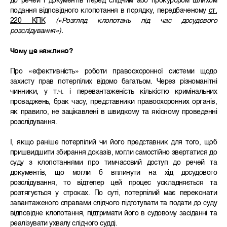
до речей і документів перед слідчим або прокурором шляхом
подання відповідного клопотання в порядку, передбаченому
ст.
220 КПК
(«Розгляд клопотань під час досудового
розслідування»).
Чому це важливо?
Про «ефективність» роботи правоохоронної системи щодо
захисту прав потерпілих відомо багатьом. Через різноманітні
чинники, у т.ч. і перевантаженість кількістю кримінальних
проваджень, брак часу, представники правоохоронних органів,
як правило, не зацікавлені в швидкому та якісному проведенні
розслідування.
І, якщо раніше потерпілий чи його представник для того, щоб
пришвидшити збирання доказів, могли самостійно звертатися до
суду з клопотаннями про тимчасовий доступ до речей та
документів, що могли б вплинути на хід досудового
розслідування, то відтепер цей процес ускладняється та
розтягується у строках. По суті, потерпілий має переконати
завантаженого справами слідчого підготувати та подати до суду
відповідне клопотання, підтримати його в судовому засіданні та
реалізувати ухвалу слідчого судді.