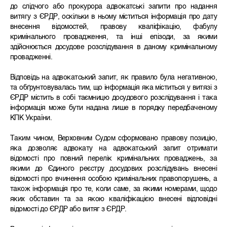
до слідчого або прокурора адвокатські запити про надання
витягу з ЄРДР, оскільки в ньому міститься інформація про дату
внесення відомостей, правову кваліфікацію, фабулу
кримінального провадження, та інші епізоди, за якими
здійснюється досудове розслідування в даному кримінальному
провадженні.
Відповідь на адвокатський запит, як правило була негативною,
та обґрунтовувалась тим, що інформація яка міститься у витязі з
ЄРДР містить в собі таємницю досудового розслідування і така
інформація може бути надана лише в порядку передбаченому
КПК України.
Таким чином, Верховним Судом сформовано правову позицію,
яка дозволяє адвокату на адвокатський запит отримати
відомості про повний перелік кримінальних проваджень, за
якими до Єдиного реєстру досудових розслідувань внесені
відомості про вчинення особою кримінальних правопорушень, а
також інформація про те, коли саме, за якими номерами, щодо
яких обставин та за якою кваліфікацією внесені відповідні
відомості до ЄРДР або витяг з ЄРДР.