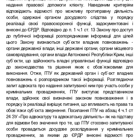
надання правової допомоги клієнту.
Наведеним критеріям
відповідають відомості про можливу протиправну діяльність
особи, одержані органом досудового слідства у порядку
реалізації своєї правоохоронної функції, задокументовані і
внесені до ЄРДР.
Відповідно до п. 1 ч.1 ст. 13 Закону про доступ
до публічної інформації розпорядниками інформації для цілей
цього Закону визнаються суб`єкти владних повноважень -
органи державної влади, інші державні органи, органи місцевого
самоврядування, органи влади Автономної Республіки Крим, інші
суб`єкти, що здійснюють владні управлінські функції відповідно
до законодавства та рішення яких є обов`язковими для
виконання.
Отже, ГПУ як державний орган і суб`єкт владних
повноважень є розпорядником такої інформації.
Розглядаючи
запит адвоката про надання запитуваної ним про участь особи у
кримінальних провадженнях, ГПУ виступає представником
влади, здійснює свої визначені законом повноваження і в
порядку їх реалізації вирішує питання, що впливають на права та
обов`язки суб`єкта звернення. Посилання ГПУ на абзац 4 ч.1 ст
24 ЗУ «Про адвокатуру та адвокатську діяльність» як на підставу
для відмови без значення про те, що ГПУ стосовно запитуваної
особи провадиться досудове розслідування у кримінальних
провадженнях, за якими до ЄРДР внесені відомості про