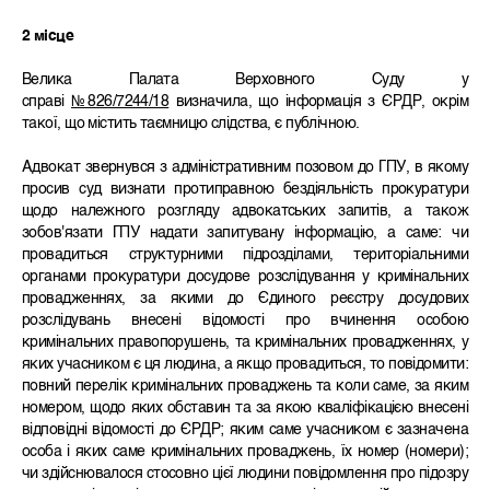
2 місце
Велика Палата Верховного Суду у
справі
№826/7244/18
визначила, що інформація з ЄРДР, окрім
такої, що містить таємницю слідства, є публічною.
Адвокат звернувся з адміністративним позовом до ГПУ, в якому
просив суд визнати протиправною бездіяльність прокуратури
щодо належного розгляду адвокатських запитів, а також
зобов'язати ГПУ надати запитувану інформацію, а саме: чи
провадиться структурними підрозділами, територіальними
органами прокуратури досудове розслідування у кримінальних
провадженнях, за якими до Єдиного реєстру досудових
розслідувань внесені відомості про вчинення особою
кримінальних правопорушень, та кримінальних провадженнях, у
яких учасником є ця людина, а якщо провадиться, то повідомити:
повний перелік кримінальних проваджень та коли саме, за яким
номером, щодо яких обставин та за якою кваліфікацією внесені
відповідні відомості до ЄРДР; яким саме учасником є зазначена
особа і яких саме кримінальних проваджень, їх номер (номери);
чи здійснювалося стосовно цієї людини повідомлення про підозру