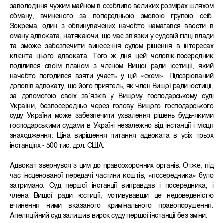
заволодіння чужим майном в особливо великих розмірах шляхом
обману, вчиненого за попередньою змовою групою осіб.
Зокрема, один з обвинувачених начебто намагався ввести в
оману адвоката, натякаючи, що має зв'язки у судовій гілці влади
та зможе забезпечити винесення судом рішення в інтересах
клієнта цього адвоката. Того ж дня цей чоловік-посередник
поділився своїм планом з членом Вищої ради юстиції, який
начебто погодився взяти участь у цій «схемі». Підозрюваний
доповів адвокату, що його приятель, як член Вищої ради юстиції,
за допомогою своїх зв`язків у Вищому господарському суді
України, безпосередньо через голову Вищого господарського
суду України може забезпечити ухвалення рішень будь-якими
господарськими судами в Україні незалежно від інстанції і місця
знаходження. Ціна вирішення питання адвоката в усіх трьох
інстанціях - 500 тис. дол. США.
Адвокат звернувся з цим до правоохоронних органів. Отже, під
час інсценованої передачі частини коштів, «посередника» було
затримано. Суд першої інстанції виправдав і посередника, і
члена Вищої ради юстиції, мотивувавши це недоведеністю
вчинення ними вказаного кримінального правопорушення.
Апеляційний суд залишив вирок суду першої інстанції без зміни.