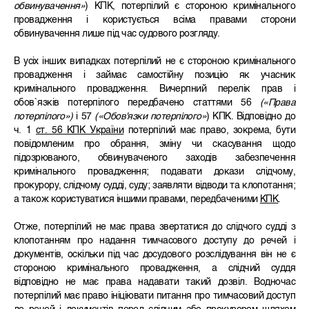
обвинувачення»
) КПК, потерпілий є стороною кримінального
провадження і користується всіма правами сторони
обвинувачення лише під час судового розгляду.
В усіх інших випадках потерпілий не є стороною кримінального
провадження і займає самостійну позицію як учасник
кримінального провадження. Вичерпний перелік прав і
обов`язків потерпілого передбачено статтями 56
(«Права
потерпілого»)
і 57
(«Обов'язки потерпілого»
) КПК. Відповідно до
ч. 1
ст. 56 КПК України
потерпілий має право, зокрема, бути
повідомленим про обрання, зміну чи скасування щодо
підозрюваного, обвинуваченого заходів забезпечення
кримінального провадження; подавати докази слідчому,
прокурору, слідчому судді, суду; заявляти відводи та клопотання;
а також користуватися іншими правами, передбаченими
КПК
.
Отже, потерпілий не має права звертатися до слідчого судді з
клопотанням про надання тимчасового доступу до речей і
документів, оскільки під час досудового розслідування він не є
стороною кримінального провадження, а слідчий суддя
відповідно не має права надавати такий дозвіл. Водночас
потерпілий має право ініціювати питання про тимчасовий доступ