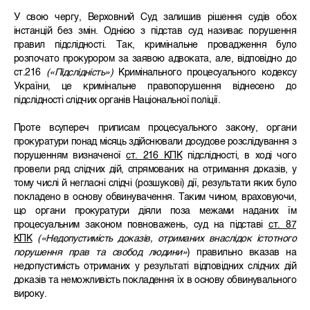
У свою чергу, Верховний Суд залишив рішення судів обох
інстанцій без змін. Однією з підстав суд називає порушення
правил підслідності. Так, кримінальне провадження було
розпочато прокурором за заявою адвоката, але, відповідно до
ст.216
(«Підслідність»)
Кримінального процесуального кодексу
України, це кримінальне правопорушення віднесено до
підслідності слідчих органів Національної поліції.
Проте всупереч приписам процесуального закону, органи
прокуратури понад місяць здійснювали досудове розслідування з
порушенням визначеної
ст. 216 КПК
підслідності, в ході чого
провели ряд слідчих дій, спрямованих на отримання доказів, у
тому числі й негласні слідчі (розшукові) дії, результати яких було
покладено в основу обвинувачення. Таким чином, враховуючи,
що органи прокуратури діяли поза межами наданих їм
процесуальним законом повноважень, суд на підставі
ст. 87
КПК
(«Недопустимість доказів, отриманих внаслідок істотного
порушення прав та свобод людини»
) правильно вказав на
недопустимість отриманих у результаті відповідних слідчих дій
доказів та неможливість покладення їх в основу обвинувального
вироку.