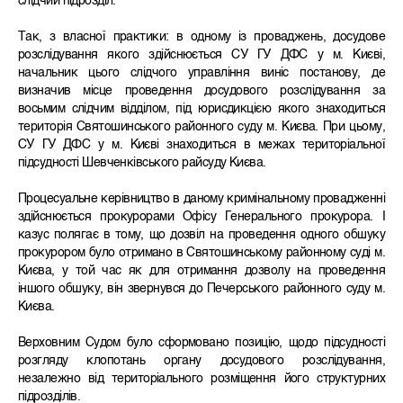
слідчий підрозділ.
Так, з власної практики: в одному із проваджень, досудове
розслідування якого здійснюється СУ ГУ ДФС у м. Києві,
начальник цього слідчого управління виніс постанову, де
визначив місце проведення досудового розслідування за
восьмим слідчим відділом, під юрисдикцією якого знаходиться
територія Святошинського районного суду м. Києва. При цьому,
СУ ГУ ДФС у м. Києві знаходиться в межах територіальної
підсудності Шевченківського райсуду Києва.
Процесуальне керівництво в даному кримінальному провадженні
здійснюється прокурорами Офісу Генерального прокурора. І
казус полягає в тому, що дозвіл на проведення одного обшуку
прокурором було отримано в Святошинському районному суді м.
Києва, у той час як для отримання дозволу на проведення
іншого обшуку, він звернувся до Печерського районного суду м.
Києва.
Верховним Судом було сформовано позицію, щодо підсудності
розгляду клопотань органу досудового розслідування,
незалежно від територіального розміщення його структурних
підрозділів.