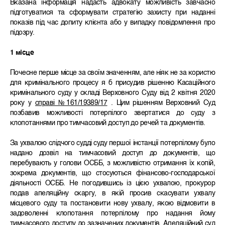
Вказана інформація надасть адвокату можливість завчасно
підготуватися та сформувати стратегію захисту при наданні
показів під час допиту клієнта або у випадку повідомлення про
підозру.
1 місце
Почесне перше місце за своїм значенням, але ніяк не за користю
для кримінального процесу я б присудив рішенню Касаційного
кримінального суду у складі Верховного Суду від 2 квітня 2020
року у
справі №161/19389/17
. Цим рішенням Верховний Суд
позбавив можливості потерпілого звертатися до суду з
клопотаннями про тимчасовий доступ до речей та документів.
За ухвалою слідчого судді суду першої інстанції потерпілому було
надано дозвіл на тимчасовий доступ до документів, що
перебувають у голови ОСББ, з можливістю отримання їх копій,
зокрема документів, що стосуються фінансово-господарської
діяльності ОСББ. Не погодившись із цією ухвалою, прокурор
подав апеляційну скаргу, в якій просив скасувати ухвалу
місцевого суду та постановити нову ухвалу, якою відмовити в
задоволенні клопотання потерпілому про надання йому
тимчасового доступу до зазначених документів. Апеляційний суд