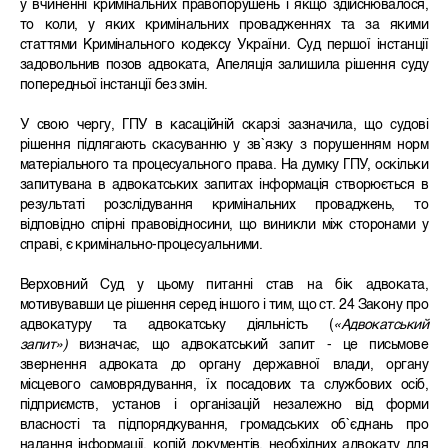
у вчиненні кримінальних правопорушень і якщо здійснювалося,
то коли, у яких кримінальних провадженнях та за якими
статтями Кримінального кодексу України. Суд першої інстанції
задовольнив позов адвоката, Апеляція залишила рішення суду
попередньої інстанції без змін.
У свою чергу, ГПУ в касаційній скарзі зазначила, що судові
рішення підлягають скасуванню у зв`язку з порушенням норм
матеріального та процесуального права. На думку ГПУ, оскільки
запитувана в адвокатських запитах інформація створюється в
результаті розслідування кримінальних проваджень, то
відповідно спірні правовідносини, що виникли між сторонами у
справі, є кримінально-процесуальними.
Верховний Суд у цьому питанні став на бік адвоката,
мотивувавши це рішення серед іншого і тим, що ст. 24 Закону про
адвокатуру та адвокатську діяльність (
«Адвокатський
запит»)
визначає, що адвокатський запит - це письмове
звернення адвоката до органу державної влади, органу
місцевого самоврядування, їх посадових та службових осіб,
підприємств, установ і організацій незалежно від форми
власності та підпорядкування, громадських об`єднань про
надання інформації, копій документів, необхідних адвокату для