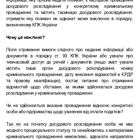
інформації, яку просив надати позивач, є наслідком проведення
досудового розслідування у конкретному кримінальному
провадженні та містить таємницю досудового розслідування,
отримати яку позивач як адвокат може виключно в порядку,
визначеному КПК України
Чому це важливо?
Після отримання вимоги слідчого про надання інформації або
документів в порядку ст. 93 КПК України або ухвали про
тимчасовий доступ до речей і документів (якщо зміст ухвали
містить лише орган досудового розслідування, номер
кримінального провадження, дату внесення відомостей в ЄРДР
та правову кваліфікацію), постає питання про отримання
відомостей щодо обставин, за якими здійснюється досудове
розслідування у кримінальному провадженні.
Чи не здійснюється вказане провадження відносно конкретної
особи або підприємства щодо ухилення від сплати податків?
Так як на початку досудового розслідування особа не має
жодного процесуального статусу та ознайомитись з матеріалами
кримінального провадження неможливо, адвокати направляли