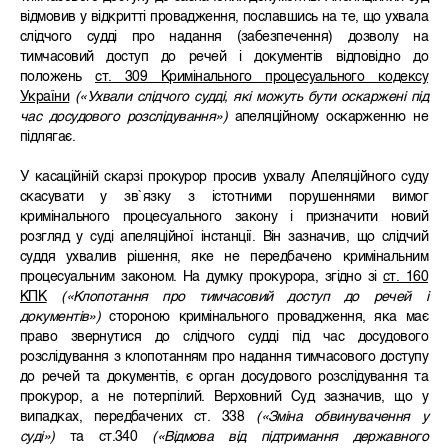
відмовив у відкритті провадження, пославшись на те, що ухвала
слідчого судді про надання (забезпечення) дозволу на
тимчасовий доступ до речей і документів відповідно до
положень
ст. 309 Кримінального процесуального кодексу
України
(«Ухвали слідчого судді, які можуть бути оскаржені під
час досудового розслідування»)
апеляційному оскарженню не
підлягає.
У касаційній скарзі прокурор просив ухвалу Апеляційного суду
скасувати у зв`язку з істотними порушеннями вимог
кримінального процесуального закону і призначити новий
розгляд у суді апеляційної інстанції. Він зазначив, що слідчий
суддя ухвалив рішення, яке не передбачено кримінальним
процесуальним законом. На думку прокурора, згідно зі
ст. 160
КПК
(«Клопотання про тимчасовий доступ до речей і
документів»)
стороною кримінального провадження, яка має
право звернутися до слідчого судді під час досудового
розслідування з клопотанням про надання тимчасового доступу
до речей та документів, є орган досудового розслідування та
прокурор, а не потерпілий. Верховний Суд зазначив, що у
випадках, передбачених ст. 338
(«Зміна обвинувачення у
суді»)
та ст.340
(«Відмова від підтримання державного