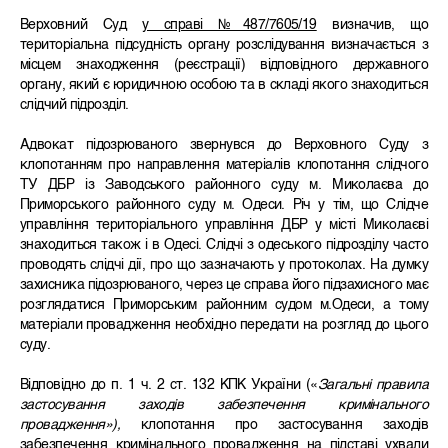
Верховний Суд
у справі №487/7605/19
визначив, що
територіальна підсудність органу розслідування визначається з
місцем знаходження (реєстрації) відповідного державного
органу, який є юридичною особою та в складі якого знаходиться
слідчий підрозділ.
Адвокат підозрюваного звернувся до Верховного Суду з
клопотанням про направлення матеріалів клопотання слідчого
ТУ ДБР із Заводського районного суду м. Миколаєва до
Приморського районного суду м. Одеси. Річ у тім, що Слідче
управління територіального управління ДБР у місті Миколаєві
знаходиться також і в Одесі. Слідчі з одеського підрозділу часто
проводять слідчі дії, про що зазначають у протоколах. На думку
захисника підозрюваного, через це справа його підзахисного має
розглядатися Приморським районним судом м.Одеси, а тому
матеріали провадження необхідно передати на розгляд до цього
суду.
Відповідно до п. 1 ч. 2 ст. 132 КПК України («
Загальні правила
застосування заходів забезпечення кримінального
провадження»),
клопотання про застосування заходів
забезпечення кримінального провадження на підставі ухвали