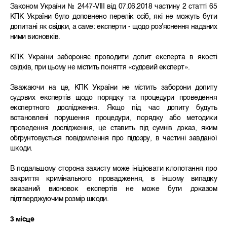
Законом України № 2447-VIII від 07.06.2018 частину 2 статті 65
КПК України було доповнено перелік осіб, які не можуть бути
допитані як свідки, а саме: експерти - щодо роз'яснення наданих
ними висновків.
КПК України забороняє проводити допит експерта в якості
свідків, при цьому не містить поняття «судовий експерт».
Зважаючи на це, КПК України не містить заборони допиту
судових експертів щодо порядку та процедури проведення
експертного дослідження. Якщо під час допиту будуть
встановлені порушення процедури, порядку або методики
проведення дослідження, це ставить під сумнів доказ, яким
обґрунтовується повідомлення про підозру, в частині завданої
шкоди.
В подальшому сторона захисту може ініціювати клопотання про
закриття кримінального провадження, в іншому випадку
вказаний висновок експертів не може бути доказом
підтверджуючим розмір шкоди.
3 місце