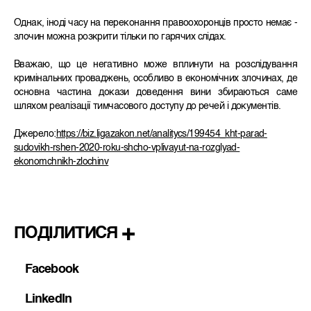
Однак, іноді часу на переконання правоохоронців просто немає -
злочин можна розкрити тільки по гарячих слідах.
Вважаю, що це негативно може вплинути на розслідування
кримінальних проваджень, особливо в економічних злочинах, де
основна частина докази доведення вини збираються саме
шляхом реалізації тимчасового доступу до речей і документів.
Джерело:
https://biz.ligazakon.net/analitycs/199454_kht-parad-
sudovikh-rshen-2020-roku-shcho-vplivayut-na-rozglyad-
ekonomchnikh-zlochinv
ПОДІЛИТИСЯ
Facebook
LinkedIn