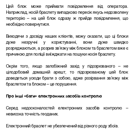
Цей блок може приймати повідомлення від оператора.
Наприклад, носій браслету випадково пересік якусь недозволену
територію – на цей блок одразу ж прийде повідомлення, що
необхідно повернутися.
Виходячи з досвіду наших клієнтів, можу сказати, що ці блоки
дуже незручні у користуванні, вони дуже швидко
розряджаються, а розрив зв’язку між блоком та браслетом вже є
причиною для поліції виїжджати на пошуки носія браслету.
Окрім того, якщо запобіжний захід у підозрюваного – не
цілодобовий домашній арешт, то підозрюваному цей блок
доведеться усюди брати з собою, адже розірвання зв’язку між
браслетом та блоком – це порушення.
Про інші «баги» електронних засобів контролю
Серед недосконалостей електронних засобів контролю –
невисока точність геоданих.
Електронний браслет не убезпечений від різного роду збоїв.