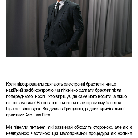
Коли підозрюваним одягають електронні браслети; чи це
надійний засіб контролю; чи гігієнічно одягати браслет після
попереднього "носія"; хто вирішує, де саме його носити; а якщо
він поламався? На ці та інші питання в авторському блозі на
Liga.net відповідає Владислав Грищенко, радник кримінальної
практики Ario Law Firm.
Ми підняли питання, які зазвичай обходять стороною, але які є
невід’ємною частиною цієї малоприємної процедури як носіння