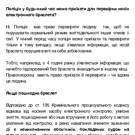
Поліція у будь-який час може приїхати для перевірки носія
електронного браслета?
Ні. Поліція має право перевіряти людину так, щоб не
порушувати нормальний режим життєдіяльності інших членів її
сім'ї. У нічний період часу поліція може приїхати та перевірити
тільки в тому випадку, якщо з'явилася інформація, що носій
браслету порушив взяті на себе зобов’язання.
Тобто, наприклад, о 4 годині ранку з'являється інформація, що
начебто підозрюваний без браслета знаходиться в іншому місці.
Правоохоронці мають право приїхати й перевірити – чи вдома
ця людина.
Якщо пошкодив браслет
Відповідно до ст. 195 Кримінального процесуального кодексу
відмова від носіння засобу електронного контролю, умисне
зняття, пошкодження або інше втручання в його роботу з метою
ухилення від контролю, а рівно намагання вчинити зазначені
дії
є невиконанням обов’язків, покладених судом на