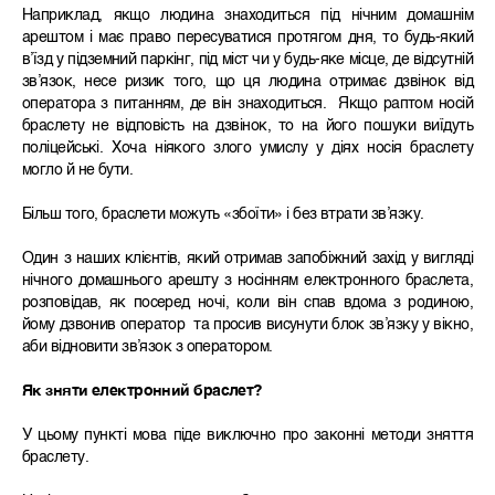
Наприклад, якщо людина знаходиться під нічним домашнім
арештом і має право пересуватися протягом дня, то будь-який
в’їзд у підземний паркінг, під міст чи у будь-яке місце, де відсутній
зв’язок, несе ризик того, що ця людина отримає дзвінок від
оператора з питанням, де він знаходиться. Якщо раптом носій
браслету не відповість на дзвінок, то на його пошуки виїдуть
поліцейські. Хоча ніякого злого умислу у діях носія браслету
могло й не бути.
Більш того, браслети можуть «збоїти» і без втрати зв’язку.
Один з наших клієнтів, який отримав запобіжний захід у вигляді
нічного домашнього арешту з носінням електронного браслета,
розповідав, як посеред ночі, коли він спав вдома з родиною,
йому дзвонив оператор та просив висунути блок зв’язку у вікно,
аби відновити зв’язок з оператором.
Як зняти електронний браслет?
У цьому пункті мова піде виключно про законні методи зняття
браслету.