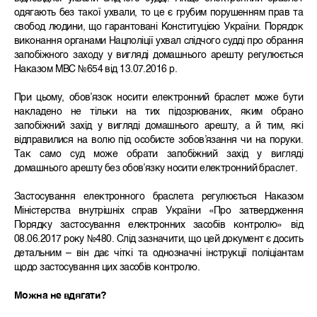
одягають без такої ухвали, то це є грубим порушенням прав та
свобод людини, що гарантовані Конституцією України. Порядок
виконання органами Нацполіції ухвал слідчого судді про обрання
запобіжного заходу у вигляді домашнього арешту регулюється
Наказом МВС №654 від 13.07.2016 р.
При цьому, обов’язок носити електронний браслет може бути
накладено не тільки на тих підозрюваних, яким обрано
запобіжний захід у вигляді домашнього арешту, а й тим, які
відправилися на волю під особисте зобов’язання чи на поруки.
Так само суд може обрати запобіжний захід у вигляді
домашнього арешту без обов’язку носити електронний браслет.
Застосування електронного браслета регулюється Наказом
Міністерства внутрішніх справ України «Про затвердження
Порядку застосування електронних засобів контролю» від
08.06.2017 року №480. Слід зазначити, що цей документ є досить
детальним – він дає чіткі та однозначні інструкції поліціантам
щодо застосування цих засобів контролю.
Можна не вдягати?