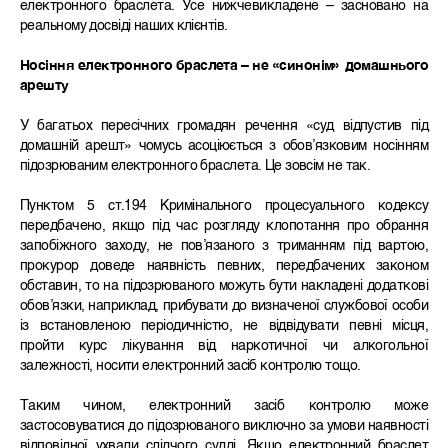
електронного браслета. Усе нижчевикладене – засновано на
реальному досвіді наших клієнтів.
Носіння електронного браслета – не «синонім» домашнього
арешту
У багатьох пересічних громадян речення «суд відпустив під
домашній арешт» чомусь асоціюється з обов’язковим носінням
підозрюваним електронного браслета. Це зовсім не так.
Пунктом 5 ст.194 Кримінального процесуального кодексу
передбачено, якщо під час розгляду клопотання про обрання
запобіжного заходу, не пов’язаного з триманням під вартою,
прокурор доведе наявність певних, передбачених законом
обставин, то на підозрюваного можуть бути накладені додаткові
обов’язки, наприклад, прибувати до визначеної службової особи
із встановленою періодичністю, не відвідувати певні місця,
пройти курс лікування від наркотичної чи алкогольної
залежності, носити електронний засіб контролю тощо.
Таким чином, електронний засіб контролю може
застосовуватися до підозрюваного виключно за умови наявності
відповідної ухвали слідчого судді. Якщо електронний браслет