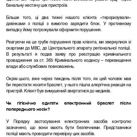
банальну нестачу цих пристроїв.
Більше того, ці два тижні нашого клієнта «тероризували»
дзвінками з поліції з вимогою зарядити блок. У противному
випадку йому погрожували оформити порушення.
Реагуючи на це грубе порушення прав клієнта, ми звернулися зі
скаргами до МВС, до Центрального апарату регіональної поліції.
В результаті я подав заяву про реєстрацію кримінального
провадження за ст. 365 Кримінального кодексу – перевищення
влади або службових повноважень.
Окрім цього, вже через тиждень після того, як цей чоловік мав
би перестати носити браслет, у нього пішла алергічна реакція на
пристрій. Клієнт був вимушений звертатися до медиків.
Чи гігієнічно одягати електронний браслет після
попереднього носія?
У Порядку застосування електронних засобів контролю
зазначено, що вони мають бути безпечними. Представники
поліції мають проводити перевірку цих засобів.