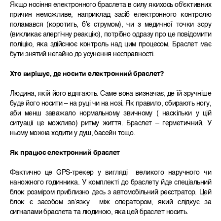
Якщо носіння електронного браслета в силу якихось об'єктивних
причин неможливе, наприклад засіб електронного контролю
поламався (коротить, б'є струмом), чи з медичної точки зору
(викликає алергічну реакцію), потрібно одразу про це повідомити
поліцію, яка здійснює контроль над цим процесом. Браслет має
бути знятий негайно до усунення несправності.
Хто вирішує, де носити електронний браслет?
Людина, якій його вдягають. Саме вона визначає, де їй зручніше
буде його носити – на руці чи на нозі. Як правило, обирають ногу,
аби менш заважало нормальному звичному ( наскільки у цій
ситуації це можливо) ритму життя. Браслет – герметичний. У
ньому можна ходити у душ, басейн тощо.
Як працює електронний браслет
Фактично це GPS-трекер у вигляді великого наручного чи
наножного годинника. У комплекті до браслету йде спеціальний
блок розміром приблизно десь з автомобільний реєстратор. Цей
блок є засобом зв’язку між оператором, який слідкує за
сигналами браслета та людиною, яка цей браслет носить.