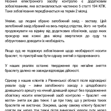
Носіння електронного засобу контролю є додатковим
зобов’язанням, яке встановлюється частиною 5 статті 194 КПК.
Таке зобов’язання передбачається на термін 2 місяці.
Уявімо, що людині обрано запобіжний захід - заставу. Цей
запобіжний захід обраний на весь період слідства, його не треба
продовжувати на відміну від додаткових обов’язків, щодо яких
прокурор має кожні два місяці звертатися до суду та
обґрунтовано доводити їх необхідність.
Якщо суд не подовжує зобов’язання щодо необхідності носити
браслет, то пристрій має бути одразу знятий з підозрюваного.
У наших реаліях останнє твердження про негайне зняття
браслету далеко не завжди відповідає дійсності.
Одному з наших клієнтів з Рівненської області після відповідної
ухвали суду – зміни запобіжного заходу з цілодобового
домашнього арешту на нічний домашній арешт без продовження
обов'язку носити електронний засіб контролю – браслет «не
могли» зняти аж два тижні. І це при тому, що у регіонах таких
браслетів не вистачає. Зокрема, цьому самому клієнту браслет
одягли аж через три тижні після винесеної ухвали суду через