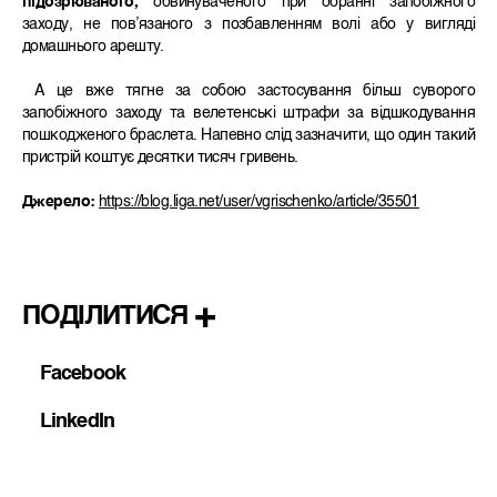
підозрюваного,
обвинуваченого при обранні запобіжного
заходу, не пов’язаного з позбавленням волі або у вигляді
домашнього арешту.
А це вже тягне за собою застосування більш суворого
запобіжного заходу та велетенські штрафи за відшкодування
пошкодженого браслета. Напевно слід зазначити, що один такий
пристрій коштує десятки тисяч гривень.
Джерело:
https://blog.liga.net/user/vgrischenko/article/35501
ПОДІЛИТИСЯ
Facebook
LinkedIn