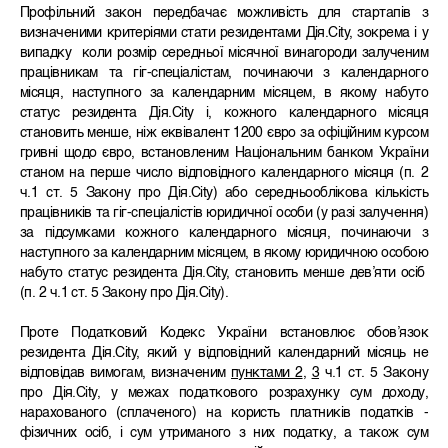
Профільний закон передбачає можливість для стартапів з
визначеними критеріями стати резидентами Дія.City, зокрема і у
випадку коли розмір середньої місячної винагороди залученим
працівникам та гіг-спеціалістам, починаючи з календарного
місяця, наступного за календарним місяцем, в якому набуто
статус резидента Дія.City і, кожного календарного місяця
становить менше, ніж еквівалент 1200 євро за офіційним курсом
гривні щодо євро, встановленим Національним банком України
станом на перше число відповідного календарного місяця (п. 2
ч.1 ст. 5 Закону про Дія.City) або середньооблікова кількість
працівників та гіг-спеціалістів юридичної особи (у разі залучення)
за підсумками кожного календарного місяця, починаючи з
наступного за календарним місяцем, в якому юридичною особою
набуто статус резидента Дія.City, становить менше дев’яти осіб
(п. 2 ч.1 ст. 5 Закону про Дія.City).
Проте Податковий Кодекс України встановлює обов’язок
резидента Дія.City, який у відповідний календарний місяць не
відповідав вимогам, визначеним
пунктами 2
,
3
ч.1 ст. 5 Закону
про Дія.City, у межах податкового розрахунку сум доходу,
нарахованого (сплаченого) на користь платників податків -
фізичних осіб, і сум утриманого з них податку, а також сум