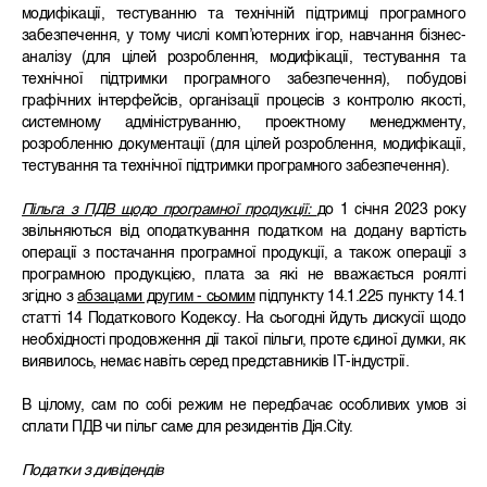
модифікації, тестуванню та технічній підтримці програмного
забезпечення, у тому числі комп’ютерних ігор, навчання бізнес-
аналізу (для цілей розроблення, модифікації, тестування та
технічної підтримки програмного забезпечення), побудові
графічних інтерфейсів, організації процесів з контролю якості,
системному адмініструванню, проектному менеджменту,
розробленню документації (для цілей розроблення, модифікації,
тестування та технічної підтримки програмного забезпечення).
Пільга з ПДВ щодо програмної продукції:
до 1 січня 2023 року
звільняються від оподаткування податком на додану вартість
операції з постачання програмної продукції, а також операції з
програмною продукцією, плата за які не вважається роялті
згідно з
абзацами другим - сьомим
підпункту 14.1.225 пункту 14.1
статті 14 Податкового Кодексу. На сьогодні йдуть дискусії щодо
необхідності продовження дії такої пільги, проте єдиної думки, як
виявилось, немає навіть серед представників ІТ-індустрії.
В цілому, сам по собі режим не передбачає особливих умов зі
сплати ПДВ чи пільг саме для резидентів Дія.City.
Податки з дивідендів