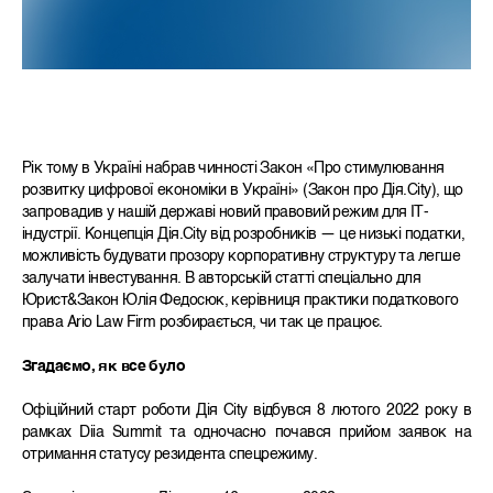
Рік тому в Україні набрав чинності Закон «Про стимулювання
розвитку цифрової економіки в Україні» (Закон про Дія.City), що
запровадив у нашій державі новий правовий режим для ІТ-
індустрії. Концепція Дія.City від розробників — це низькі податки,
можливість будувати прозору корпоративну структуру та легше
залучати інвестування. В авторській статті спеціально для
Юрист&Закон Юлія Федосюк, керівниця практики податкового
права Ario Law Firm розбирається, чи так це працює.
Згадаємо, як все було
Офіційний старт роботи Дія City відбувся 8 лютого 2022 року в
рамках Diia Summit та одночасно почався прийом заявок на
отримання статусу резидента спецрежиму.