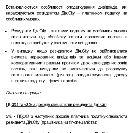
Встановлюються особливості оподаткування дивідендів, які
нараховуються резидентом Дія.City – платником податку на
особливих умовах.
Резиденти Дія.City - платники податку на особливих умовах
звільняються від обов’язку сплати авансових внесків з
податку на прибуток у разі виплати дивідендів.
У випадку, якщо резидентом Дія.City не здійснювалася
виплата нарахованих дивідендів за акціями або іншими
корпоративними правами протягом двох календарних років
поспіль, такі дивіденди не включаються до розрахунку
загального місячного (річного) оподатковуваного доходу
платника податку – фізичної особи.
Податки на працю
ПДФО та ЄСВ з доходів спеціалістів резидента Дія Сіті
5% - ПДФО з наступних доходів платника податку-спеціаліста
резидента Дія.City (працівника чи гіг-спеціаліста):