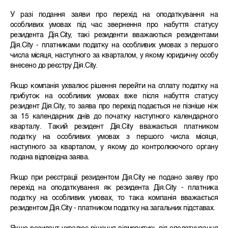
У разі подання заяви про перехід на оподаткування на
особливих умовах під час звернення про набуття статусу
резидента Дія.City, такі резиденти вважаються резидентами
Дія.City - платниками податку на особливих умовах з першого
числа місяця, наступного за кварталом, у якому юридичну особу
внесено до реєстру Дія.City.
Якщо компанія ухвалює рішення перейти на сплату податку на
прибуток на особливих умовах вже після набуття статусу
резидент Дія.City, то заява про перехід подається не пізніше ніж
за 15 календарних днів до початку наступного календарного
кварталу. Такий резидент Дія.City вважається платником
податку на особливих умовах з першого числа місяця,
наступного за кварталом, у якому до контролюючого органу
подана відповідна заява.
Якщо при реєстрації резидентом Дія.City не подано заяву про
перехід на оподаткування як резидента Дія.City - платника
податку на особливих умовах, то така компанія вважається
резидентом Дія.City - платником податку на загальних підставах.