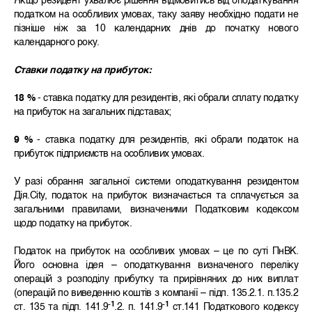
Якщо резидент ухвалює рішення відмовитись від оподаткування
податком на особливих умовах, таку заяву необхідно подати не
пізніше ніж за 10 календарних днів до початку нового
календарного року.
Ставки податку на прибуток:
18 %
- ставка податку для резидентів, які обрали сплату податку
на прибуток на загальних підставах;
9 %
- ставка податку для резидентів, які обрали податок на
прибуток підприємств на особливих умовах.
У разі обрання загальної системи оподаткування резидентом
Дія.City, податок на прибуток визначається та сплачується за
загальними правилами, визначеними Податковим кодексом
щодо податку на прибуток.
Податок на прибуток на особливих умовах – це по суті ПнВК.
Його основна ідея – оподаткування визначеного переліку
операцій з розподілу прибутку та прирівняних до них виплат
(операцій по виведенню коштів з компанії – підп. 135.2.1. п.135.2
-1
-1
ст. 135 та підп. 141.9
.2. п. 141.9
ст.141 Податкового кодексу