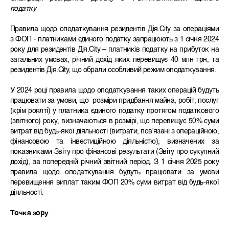
податку
Правила щодо оподаткування резидентів Дія.City за операціями
з ФОП - платниками єдиного податку запрацюють з 1 січня 2024
року для резидентів Дія.City – платників податку на прибуток на
загальних умовах, річний дохід яких перевищує 40 млн грн, та
резидентів Дія.City, що обрали особливий режим оподаткування.
У 2024 році правила щодо оподаткування таких операцій будуть
працювати за умови, що розміри придбання майна, робіт, послуг
(крім роялті) у платника єдиного податку протягом податкового
(звітного) року, визначаються в розмірі, що перевищує 50% суми
витрат від будь-якої діяльності (витрати, пов’язані з операційною,
фінансовою та інвестиційною діяльністю), визначених за
показниками Звіту про фінансові результати (Звіту про сукупний
дохід), за попередній річний звітний період. З 1 січня 2025 року
правила щодо оподаткування будуть працювати за умови
перевищення виплат таким ФОП 20% суми витрат від будь-якої
діяльності.
Точка зору