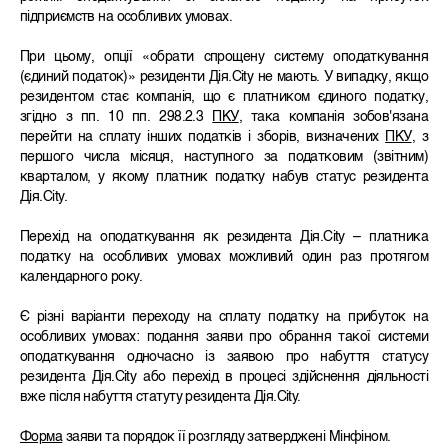
підприємств на особливих умовах.
При цьому, опції «обрати спрощену систему оподаткування
(єдиний податок)» резиденти Дія.City не мають. У випадку, якщо
резидентом стає компанія, що є платником єдиного податку,
згідно з пп. 10 пп. 298.2.3
ПКУ
, така компанія зобов'язана
перейти на сплату інших податків і зборів, визначених
ПКУ
, з
першого числа місяця, наступного за податковим (звітним)
кварталом, у якому платник податку набув статус резидента
Дія.City.
Перехід на оподаткування як резидента Дія.City – платника
податку на особливих умовах можливий один раз протягом
календарного року.
Є різні варіанти переходу на сплату податку на прибуток на
особливих умовах: подання заяви про обрання такої системи
оподаткування одночасно із заявою про набуття статусу
резидента Дія.City або перехід в процесі здійснення діяльності
вже після набуття статуту резидента Дія.City.
Форма
заяви та порядок її розгляду затверджені Мінфіном.