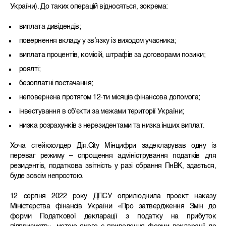
України). До таких операцій відносяться, зокрема:
виплата дивідендів;
повернення вкладу у зв’язку із виходом учасника;
виплата процентів, комісій, штрафів за договорами позики;
роялті;
безоплатні постачання;
неповернена протягом 12-ти місяців фінансова допомога;
інвестування в об’єкти за межами території України;
низка розрахунків з нерезидентами та низка інших виплат.
Хоча стейкхолдер Дія.City Мінцифри задекларував одну із
переваг режиму – спрощення адміністрування податків для
резидентів, податкова звітність у разі обрання ПнВК, здається,
буде зовсім непростою.
12 серпня 2022 року ДПСУ оприлюднила проект наказу
Міністерства фінансів України «Про затвердження Змін до
форми Податкової декларації з податку на прибуток