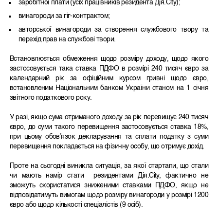
заробітної плати (усіх працівників резидента Дія.City);
винагороди за гіг-контрактом;
авторської винагороди за створення службового твору та
перехід прав на службові твори.
Встановлюється обмеження щодо розміру доходу, щодо якого
застосовується така ставка ПДФО в розмірі 240 тисяч євро за
календарний рік за офіційним курсом гривні щодо євро,
встановленим Національним банком України станом на 1 січня
звітного податкового року.
У разі, якщо сума отриманого доходу за рік перевищує 240 тисяч
євро, до суми такого перевищення застосовується ставка 18%,
при цьому обов’язок декларування та сплати податку з суми
перевищення покладається на фізичну особу, що отримує дохід.
Проте на сьогодні виникла ситуація, за якої стартапи, що стали
чи мають намір стати резидентами Дія.City, фактично не
зможуть скористатися зниженими ставками ПДФО, якщо не
відповідатимуть вимогам щодо розміру винагороди у розмірі 1200
євро або щодо кількості спеціалістів (9 осіб).