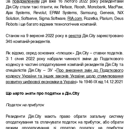
За
повідомленням
Дія вже 16 лютого 2022 року резидентами
Дія.City стали такі гіганти, як Reface, Roosh, Monobank, MacPaw,
Ajax Systems, Revolut, EPAM Systems, Samsung, Genesis, NiX
Solution, Softserve, Sigma.Software,
RIA.com
, Rozetka, Plarium, Deus
Robots і ще багато відомих технологічних компаній.
Станом на 9 вересня 2022 року в
реєстрі
Дія.City зареєстровано
345 компаній-резидентів.
Як відомо, серед основних «плюшок» Дія.City – ставки податків.
З 1 січня 2022 року набрали чинності зміни до Податкового
кодексу в частині оподаткування компаній резидентів Дія.City та
спеціалістів Дія.City – ЗУ «
Про внесення змін до Податкового
кодексу України та інших законів України щодо стимулювання
розвитку цифрової економіки в Україні
» № 1946-IX від 14.12.2021
Що варто знати про податки в Дія
.
City
Податок на прибуток
Резиденти Дія.City мають право обрати загальну систему
оподаткування та сплачувати податок на прибуток, або обрати
режим оподаткування зі сплатою податку на прибуток