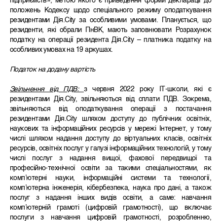
підприємств», метою якого є приведення форми декларації до
положень Кодексу щодо спеціального режиму оподаткування
резидентами Дія.City за особливими умовами. Планується, що
резиденти, які обрали ПнВК, мають заповнювати Розрахунок
податку на операції резидента Дія.City – платника податку на
особливих умовах на 19 аркушах.
Податок на додану вартість
Звільнення від ПДВ:
з червня 2022 року ІТ-школи, які є
резидентами Дія.City, звільняються від сплати ПДВ. Зокрема,
звільняються від оподаткування операції з постачання
резидентами Дія.City шляхом доступу до публічних освітніх,
наукових та інформаційних ресурсів у мережі Інтернет, у тому
числі шляхом надання доступу до віртуальних класів, освітніх
ресурсів, освітніх послуг у галузі інформаційних технологій, у тому
числі послуг з надання вищої, фахової передвищої та
професійно-технічної освіти за такими спеціальностями, як
комп’ютерні науки, інформаційні системи та технології,
комп’ютерна інженерія, кібербезпека, наука про дані, а також
послуг з надання інших видів освіти, а саме: навчання
комп’ютерній грамоті (цифровій грамотності), що включає
послуги з навчання цифровій грамотності, розробленню,