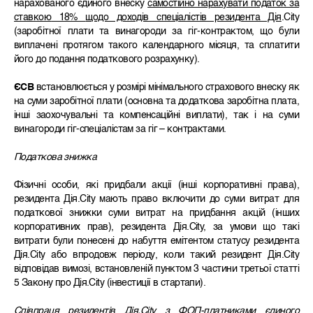
нарахованого єдиного внеску
самостійно нарахувати податок за
ставкою
18%
щодо доходів спеціалістів резидента Дія
.City
(заробітної плати та винагороди за гіг-контрактом, що були
виплачені протягом такого календарного місяця, та сплатити
його до подання податкового розрахунку).
ЄСВ
встановлюється у розмірі мінімального страхового внеску як
на суми заробітної плати (основна та додаткова заробітна плата,
інші заохочувальні та компенсаційні виплати), так і на суми
винагороди гіг-спеціалістам за гіг – контрактами.
Податкова знижка
Фізичні особи, які придбали акції (інші корпоративні права),
резидента Дія.City мають право включити до суми витрат для
податкової знижки суми витрат на придбання акцій (інших
корпоративних прав), резидента Дія.City, за умови що такі
витрати були понесені до набуття емітентом статусу резидента
Дія.City або впродовж періоду, коли такий резидент Дія.City
відповідав вимозі, встановленій пунктом 3 частини третьої статті
5 Закону про Дія.City (інвестиції в стартапи).
Співпраця резидентів Дія
.
City
з ФОП-платниками єдиного