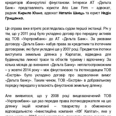
кредиторів збанкрутілої фінустанови. Інтереси АТ «Дельта
Банк» представляють юристи Ario Law Firm – адвокат,
радник
Кирило Юхно
, адвокат
Наталія Швець
та юрист
Надія
Грищенко.
Ця справа вже втретє розглядалась судом першої інстанції. Річ у
тім, що у 2011 році було укладено договір про передачу активів
від ТОВ «Укрпромбанк» до АТ «Дельта Банк». За умовами
договору «Дельта Банк» набув права за кредитним та іпотечним
договорами, які були укладені ще у 2007 році. Предметом іпотеки
виступила земельна ділянка у Карпатах, відведена для
будівництва лижної траси та об’єктів туризму і відпочинку. За
кілька місяців до визнання «Дельта Банку» неплатоспроможним
– у жовтні 2014 року – між фінустановою та іпотекодавцем ТОВ
«Екстрім» було укладено договір про задоволення вимог
«Дельта банку». Таким чином, ТОВ «Екстрім» в добровільному
порядку передало у власність фінустанові земельну ділянку.
Але виявилося, що у 2008 році вищезазначений ТОВ
«Укрпромбанк» ще раз передав права іпотекодержателя на цю
ділянку іншій компанії – товариству з обмеженою
відповідальністю «Інвестиційна компанія «ІФГ Капітал», яке у