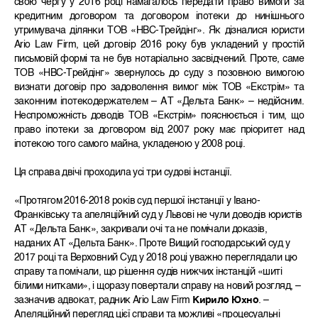
свою чергу у 2016 році намагалось передати право вимоги за
кредитним договором та договором іпотеки до нинішнього
утримувача ділянки ТОВ «НВС-Трейдінг». Як дізналися юристи
Ario Law Firm, цей договір 2016 року був укладений у простій
письмовій формі та не був нотаріально засвідчений. Проте, саме
ТОВ «НВС-Трейдінг» звернулось до суду з позовною вимогою
визнати договір про задоволення вимог між ТОВ «Екстрім» та
законним іпотекодержателем – АТ «Дельта Банк» – недійсним.
Неспроможність доводів ТОВ «Екстрім» пояснюється і тим, що
право іпотеки за договором від 2007 року має пріоритет над
іпотекою того самого майна, укладеною у 2008 році.
Ця справа двічі проходила усі три судові інстанції.
«Протягом 2016-2018 років суд першої інстанції у Івано-
Франківську та апеляційний суд у Львові не чули доводів юристів
АТ «Дельта Банк», закривали очі та не помічали доказів,
наданих АТ «Дельта Банк». Проте Вищий господарський суд у
2017 році та Верховний Суд у 2018 році уважно переглядали цю
справу та помічали, що рішення судів нижчих інстанцій «шиті
білими нитками», і щоразу повертали справу на новий розгляд, –
зазначив адвокат, радник Ario Law Firm
Кирило Юхно
. –
Апеляційний перегляд цієї справи та можливі «процесуальні