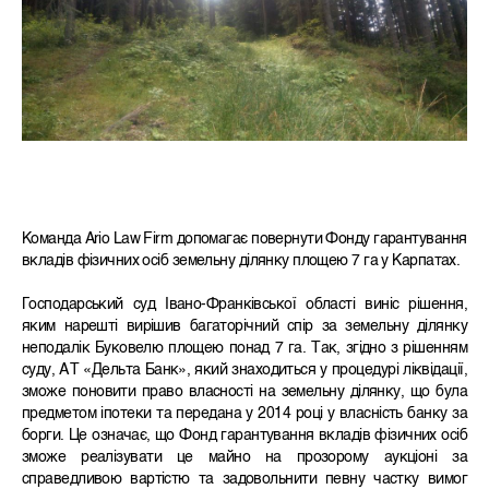
Команда Ario Law Firm допомагає повернути Фонду гарантування
вкладів фізичних осіб земельну ділянку площею 7 га у Карпатах.
Господарський суд Івано-Франківської області виніс рішення,
яким нарешті вирішив багаторічний спір за земельну ділянку
неподалік Буковелю площею понад 7 га. Так, згідно з рішенням
суду, АТ «Дельта Банк», який знаходиться у процедурі ліквідації,
зможе поновити право власності на земельну ділянку, що була
предметом іпотеки та передана у 2014 році у власність банку за
борги. Це означає, що Фонд гарантування вкладів фізичних осіб
зможе реалізувати це майно на прозорому аукціоні за
справедливою вартістю та задовольнити певну частку вимог